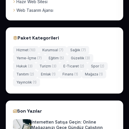
Hazır Web Sitesi
Web Tasarım Ajansı
Paket Kategorileri
Hizmet
(10)
Kurumsal
(7)
Sağlık
(7)
Yeme-İçme
(7)
Eğitim
(5)
Güzellik
(3)
Hukuk
(3)
Turizm
(3)
E-Ticaret
(2)
Spor
(2)
Tanıtım
(2)
Emlak
(1)
Finans
(1)
Mağaza
(1)
Yayıncılık
(1)
Son Yazılar
İnternetten Satışa Geçin: Online
Mağazanızı Gece Gündüz Çalıştırın