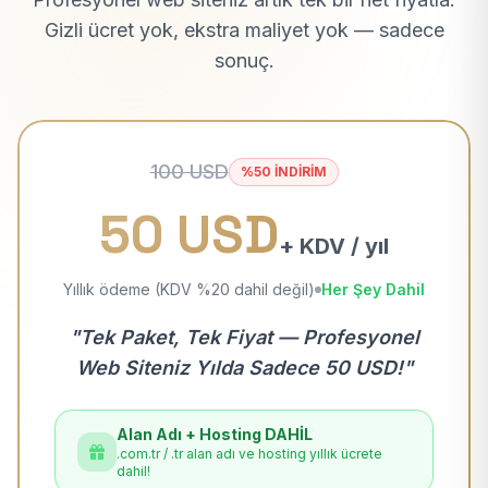
Gizli ücret yok, ekstra maliyet yok — sadece
sonuç.
100 USD
%50 İNDİRİM
50 USD
+ KDV / yıl
Yıllık ödeme (KDV %20 dahil değil)
Her Şey Dahil
"Tek Paket, Tek Fiyat — Profesyonel
Web Siteniz Yılda Sadece 50 USD!"
Alan Adı + Hosting DAHİL
.com.tr / .tr alan adı ve hosting yıllık ücrete
dahil!