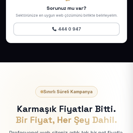
Sorunuz mu var?
Sektörünüze en uygun web çözümünü birlikte belirleyelim.
444 0 947
Sınırlı Süreli Kampanya
Karmaşık Fiyatlar Bitti.
Bir Fiyat, Her Şey Dahil.
Profesyonel web siteniz artık tek bir net fiyatla.