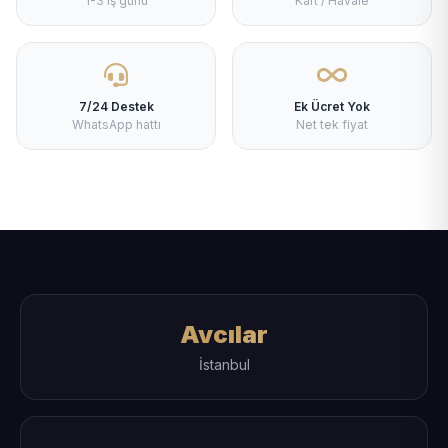
1-3 iş günü
Kart / Havale
7/24 Destek
Ek Ücret Yok
WhatsApp hattı
Net tek fiyat
Avcılar
İstanbul