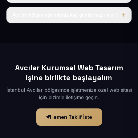
Tek fiyat uygulanır: yıllık 50 USD + KDV. Bu bedele alan
adı, hosting, SSL ve temel SEO da dahildir.
Avcılar bölgesinde siteniz kaç günde hazır olur?
İçerikleriniz elimize geçtikten sonra siteniz 1-3 iş günü
içerisinde yayına alınır.
Avcılar Kurumsal Web Tasarım
işine birlikte başlayalım
İstanbul Avcılar bölgesinde işletmenize özel web sitesi
için bizimle iletişime geçin.
Hemen Teklif İste