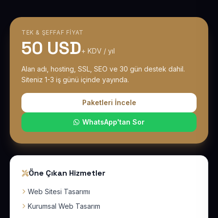
TEK & ŞEFFAF FIYAT
50 USD
+ KDV / yıl
Alan adı, hosting, SSL, SEO ve 30 gün destek dahil.
Siteniz 1-3 iş günü içinde yayında.
Paketleri İncele
WhatsApp'tan Sor
Öne Çıkan Hizmetler
Web Sitesi Tasarımı
Kurumsal Web Tasarım