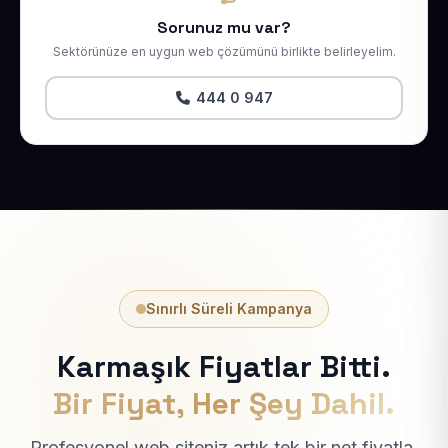
Sorunuz mu var?
Sektörünüze en uygun web çözümünü birlikte belirleyelim.
444 0 947
Sınırlı Süreli Kampanya
Karmaşık Fiyatlar Bitti.
Bir Fiyat, Her Şey Dahil.
Profesyonel web siteniz artık tek bir net fiyatla.