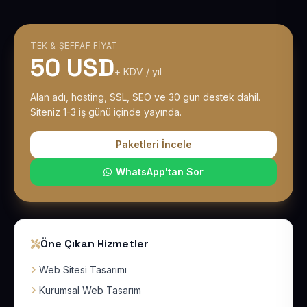
TEK & ŞEFFAF FIYAT
50 USD
+ KDV / yıl
Alan adı, hosting, SSL, SEO ve 30 gün destek dahil.
Siteniz 1-3 iş günü içinde yayında.
Paketleri İncele
WhatsApp'tan Sor
Öne Çıkan Hizmetler
Web Sitesi Tasarımı
Kurumsal Web Tasarım