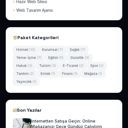
Hazır Web Sitesi
Web Tasarım Ajansı
Paket Kategorileri
Hizmet
(10)
Kurumsal
(7)
Sağlık
(7)
Yeme-İçme
(7)
Eğitim
(5)
Güzellik
(3)
Hukuk
(3)
Turizm
(3)
E-Ticaret
(2)
Spor
(2)
Tanıtım
(2)
Emlak
(1)
Finans
(1)
Mağaza
(1)
Yayıncılık
(1)
Son Yazılar
İnternetten Satışa Geçin: Online
Mağazanızı Gece Gündüz Çalıştırın