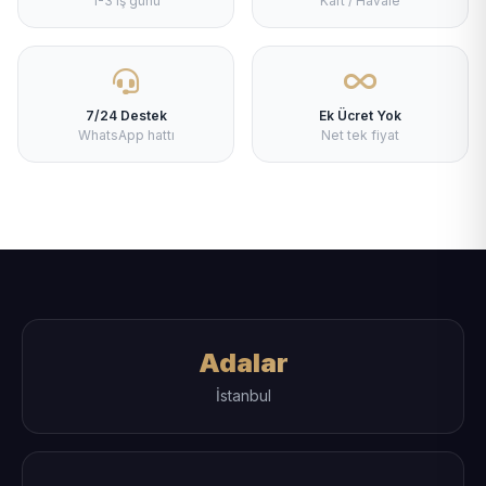
1-3 iş günü
Kart / Havale
7/24 Destek
Ek Ücret Yok
WhatsApp hattı
Net tek fiyat
Adalar
İstanbul