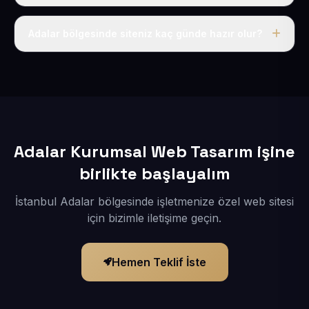
Tek fiyat uygulanır: yıllık 50 USD + KDV. Bu bedele alan
adı, hosting, SSL ve temel SEO da dahildir.
Adalar bölgesinde siteniz kaç günde hazır olur?
İçerikleriniz elimize geçtikten sonra siteniz 1-3 iş günü
içerisinde yayına alınır.
Adalar Kurumsal Web Tasarım işine
birlikte başlayalım
İstanbul Adalar bölgesinde işletmenize özel web sitesi
için bizimle iletişime geçin.
Hemen Teklif İste