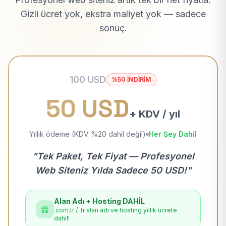
Gizli ücret yok, ekstra maliyet yok — sadece
sonuç.
100 USD
%50 İNDİRİM
50 USD
+ KDV / yıl
Yıllık ödeme (KDV %20 dahil değil)
Her Şey Dahil
"Tek Paket, Tek Fiyat — Profesyonel
Web Siteniz Yılda Sadece 50 USD!"
Alan Adı + Hosting DAHİL
.com.tr / .tr alan adı ve hosting yıllık ücrete
dahil!