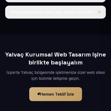
Tek fiyat uygulanır: yıllık 50 USD + KDV. Bu bedele alan
adı, hosting, SSL ve temel SEO da dahildir.
Yalvaç bölgesinde siteniz kaç günde hazır olur?
İçerikleriniz elimize geçtikten sonra siteniz 1-3 iş günü
içerisinde yayına alınır.
Yalvaç Kurumsal Web Tasarım işine
birlikte başlayalım
Isparta Yalvaç bölgesinde işletmenize özel web sitesi
için bizimle iletişime geçin.
Hemen Teklif İste