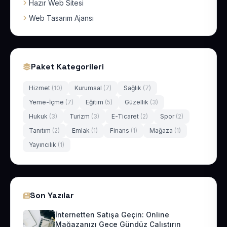
Hazır Web Sitesi
Web Tasarım Ajansı
Paket Kategorileri
Hizmet
(10)
Kurumsal
(7)
Sağlık
(7)
Yeme-İçme
(7)
Eğitim
(5)
Güzellik
(3)
Hukuk
(3)
Turizm
(3)
E-Ticaret
(2)
Spor
(2)
Tanıtım
(2)
Emlak
(1)
Finans
(1)
Mağaza
(1)
Yayıncılık
(1)
Son Yazılar
İnternetten Satışa Geçin: Online
Mağazanızı Gece Gündüz Çalıştırın