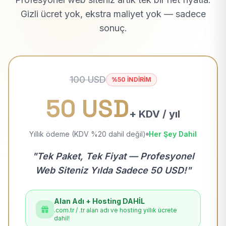
Gizli ücret yok, ekstra maliyet yok — sadece
sonuç.
100 USD
%50 İNDİRİM
50 USD
+ KDV / yıl
Yıllık ödeme (KDV %20 dahil değil)
Her Şey Dahil
"Tek Paket, Tek Fiyat — Profesyonel
Web Siteniz Yılda Sadece 50 USD!"
Alan Adı + Hosting DAHİL
.com.tr / .tr alan adı ve hosting yıllık ücrete
dahil!