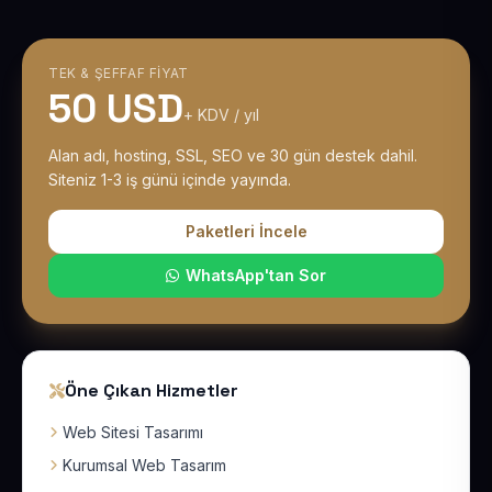
TEK & ŞEFFAF FIYAT
50 USD
+ KDV / yıl
Alan adı, hosting, SSL, SEO ve 30 gün destek dahil.
Siteniz 1-3 iş günü içinde yayında.
Paketleri İncele
WhatsApp'tan Sor
Öne Çıkan Hizmetler
Web Sitesi Tasarımı
Kurumsal Web Tasarım