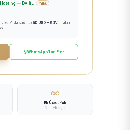
 + Hosting — DAHİL
Yıllık
et yok. Yılda sadece
50 USD + KDV
— alan
hil.
WhatsApp'tan Sor
Ek Ücret Yok
Net tek fiyat