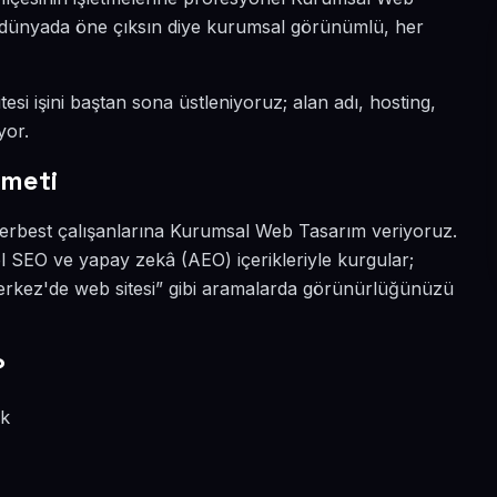
al dünyada öne çıksın diye kurumsal görünümlü, her
esi işini baştan sona üstleniyoruz; alan adı, hosting,
yor.
zmeti
 serbest çalışanlarına Kurumsal Web Tasarım veriyoruz.
l SEO ve yapay zekâ (AEO) içerikleriyle kurgular;
kez'de web sitesi” gibi aramalarda görünürlüğünüzü
?
ik