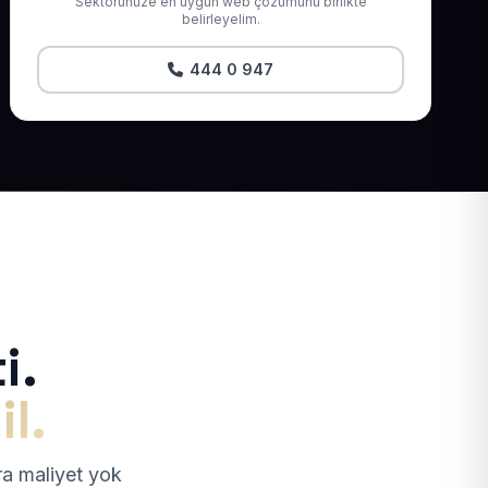
Sektörünüze en uygun web çözümünü birlikte
belirleyelim.
444 0 947
i.
il.
tra maliyet yok