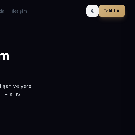
Teklif Al
da
İletişim
ım
lışan ve yerel
SD + KDV.