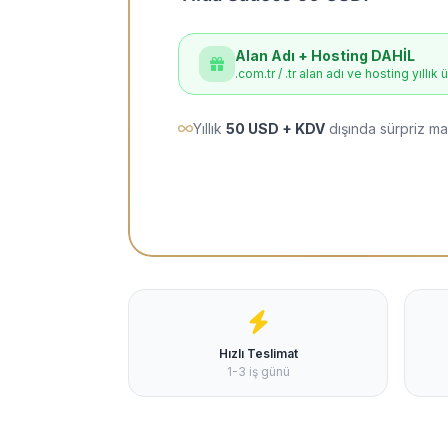
Alan Adı + Hosting DAHİL
.com.tr / .tr alan adı ve hosting yıllık 
Yıllık
50 USD + KDV
dışında sürpriz ma
Hızlı Teslimat
1-3 iş günü