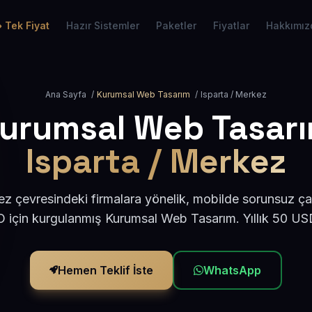
Tek Fiyat
Hazır Sistemler
Paketler
Fiyatlar
Hakkımız
Ana Sayfa
/
Kurumsal Web Tasarım
/
Isparta / Merkez
urumsal Web Tasar
Isparta / Merkez
z çevresindeki firmalara yönelik, mobilde sorunsuz ça
için kurgulanmış Kurumsal Web Tasarım. Yıllık 50 U
Hemen Teklif İste
WhatsApp