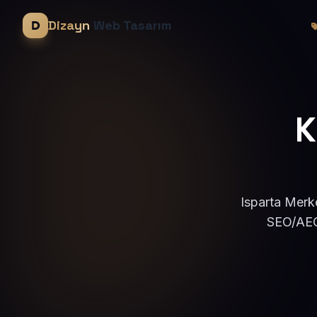
Dizayn
Web Tasarım
K
Isparta Merke
SEO/AEO 