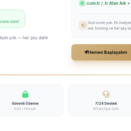
.com.tr / .tr Alan Adı
ücrete dahil!
Gizli ücret yok. Ek maliy
adı, hosting ve her şey da
liyet yok — her şey dahil.
Hemen Başlayalım
Güvenli Ödeme
7/24 Destek
Kart / Havale
WhatsApp hattı