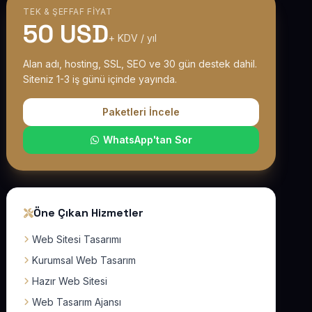
TEK & ŞEFFAF FIYAT
50 USD
+ KDV / yıl
Alan adı, hosting, SSL, SEO ve 30 gün destek dahil.
Siteniz 1-3 iş günü içinde yayında.
Paketleri İncele
WhatsApp'tan Sor
Öne Çıkan Hizmetler
Web Sitesi Tasarımı
Kurumsal Web Tasarım
Hazır Web Sitesi
Web Tasarım Ajansı