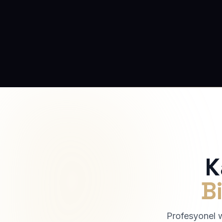
K
Bi
Profesyonel we