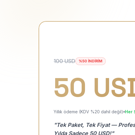
100 USD
%50 İNDİRİM
50 US
Yıllık ödeme (KDV %20 dahil değil)
Her 
"Tek Paket, Tek Fiyat — Profe
Yılda Sadece 50 USD!"