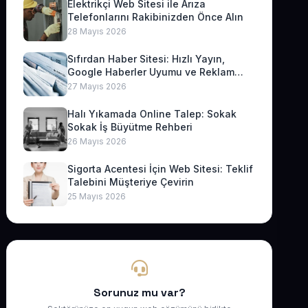
Elektrikçi Web Sitesi ile Arıza
Telefonlarını Rakibinizden Önce Alın
28 Mayıs 2026
Sıfırdan Haber Sitesi: Hızlı Yayın,
Google Haberler Uyumu ve Reklam
Geliri
27 Mayıs 2026
Halı Yıkamada Online Talep: Sokak
Sokak İş Büyütme Rehberi
26 Mayıs 2026
Sigorta Acentesi İçin Web Sitesi: Teklif
Talebini Müşteriye Çevirin
25 Mayıs 2026
Sorunuz mu var?