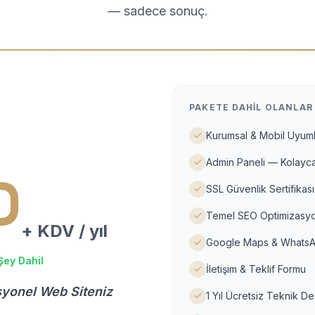
— sadece sonuç.
PAKETE DAHIL OLANLAR
Kurumsal & Mobil Uyuml
Admin Paneli — Kolayca
D
SSL Güvenlik Sertifikası
Temel SEO Optimizasyo
+ KDV / yıl
Google Maps & WhatsA
Şey Dahil
İletişim & Teklif Formu
syonel Web Siteniz
1 Yıl Ücretsiz Teknik D