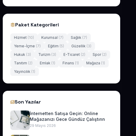
Paket Kategorileri
Hizmet
(10)
Kurumsal
(7)
Sağlık
(7)
Yeme-İçme
(7)
Eğitim
(5)
Güzellik
(3)
Hukuk
(3)
Turizm
(3)
E-Ticaret
(2)
Spor
(2)
Tanıtım
(2)
Emlak
(1)
Finans
(1)
Mağaza
(1)
Yayıncılık
(1)
Son Yazılar
İnternetten Satışa Geçin: Online
Mağazanızı Gece Gündüz Çalıştırın
29 Mayıs 2026