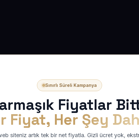
Sınırlı Süreli Kampanya
armaşık Fiyatlar Bitt
r Fiyat, Her Şey Dah
b siteniz artık tek bir net fiyatla. Gizli ücret yok, eks