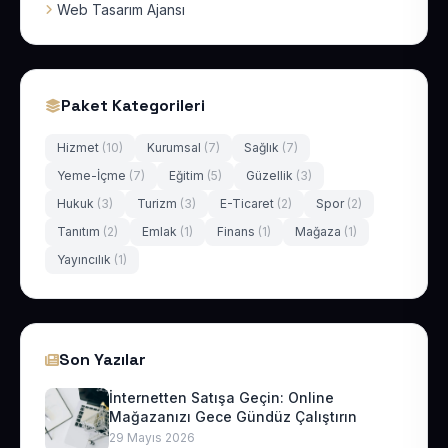
Web Tasarım Ajansı
Paket Kategorileri
Hizmet
(10)
Kurumsal
(7)
Sağlık
(7)
Yeme-İçme
(7)
Eğitim
(5)
Güzellik
(3)
Hukuk
(3)
Turizm
(3)
E-Ticaret
(2)
Spor
(2)
Tanıtım
(2)
Emlak
(1)
Finans
(1)
Mağaza
(1)
Yayıncılık
(1)
Son Yazılar
İnternetten Satışa Geçin: Online
Mağazanızı Gece Gündüz Çalıştırın
29 Mayıs 2026