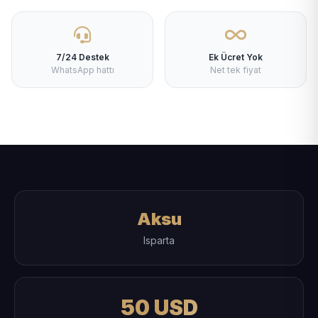
7/24 Destek
Ek Ücret Yok
WhatsApp hattı
Net tek fiyat
Aksu
Isparta
50 USD