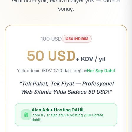
Gizli ücret yok, ekstra maliyet yok — sadece
sonuç.
100 USD
%50 İNDİRİM
50 USD
+ KDV / yıl
Yıllık ödeme (KDV %20 dahil değil)
Her Şey Dahil
"Tek Paket, Tek Fiyat — Profesyonel
Web Siteniz Yılda Sadece 50 USD!"
Alan Adı + Hosting DAHİL
.com.tr / .tr alan adı ve hosting yıllık ücrete
dahil!