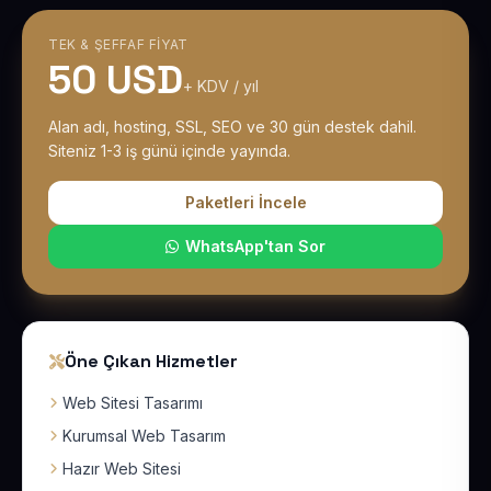
TEK & ŞEFFAF FIYAT
50 USD
+ KDV / yıl
Alan adı, hosting, SSL, SEO ve 30 gün destek dahil.
Siteniz 1-3 iş günü içinde yayında.
Paketleri İncele
WhatsApp'tan Sor
Öne Çıkan Hizmetler
Web Sitesi Tasarımı
Kurumsal Web Tasarım
Hazır Web Sitesi