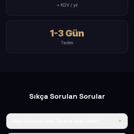
+ KDV / yıl
1-3 Gün
Teslim
Sıkça Sorulan Sorular
Aksu Kurumsal Web Tasarım fiyatı nedir?
Tek fiyat uygulanır: yıllık 50 USD + KDV. Bu bedele alan