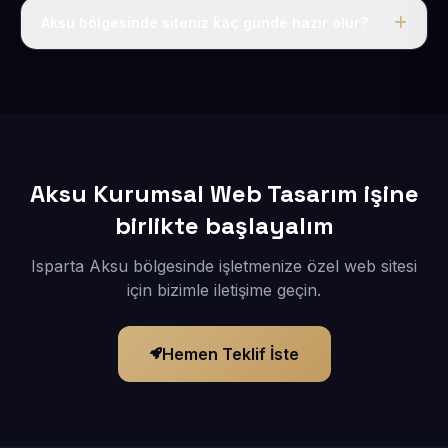
adı, hosting, SSL ve temel SEO da dahildir.
Aksu bölgesinde siteniz kaç günde hazır olur?
İçerikleriniz elimize geçtikten sonra siteniz 1-3 iş günü
içerisinde yayına alınır.
Aksu Kurumsal Web Tasarım işine
birlikte başlayalım
Isparta Aksu bölgesinde işletmenize özel web sitesi
için bizimle iletişime geçin.
Hemen Teklif İste