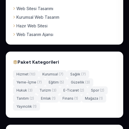
Web Sitesi Tasarımı
Kurumsal Web Tasarım
Hazır Web Sitesi
Web Tasarım Ajansı
Paket Kategorileri
Hizmet
(10)
Kurumsal
(7)
Sağlık
(7)
Yeme-İçme
(7)
Eğitim
(5)
Güzellik
(3)
Hukuk
(3)
Turizm
(3)
E-Ticaret
(2)
Spor
(2)
Tanıtım
(2)
Emlak
(1)
Finans
(1)
Mağaza
(1)
Yayıncılık
(1)