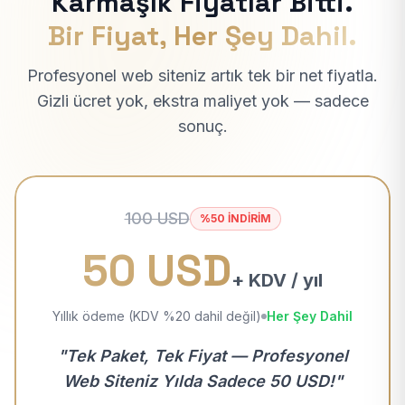
Karmaşık Fiyatlar Bitti.
Bir Fiyat, Her Şey Dahil.
Profesyonel web siteniz artık tek bir net fiyatla.
Gizli ücret yok, ekstra maliyet yok — sadece
sonuç.
100 USD
%50 İNDİRİM
50 USD
+ KDV / yıl
Yıllık ödeme (KDV %20 dahil değil)
Her Şey Dahil
"Tek Paket, Tek Fiyat — Profesyonel
Web Siteniz Yılda Sadece 50 USD!"