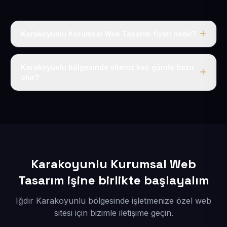
Karakoyunlu Kurumsal Web Tasarım fiyatı nedir?
Tek fiyat uygulanır: yıllık 50 USD + KDV. Bu bedele alan
adı, hosting, SSL ve temel SEO da dahildir.
Karakoyunlu bölgesinde siteniz kaç günde hazır
olur?
İçerikleriniz elimize geçtikten sonra siteniz 1-3 iş günü
içerisinde yayına alınır.
Karakoyunlu Kurumsal Web
Tasarım işine birlikte başlayalım
Iğdır Karakoyunlu bölgesinde işletmenize özel web
sitesi için bizimle iletişime geçin.