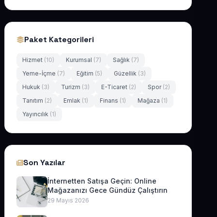
Paket Kategorileri
Hizmet
(10)
Kurumsal
(7)
Sağlık
(7)
Yeme-İçme
(7)
Eğitim
(5)
Güzellik
(3)
Hukuk
(3)
Turizm
(3)
E-Ticaret
(2)
Spor
(2)
Tanıtım
(2)
Emlak
(1)
Finans
(1)
Mağaza
(1)
Yayıncılık
(1)
Son Yazılar
İnternetten Satışa Geçin: Online
Mağazanızı Gece Gündüz Çalıştırın
29 Mayıs 2026