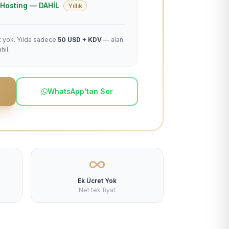
 + Hosting — DAHİL
Yıllık
et yok. Yılda sadece
50 USD + KDV
— alan
hil.
WhatsApp'tan Sor
Ek Ücret Yok
Net tek fiyat