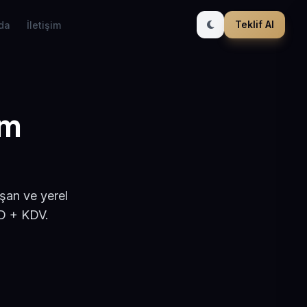
Teklif Al
da
İletişim
ım
şan ve yerel
SD + KDV.