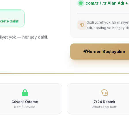
.com.tr / .tr Alan Adı
ücrete dahil!
Gizli ücret yok. Ek maliy
adı, hosting ve her şey da
liyet yok — her şey dahil.
Hemen Başlayalım
Güvenli Ödeme
7/24 Destek
Kart / Havale
WhatsApp hattı