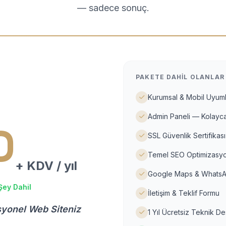
— sadece sonuç.
PAKETE DAHIL OLANLAR
Kurumsal & Mobil Uyuml
Admin Paneli — Kolayca
D
SSL Güvenlik Sertifikası
Temel SEO Optimizasyo
+ KDV / yıl
Google Maps & WhatsA
Şey Dahil
İletişim & Teklif Formu
syonel Web Siteniz
1 Yıl Ücretsiz Teknik D