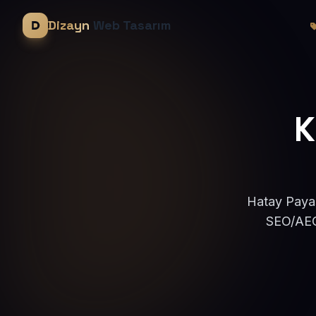
Dizayn
Web Tasarım
K
Hatay Payas
SEO/AEO 