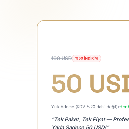
100 USD
%50 İNDİRİM
50 US
Yıllık ödeme (KDV %20 dahil değil)
Her 
"Tek Paket, Tek Fiyat — Profe
Yılda Sadece 50 USD!"