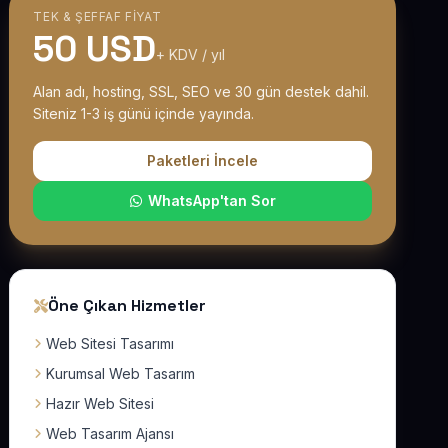
TEK & ŞEFFAF FIYAT
50 USD
+ KDV / yıl
Alan adı, hosting, SSL, SEO ve 30 gün destek dahil.
Siteniz 1-3 iş günü içinde yayında.
Paketleri İncele
WhatsApp'tan Sor
Öne Çıkan Hizmetler
Web Sitesi Tasarımı
Kurumsal Web Tasarım
Hazır Web Sitesi
Web Tasarım Ajansı