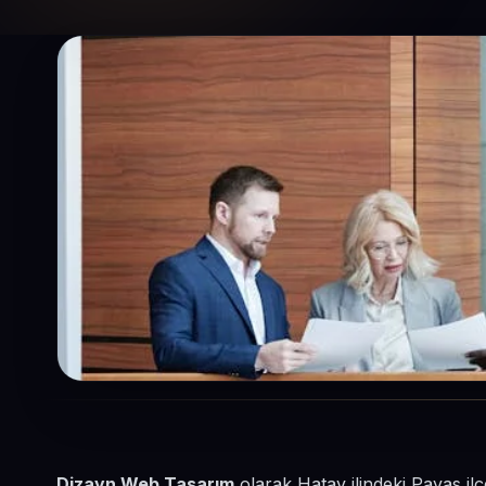
Dizayn Web Tasarım
olarak Hatay ilindeki Payas il