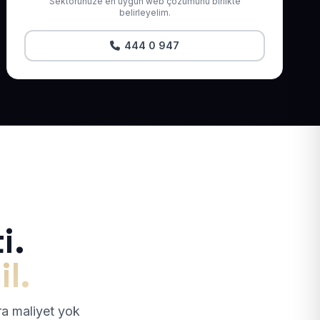
Sektörünüze en uygun web çözümünü birlikte
belirleyelim.
444 0 947
i.
il.
tra maliyet yok