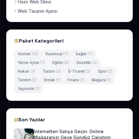
Hazır Web Sitesi
Web Tasarım Ajansı
Paket Kategorileri
Hizmet
(10)
Kurumsal
(7)
Sağlık
(7)
Yeme-İçme
(7)
Eğitim
(5)
Güzellik
(3)
Hukuk
(3)
Turizm
(3)
E-Ticaret
(2)
Spor
(2)
Tanıtım
(2)
Emlak
(1)
Finans
(1)
Mağaza
(1)
Yayıncılık
(1)
Son Yazılar
İnternetten Satışa Geçin: Online
Mağazanızı Gece Gündüz Çalıştırın