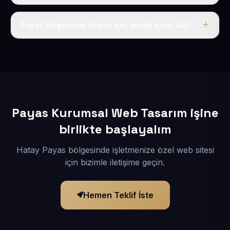
Tek fiyat uygulanır: yıllık 50 USD + KDV. Bu bedele alan
adı, hosting, SSL ve temel SEO da dahildir.
Payas bölgesinde siteniz kaç günde hazır olur?
İçerikleriniz elimize geçtikten sonra siteniz 1-3 iş günü
içerisinde yayına alınır.
Payas Kurumsal Web Tasarım işine
birlikte başlayalım
Hatay Payas bölgesinde işletmenize özel web sitesi
için bizimle iletişime geçin.
Hemen Teklif İste