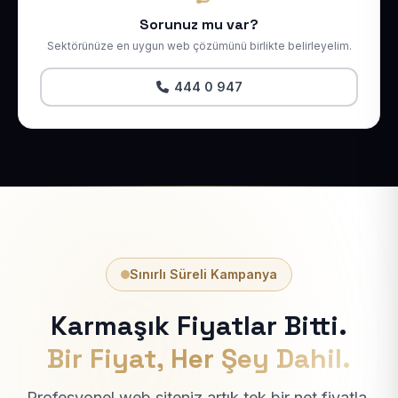
Sorunuz mu var?
Sektörünüze en uygun web çözümünü birlikte belirleyelim.
444 0 947
Sınırlı Süreli Kampanya
Karmaşık Fiyatlar Bitti.
Bir Fiyat, Her Şey Dahil.
Profesyonel web siteniz artık tek bir net fiyatla.