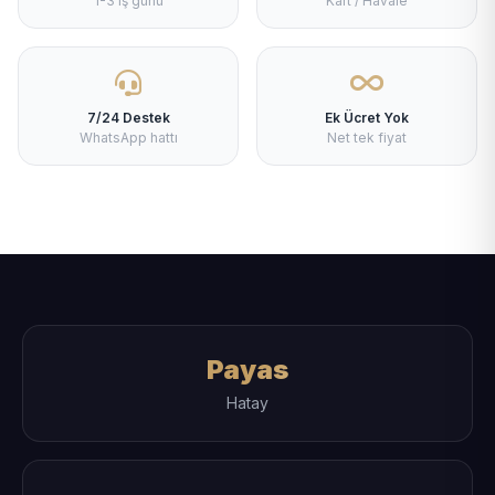
1-3 iş günü
Kart / Havale
7/24 Destek
Ek Ücret Yok
WhatsApp hattı
Net tek fiyat
Payas
Hatay