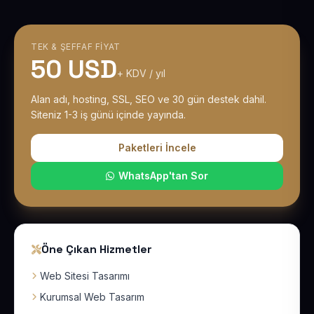
TEK & ŞEFFAF FIYAT
50 USD
+ KDV / yıl
Alan adı, hosting, SSL, SEO ve 30 gün destek dahil.
Siteniz 1-3 iş günü içinde yayında.
Paketleri İncele
WhatsApp'tan Sor
Öne Çıkan Hizmetler
Web Sitesi Tasarımı
Kurumsal Web Tasarım