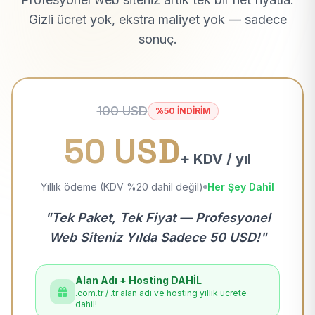
Gizli ücret yok, ekstra maliyet yok — sadece
sonuç.
100 USD
%50 İNDİRİM
50 USD
+ KDV / yıl
Yıllık ödeme (KDV %20 dahil değil)
Her Şey Dahil
"Tek Paket, Tek Fiyat — Profesyonel
Web Siteniz Yılda Sadece 50 USD!"
Alan Adı + Hosting DAHİL
.com.tr / .tr alan adı ve hosting yıllık ücrete
dahil!