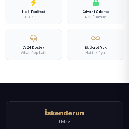
Hızlı Teslimat
Güvenli Ödeme
1-3 iş günü
Kart / Havale
7/24 Destek
Ek Ücret Yok
WhatsApp hattı
Net tek fiyat
İskenderun
Hatay