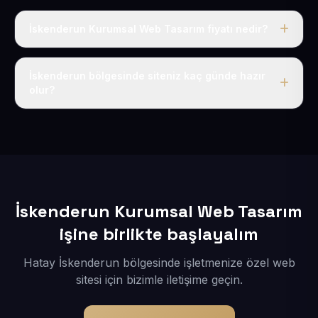
İskenderun Kurumsal Web Tasarım fiyatı nedir?
Tek fiyat uygulanır: yıllık 50 USD + KDV. Bu bedele alan
adı, hosting, SSL ve temel SEO da dahildir.
İskenderun bölgesinde siteniz kaç günde hazır
olur?
İçerikleriniz elimize geçtikten sonra siteniz 1-3 iş günü
içerisinde yayına alınır.
İskenderun Kurumsal Web Tasarım
işine birlikte başlayalım
Hatay İskenderun bölgesinde işletmenize özel web
sitesi için bizimle iletişime geçin.