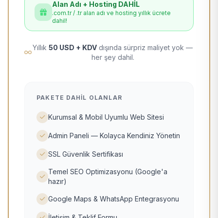
Alan Adı + Hosting DAHİL
.com.tr / .tr alan adı ve hosting yıllık ücrete
dahil!
Yıllık
50 USD + KDV
dışında sürpriz maliyet yok —
her şey dahil.
PAKETE DAHIL OLANLAR
Kurumsal & Mobil Uyumlu Web Sitesi
Admin Paneli — Kolayca Kendiniz Yönetin
SSL Güvenlik Sertifikası
Temel SEO Optimizasyonu (Google'a
hazır)
Google Maps & WhatsApp Entegrasyonu
İletişim & Teklif Formu