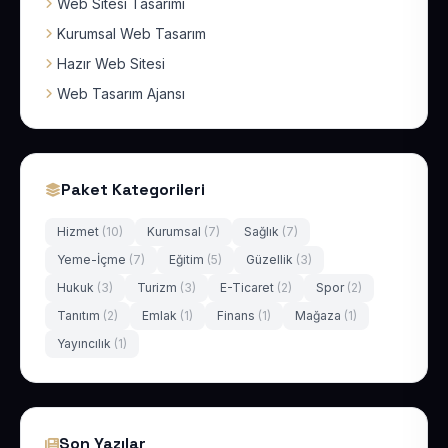
Web Sitesi Tasarımı
Kurumsal Web Tasarım
Hazır Web Sitesi
Web Tasarım Ajansı
Paket Kategorileri
Hizmet
(10)
Kurumsal
(7)
Sağlık
(7)
Yeme-İçme
(7)
Eğitim
(5)
Güzellik
(3)
Hukuk
(3)
Turizm
(3)
E-Ticaret
(2)
Spor
(2)
Tanıtım
(2)
Emlak
(1)
Finans
(1)
Mağaza
(1)
Yayıncılık
(1)
Son Yazılar