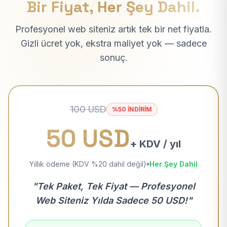
Bir Fiyat, Her Şey Dahil.
Profesyonel web siteniz artık tek bir net fiyatla.
Gizli ücret yok, ekstra maliyet yok — sadece
sonuç.
100 USD
%50 İNDİRİM
50 USD
+ KDV / yıl
Yıllık ödeme (KDV %20 dahil değil)
Her Şey Dahil
"Tek Paket, Tek Fiyat — Profesyonel
Web Siteniz Yılda Sadece 50 USD!"