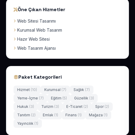
Öne Çıkan Hizmetler
Web Sitesi Tasarımı
Kurumsal Web Tasarım
Hazır Web Sitesi
Web Tasarım Ajansı
Paket Kategorileri
Hizmet
(10)
Kurumsal
(7)
Sağlık
(7)
Yeme-İçme
(7)
Eğitim
(5)
Güzellik
(3)
Hukuk
(3)
Turizm
(3)
E-Ticaret
(2)
Spor
(2)
Tanıtım
(2)
Emlak
(1)
Finans
(1)
Mağaza
(1)
Yayıncılık
(1)