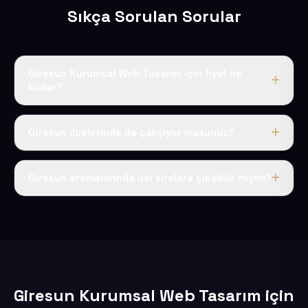
Sıkça Sorulan Sorular
Giresun Kurumsal Web Tasarım için fiyat ne
kadar?
Giresun dahil Türkiye’nin her yerinde geçerli yıllık tek
fiyatımız 50 USD + KDV’dir. Alan adı, hosting, SSL ve
Giresun ilçelerinde de çalışıyor musunuz?
temel SEO bu fiyatın içindedir.
Elbette; Giresun iline bağlı bütün ilçelere uzaktan ve
eksiksiz şekilde hizmet sunuyoruz.
Giresun aramalarında üst sıralara çıkabilir miyim?
Sitenizi Giresun odaklı yerel SEO ve AEO içerikleriyle
kuruyoruz; böylece bölgesel aramalarda daha kolay
bulunur hale gelirsiniz.
Giresun Kurumsal Web Tasarım için