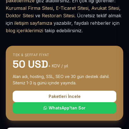
paketlerimize
göz atabilirsiniz. En çok ilgi görenler:
Kurumsal Firma Sitesi
,
E-Ticaret Sitesi
,
Avukat Sitesi
,
Doktor Sitesi
ve
Restoran Sitesi
. Ücretsiz teklif almak
için
iletişim sayfamıza
yazabilir, faydalı rehberler için
blog içeriklerimizi
takip edebilirsiniz.
TEK & ŞEFFAF FIYAT
50 USD
+ KDV / yıl
Alan adı, hosting, SSL, SEO ve 30 gün destek dahil.
Siteniz 1-3 iş günü içinde yayında.
Paketleri İncele
WhatsApp'tan Sor