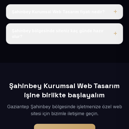
Şahinbey Kurumsal Web Tasarım fiyatı nedir?
Tek fiyat uygulanır: yıllık 50 USD + KDV. Bu bedele alan
adı, hosting, SSL ve temel SEO da dahildir.
Şahinbey bölgesinde siteniz kaç günde hazır
olur?
İçerikleriniz elimize geçtikten sonra siteniz 1-3 iş günü
içerisinde yayına alınır.
Şahinbey Kurumsal Web Tasarım
işine birlikte başlayalım
Gaziantep Şahinbey bölgesinde işletmenize özel web
sitesi için bizimle iletişime geçin.