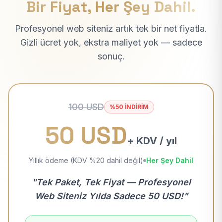
Bir Fiyat, Her Şey Dahil.
Profesyonel web siteniz artık tek bir net fiyatla.
Gizli ücret yok, ekstra maliyet yok — sadece
sonuç.
100 USD
%50 İNDİRİM
50 USD
+ KDV / yıl
Yıllık ödeme (KDV %20 dahil değil)
Her Şey Dahil
"Tek Paket, Tek Fiyat — Profesyonel
Web Siteniz Yılda Sadece 50 USD!"