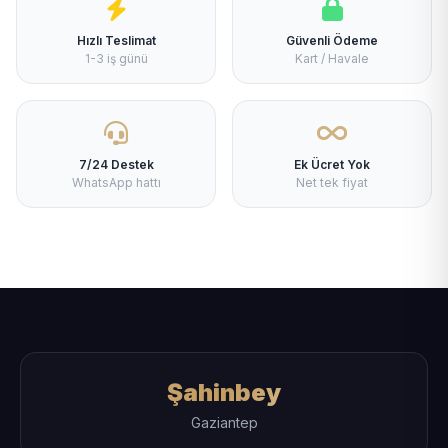
Hızlı Teslimat
Güvenli Ödeme
1-3 iş günü
Kart / Havale
7/24 Destek
Ek Ücret Yok
WhatsApp hattı
Net tek fiyat
Şahinbey
Gaziantep