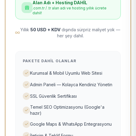
Alan Adı + Hosting DAHİL
.com.tr / .tr alan adı ve hosting yıllık ücrete
dahil!
Yıllık
50 USD + KDV
dışında sürpriz maliyet yok —
her şey dahil.
PAKETE DAHIL OLANLAR
Kurumsal & Mobil Uyumlu Web Sitesi
Admin Paneli — Kolayca Kendiniz Yönetin
SSL Güvenlik Sertifikası
Temel SEO Optimizasyonu (Google'a
hazır)
Google Maps & WhatsApp Entegrasyonu
İletişim & Teklif Formu