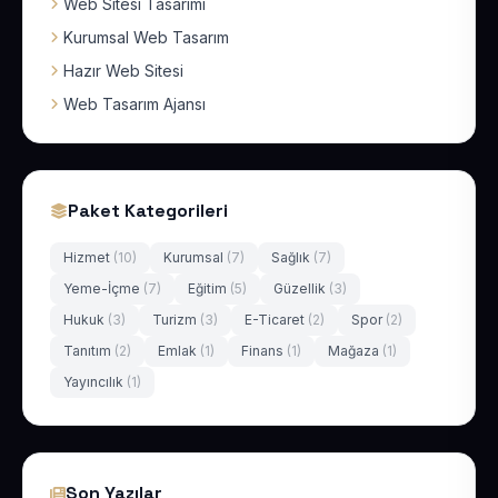
Web Sitesi Tasarımı
Kurumsal Web Tasarım
Hazır Web Sitesi
Web Tasarım Ajansı
Paket Kategorileri
Hizmet
(10)
Kurumsal
(7)
Sağlık
(7)
Yeme-İçme
(7)
Eğitim
(5)
Güzellik
(3)
Hukuk
(3)
Turizm
(3)
E-Ticaret
(2)
Spor
(2)
Tanıtım
(2)
Emlak
(1)
Finans
(1)
Mağaza
(1)
Yayıncılık
(1)
Son Yazılar