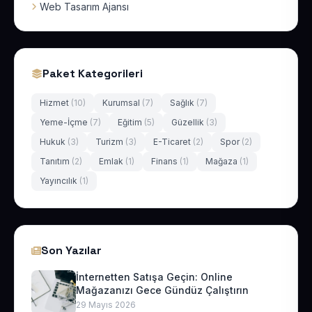
Web Tasarım Ajansı
Paket Kategorileri
Hizmet
(10)
Kurumsal
(7)
Sağlık
(7)
Yeme-İçme
(7)
Eğitim
(5)
Güzellik
(3)
Hukuk
(3)
Turizm
(3)
E-Ticaret
(2)
Spor
(2)
Tanıtım
(2)
Emlak
(1)
Finans
(1)
Mağaza
(1)
Yayıncılık
(1)
Son Yazılar
İnternetten Satışa Geçin: Online
Mağazanızı Gece Gündüz Çalıştırın
29 Mayıs 2026