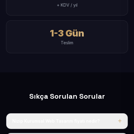
+ KDV / yıl
1-3 Gün
Teslim
Sıkça Sorulan Sorular
Nizip Kurumsal Web Tasarım fiyatı nedir?
Tek fiyat uygulanır: yıllık 50 USD + KDV. Bu bedele alan