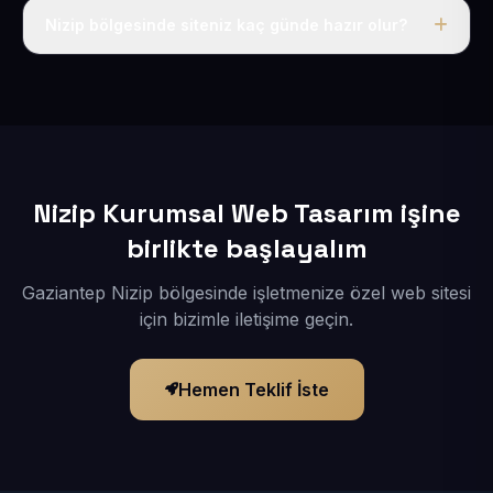
adı, hosting, SSL ve temel SEO da dahildir.
Nizip bölgesinde siteniz kaç günde hazır olur?
İçerikleriniz elimize geçtikten sonra siteniz 1-3 iş günü
içerisinde yayına alınır.
Nizip Kurumsal Web Tasarım işine
birlikte başlayalım
Gaziantep Nizip bölgesinde işletmenize özel web sitesi
için bizimle iletişime geçin.
Hemen Teklif İste