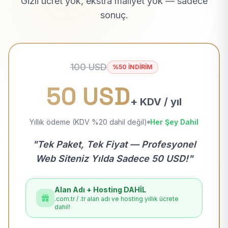
Gizli ücret yok, ekstra maliyet yok — sadece
sonuç.
100 USD
%50 İNDİRİM
50 USD
+ KDV / yıl
Yıllık ödeme (KDV %20 dahil değil)
Her Şey Dahil
"Tek Paket, Tek Fiyat — Profesyonel
Web Siteniz Yılda Sadece 50 USD!"
Alan Adı + Hosting DAHİL
.com.tr / .tr alan adı ve hosting yıllık ücrete
dahil!