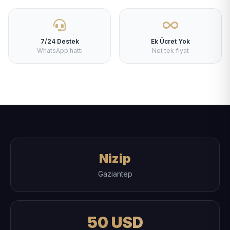
7/24 Destek
Ek Ücret Yok
WhatsApp hattı
Net tek fiyat
Nizip
Gaziantep
50 USD