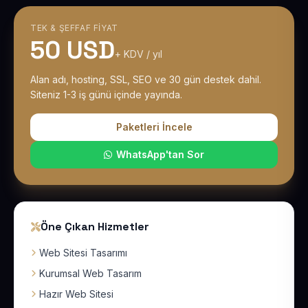
TEK & ŞEFFAF FIYAT
50 USD
+ KDV / yıl
Alan adı, hosting, SSL, SEO ve 30 gün destek dahil.
Siteniz 1-3 iş günü içinde yayında.
Paketleri İncele
WhatsApp'tan Sor
Öne Çıkan Hizmetler
Web Sitesi Tasarımı
Kurumsal Web Tasarım
Hazır Web Sitesi