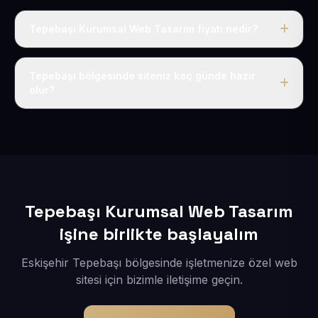
Tepebaşı Kurumsal Web Tasarım fiyatı nedir?
Tek fiyat uygulanır: yıllık 50 USD + KDV. Bu bedele alan
adı, hosting, SSL ve temel SEO da dahildir.
Tepebaşı bölgesinde siteniz kaç günde hazır
olur?
İçerikleriniz elimize geçtikten sonra siteniz 1-3 iş günü
içerisinde yayına alınır.
Tepebaşı Kurumsal Web Tasarım
işine birlikte başlayalım
Eskişehir Tepebaşı bölgesinde işletmenize özel web
sitesi için bizimle iletişime geçin.