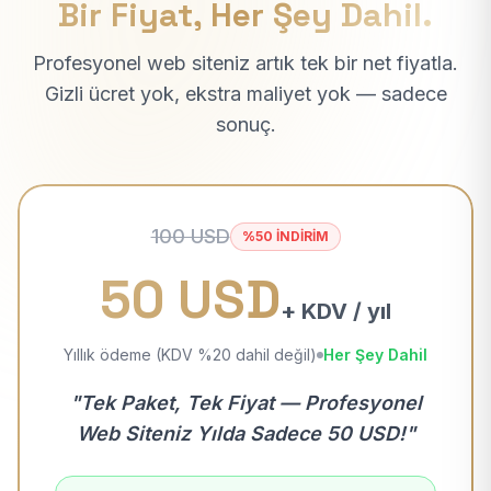
Bir Fiyat, Her Şey Dahil.
Profesyonel web siteniz artık tek bir net fiyatla.
Gizli ücret yok, ekstra maliyet yok — sadece
sonuç.
100 USD
%50 İNDİRİM
50 USD
+ KDV / yıl
Yıllık ödeme (KDV %20 dahil değil)
Her Şey Dahil
"Tek Paket, Tek Fiyat — Profesyonel
Web Siteniz Yılda Sadece 50 USD!"