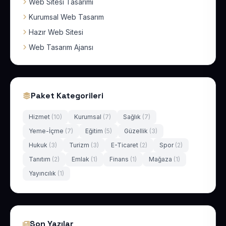
Web Sitesi Tasarımı
Kurumsal Web Tasarım
Hazır Web Sitesi
Web Tasarım Ajansı
Paket Kategorileri
Hizmet
(10)
Kurumsal
(7)
Sağlık
(7)
Yeme-İçme
(7)
Eğitim
(5)
Güzellik
(3)
Hukuk
(3)
Turizm
(3)
E-Ticaret
(2)
Spor
(2)
Tanıtım
(2)
Emlak
(1)
Finans
(1)
Mağaza
(1)
Yayıncılık
(1)
Son Yazılar