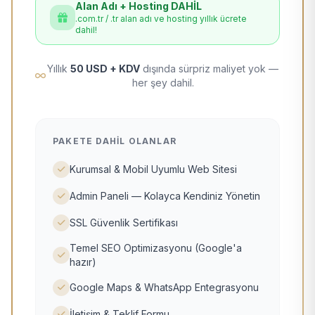
Alan Adı + Hosting DAHİL
.com.tr / .tr alan adı ve hosting yıllık ücrete
dahil!
Yıllık
50 USD + KDV
dışında sürpriz maliyet yok —
her şey dahil.
PAKETE DAHIL OLANLAR
Kurumsal & Mobil Uyumlu Web Sitesi
Admin Paneli — Kolayca Kendiniz Yönetin
SSL Güvenlik Sertifikası
Temel SEO Optimizasyonu (Google'a
hazır)
Google Maps & WhatsApp Entegrasyonu
İletişim & Teklif Formu