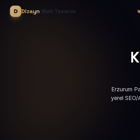
Dizayn
Web Tasarım
K
Erzurum Pas
yerel SEO/