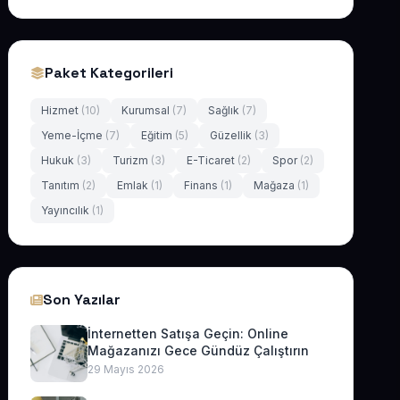
Paket Kategorileri
Hizmet
(10)
Kurumsal
(7)
Sağlık
(7)
Yeme-İçme
(7)
Eğitim
(5)
Güzellik
(3)
Hukuk
(3)
Turizm
(3)
E-Ticaret
(2)
Spor
(2)
Tanıtım
(2)
Emlak
(1)
Finans
(1)
Mağaza
(1)
Yayıncılık
(1)
Son Yazılar
İnternetten Satışa Geçin: Online
Mağazanızı Gece Gündüz Çalıştırın
29 Mayıs 2026