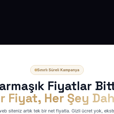
Sınırlı Süreli Kampanya
armaşık Fiyatlar Bitt
r Fiyat, Her Şey Dah
b siteniz artık tek bir net fiyatla. Gizli ücret yok, eks