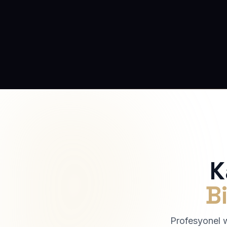
K
Bi
Profesyonel we