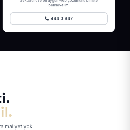
Sektörünüze en uygun web çözümünü birlikte
belirleyelim.
444 0 947
i.
il.
tra maliyet yok