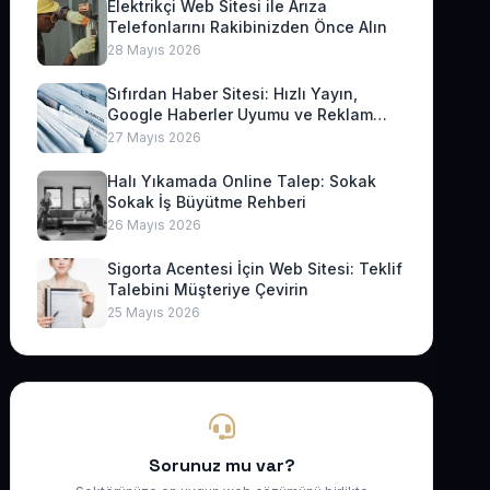
Elektrikçi Web Sitesi ile Arıza
Telefonlarını Rakibinizden Önce Alın
28 Mayıs 2026
Sıfırdan Haber Sitesi: Hızlı Yayın,
Google Haberler Uyumu ve Reklam
Geliri
27 Mayıs 2026
Halı Yıkamada Online Talep: Sokak
Sokak İş Büyütme Rehberi
26 Mayıs 2026
Sigorta Acentesi İçin Web Sitesi: Teklif
Talebini Müşteriye Çevirin
25 Mayıs 2026
Sorunuz mu var?