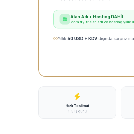
Alan Adı + Hosting DAHİL
.com.tr / .tr alan adı ve hosting yıllık 
Yıllık
50 USD + KDV
dışında sürpriz ma
Hızlı Teslimat
1-3 iş günü