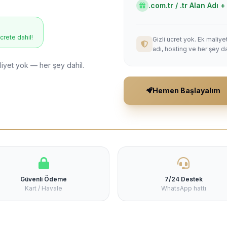
.com.tr / .tr Alan Adı
ücrete dahil!
Gizli ücret yok. Ek maliy
adı, hosting ve her şey da
liyet yok — her şey dahil.
Hemen Başlayalım
Güvenli Ödeme
7/24 Destek
Kart / Havale
WhatsApp hattı