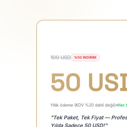
100 USD
%50 İNDİRİM
50 US
Yıllık ödeme (KDV %20 dahil değil)
Her 
"Tek Paket, Tek Fiyat — Profe
Yılda Sadece 50 USD!"