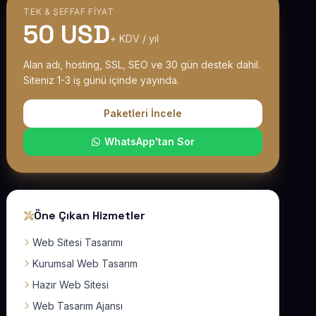
TEK & ŞEFFAF FIYAT
50 USD
+ KDV / yıl
Alan adı, hosting, SSL, SEO ve 30 gün destek dahil.
Siteniz 1-3 iş günü içinde yayında.
Paketleri İncele
WhatsApp'tan Sor
Öne Çıkan Hizmetler
Web Sitesi Tasarımı
Kurumsal Web Tasarım
Hazır Web Sitesi
Web Tasarım Ajansı