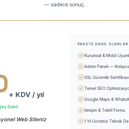
— sadece sonuç.
PAKETE DAHIL OLANLAR
Kurumsal & Mobil Uyuml
Admin Paneli — Kolayca
D
SSL Güvenlik Sertifikası
Temel SEO Optimizasyo
+ KDV / yıl
Google Maps & WhatsA
Şey Dahil
İletişim & Teklif Formu
syonel Web Siteniz
1 Yıl Ücretsiz Teknik D