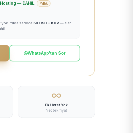
 + Hosting — DAHİL
Yıllık
et yok. Yılda sadece
50 USD + KDV
— alan
hil.
WhatsApp'tan Sor
Ek Ücret Yok
Net tek fiyat