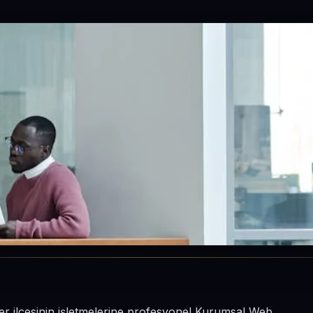
er ilçesinin işletmelerine profesyonel Kurumsal Web