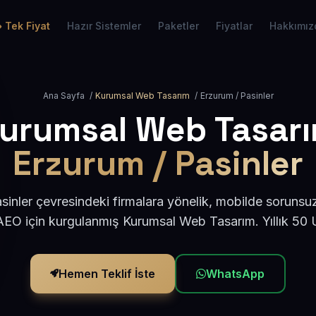
Tek Fiyat
Hazır Sistemler
Paketler
Fiyatlar
Hakkımız
Ana Sayfa
/
Kurumsal Web Tasarım
/
Erzurum / Pasinler
urumsal Web Tasar
Erzurum / Pasinler
inler çevresindeki firmalara yönelik, mobilde sorunsu
AEO için kurgulanmış Kurumsal Web Tasarım. Yıllık 50
Hemen Teklif İste
WhatsApp