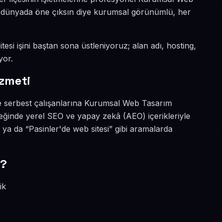
tal dünyada öne çıksın diye kurumsal görünümlü, her
tesi işini baştan sona üstleniyoruz; alan adı, hosting,
yor.
zmeti
ve serbest çalışanlarına Kurumsal Web Tasarım
çeğinde yerel SEO ve yapay zekâ (AEO) içerikleriyle
a da “Pasinler'de web sitesi” gibi aramalarda
r?
ik