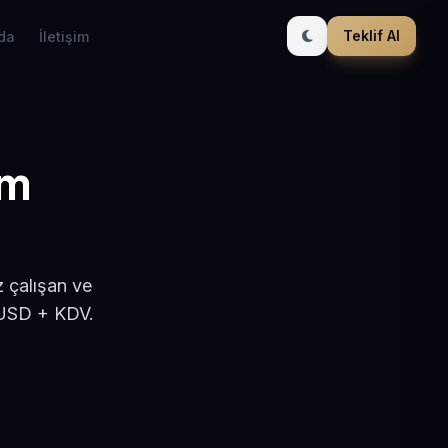
Teklif Al
da
İletişim
ım
z çalışan ve
 USD + KDV.