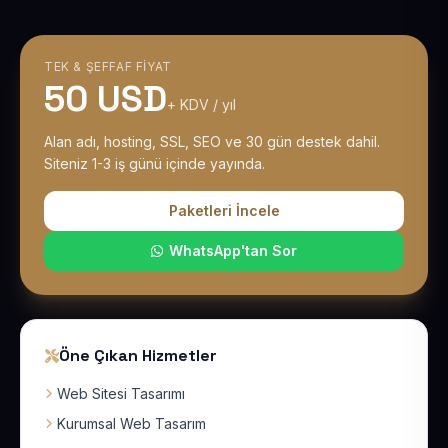
TEK & ŞEFFAF FIYAT
50 USD
+ KDV / yıl
Alan adı, hosting, SSL, SEO ve 30 gün destek dahil.
Siteniz 1-3 iş günü içinde yayında.
Paketleri İncele
WhatsApp'tan Sor
Öne Çıkan Hizmetler
Web Sitesi Tasarımı
Kurumsal Web Tasarım