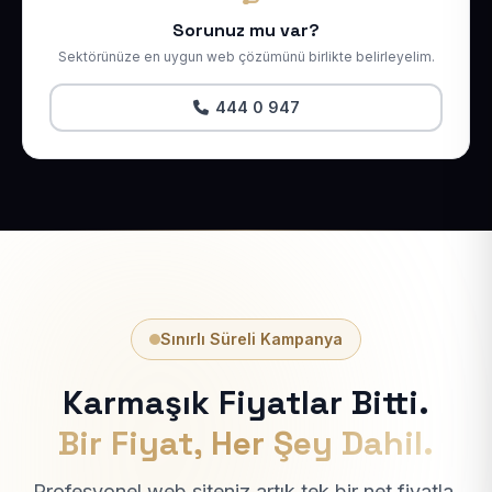
Sorunuz mu var?
Sektörünüze en uygun web çözümünü birlikte belirleyelim.
444 0 947
Sınırlı Süreli Kampanya
Karmaşık Fiyatlar Bitti.
Bir Fiyat, Her Şey Dahil.
Profesyonel web siteniz artık tek bir net fiyatla.