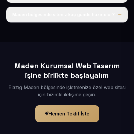
Tek fiyat uygulanır: yıllık 50 USD + KDV. Bu bedele alan
adı, hosting, SSL ve temel SEO da dahildir.
Maden bölgesinde siteniz kaç günde hazır olur?
İçerikleriniz elimize geçtikten sonra siteniz 1-3 iş günü
içerisinde yayına alınır.
Maden Kurumsal Web Tasarım
işine birlikte başlayalım
Elazığ Maden bölgesinde işletmenize özel web sitesi
için bizimle iletişime geçin.
Hemen Teklif İste