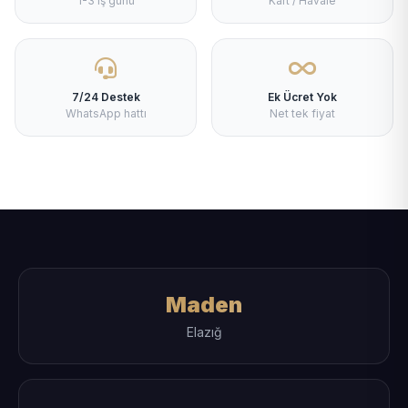
1-3 iş günü
Kart / Havale
7/24 Destek
Ek Ücret Yok
WhatsApp hattı
Net tek fiyat
Maden
Elazığ