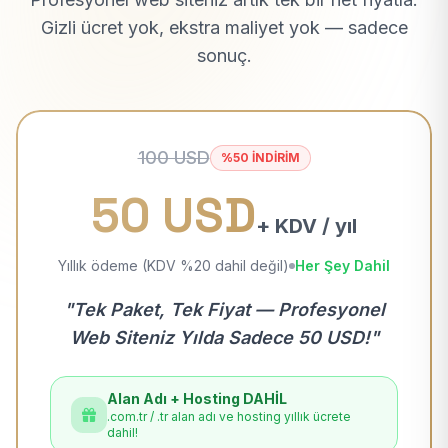
Gizli ücret yok, ekstra maliyet yok — sadece
sonuç.
100 USD
%50 İNDİRİM
50 USD
+ KDV / yıl
Yıllık ödeme (KDV %20 dahil değil)
Her Şey Dahil
"Tek Paket, Tek Fiyat — Profesyonel
Web Siteniz Yılda Sadece 50 USD!"
Alan Adı + Hosting DAHİL
.com.tr / .tr alan adı ve hosting yıllık ücrete
dahil!