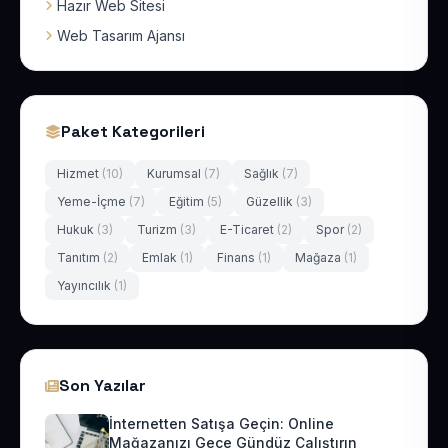
Hazır Web Sitesi
Web Tasarım Ajansı
Paket Kategorileri
Hizmet
(10)
Kurumsal
(7)
Sağlık
(7)
Yeme-İçme
(7)
Eğitim
(5)
Güzellik
(3)
Hukuk
(3)
Turizm
(3)
E-Ticaret
(2)
Spor
(2)
Tanıtım
(2)
Emlak
(1)
Finans
(1)
Mağaza
(1)
Yayıncılık
(1)
Son Yazılar
İnternetten Satışa Geçin: Online
Mağazanızı Gece Gündüz Çalıştırın