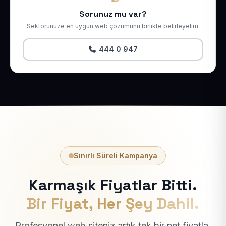
Sorunuz mu var?
Sektörünüze en uygun web çözümünü birlikte belirleyelim.
444 0 947
Sınırlı Süreli Kampanya
Karmaşık Fiyatlar Bitti.
Bir Fiyat, Her Şey Dahil.
Profesyonel web siteniz artık tek bir net fiyatla.