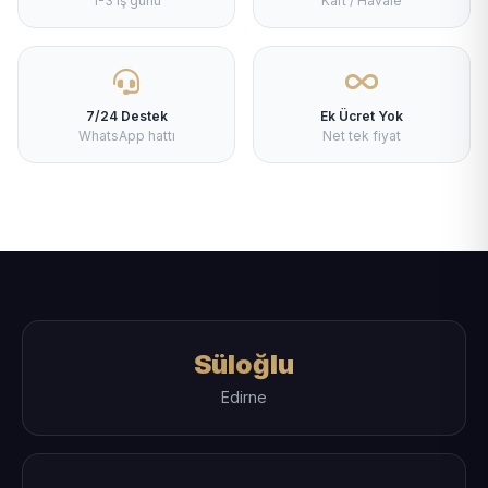
1-3 iş günü
Kart / Havale
7/24 Destek
Ek Ücret Yok
WhatsApp hattı
Net tek fiyat
Süloğlu
Edirne