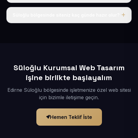
Tek fiyat uygulanır: yıllık 50 USD + KDV. Bu bedele alan
adı, hosting, SSL ve temel SEO da dahildir.
Süloğlu bölgesinde siteniz kaç günde hazır olur?
İçerikleriniz elimize geçtikten sonra siteniz 1-3 iş günü
içerisinde yayına alınır.
Süloğlu Kurumsal Web Tasarım
işine birlikte başlayalım
Edirne Süloğlu bölgesinde işletmenize özel web sitesi
için bizimle iletişime geçin.
Hemen Teklif İste