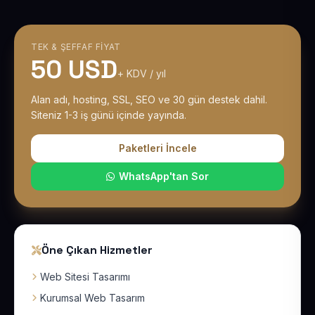
TEK & ŞEFFAF FIYAT
50 USD
+ KDV / yıl
Alan adı, hosting, SSL, SEO ve 30 gün destek dahil.
Siteniz 1-3 iş günü içinde yayında.
Paketleri İncele
WhatsApp'tan Sor
Öne Çıkan Hizmetler
Web Sitesi Tasarımı
Kurumsal Web Tasarım