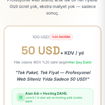
Gizli ücret yok, ekstra maliyet yok — sadece
sonuç.
100 USD
%50 İNDİRİM
50 USD
+ KDV / yıl
Yıllık ödeme (KDV %20 dahil değil)
Her Şey Dahil
"Tek Paket, Tek Fiyat — Profesyonel
Web Siteniz Yılda Sadece 50 USD!"
Alan Adı + Hosting DAHİL
.com.tr / .tr alan adı ve hosting yıllık ücrete
dahil!