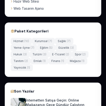
Hazır Web Sitesi
Web Tasarım Ajansı
Paket Kategorileri
Hizmet
(10)
Kurumsal
(7)
Sağlık
(7)
Yeme-İçme
(7)
Eğitim
(5)
Güzellik
(3)
Hukuk
(3)
Turizm
(3)
E-Ticaret
(2)
Spor
(2)
Tanıtım
(2)
Emlak
(1)
Finans
(1)
Mağaza
(1)
Yayıncılık
(1)
Son Yazılar
İnternetten Satışa Geçin: Online
Mağazanızı Gece Gündüz Çalıştırın