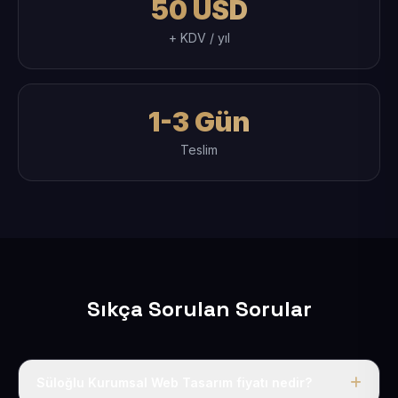
50 USD
+ KDV / yıl
1-3 Gün
Teslim
Sıkça Sorulan Sorular
Süloğlu Kurumsal Web Tasarım fiyatı nedir?