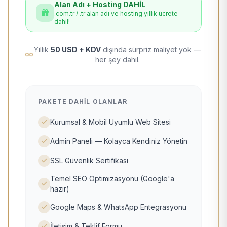
Alan Adı + Hosting DAHİL
.com.tr / .tr alan adı ve hosting yıllık ücrete
dahil!
Yıllık
50 USD + KDV
dışında sürpriz maliyet yok —
her şey dahil.
PAKETE DAHIL OLANLAR
Kurumsal & Mobil Uyumlu Web Sitesi
Admin Paneli — Kolayca Kendiniz Yönetin
SSL Güvenlik Sertifikası
Temel SEO Optimizasyonu (Google'a
hazır)
Google Maps & WhatsApp Entegrasyonu
İletişim & Teklif Formu