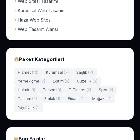
Web Sitesi Tasarımı
Kurumsal Web Tasarım
Hazır Web Sitesi
Web Tasarım Ajansı
Paket Kategorileri
Hizmet
(10)
Kurumsal
(7)
Sağlık
(7)
Yeme-İçme
(7)
Eğitim
(5)
Güzellik
(3)
Hukuk
(3)
Turizm
(3)
E-Ticaret
(2)
Spor
(2)
Tanıtım
(2)
Emlak
(1)
Finans
(1)
Mağaza
(1)
Yayıncılık
(1)
Son Yazılar