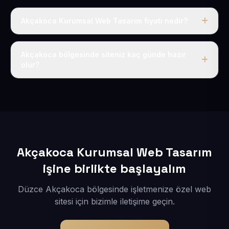
Akçakoca Kurumsal Web Tasarım fiyatı nedir?
Tek fiyat uygulanır: yıllık 50 USD + KDV. Bu bedele alan
adı, hosting, SSL ve temel SEO da dahildir.
Akçakoca bölgesinde siteniz kaç günde hazır
olur?
İçerikleriniz elimize geçtikten sonra siteniz 1-3 iş günü
içerisinde yayına alınır.
Akçakoca Kurumsal Web Tasarım
işine birlikte başlayalım
Düzce Akçakoca bölgesinde işletmenize özel web
sitesi için bizimle iletişime geçin.