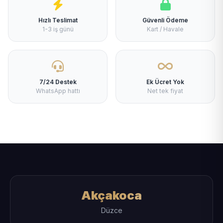
Hızlı Teslimat
Güvenli Ödeme
1-3 iş günü
Kart / Havale
7/24 Destek
Ek Ücret Yok
WhatsApp hattı
Net tek fiyat
Akçakoca
Düzce