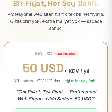
Bir Fiyat, Her Şey Dahil.
Profesyonel web siteniz artık tek bir net fiyatla.
Gizli ücret yok, ekstra maliyet yok — sadece
sonuç.
100 USD
%50 İNDİRİM
50 USD
+ KDV / yıl
Yıllık ödeme (KDV %20 dahil değil)
Her Şey Dahil
"Tek Paket, Tek Fiyat — Profesyonel
Web Siteniz Yılda Sadece 50 USD!"