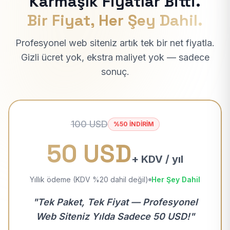
Karmaşık Fiyatlar Bitti.
Bir Fiyat, Her Şey Dahil.
Profesyonel web siteniz artık tek bir net fiyatla.
Gizli ücret yok, ekstra maliyet yok — sadece
sonuç.
100 USD
%50 İNDİRİM
50 USD
+ KDV / yıl
Yıllık ödeme (KDV %20 dahil değil)
Her Şey Dahil
"Tek Paket, Tek Fiyat — Profesyonel
Web Siteniz Yılda Sadece 50 USD!"