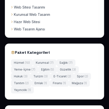
Web Sitesi Tasarımı
Kurumsal Web Tasarım
Hazır Web Sitesi
Web Tasarım Ajansı
Paket Kategorileri
Hizmet
(10)
Kurumsal
(7)
Sağlık
(7)
Yeme-İçme
(7)
Eğitim
(5)
Güzellik
(3)
Hukuk
(3)
Turizm
(3)
E-Ticaret
(2)
Spor
(2)
Tanıtım
(2)
Emlak
(1)
Finans
(1)
Mağaza
(1)
Yayıncılık
(1)