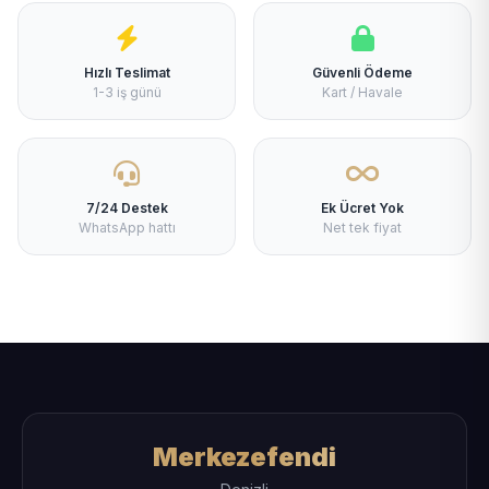
Hızlı Teslimat
Güvenli Ödeme
1-3 iş günü
Kart / Havale
7/24 Destek
Ek Ücret Yok
WhatsApp hattı
Net tek fiyat
Merkezefendi