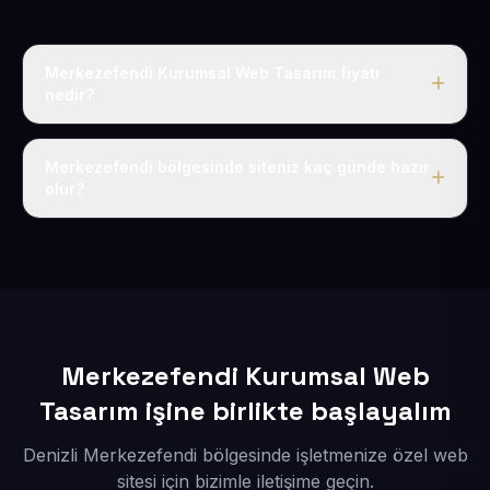
Merkezefendi Kurumsal Web Tasarım fiyatı
nedir?
Tek fiyat uygulanır: yıllık 50 USD + KDV. Bu bedele alan
adı, hosting, SSL ve temel SEO da dahildir.
Merkezefendi bölgesinde siteniz kaç günde hazır
olur?
İçerikleriniz elimize geçtikten sonra siteniz 1-3 iş günü
içerisinde yayına alınır.
Merkezefendi Kurumsal Web
Tasarım işine birlikte başlayalım
Denizli Merkezefendi bölgesinde işletmenize özel web
sitesi için bizimle iletişime geçin.