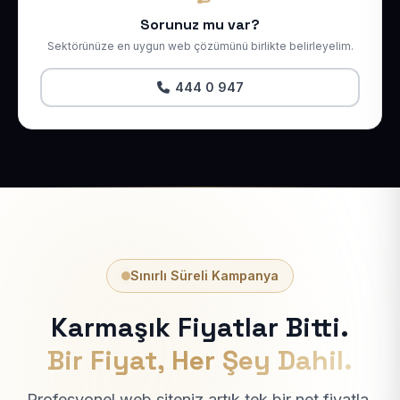
Sorunuz mu var?
Sektörünüze en uygun web çözümünü birlikte belirleyelim.
444 0 947
Sınırlı Süreli Kampanya
Karmaşık Fiyatlar Bitti.
Bir Fiyat, Her Şey Dahil.
Profesyonel web siteniz artık tek bir net fiyatla.