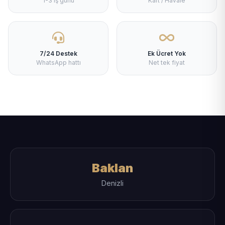
1-3 iş günü
Kart / Havale
7/24 Destek
Ek Ücret Yok
WhatsApp hattı
Net tek fiyat
Baklan
Denizli