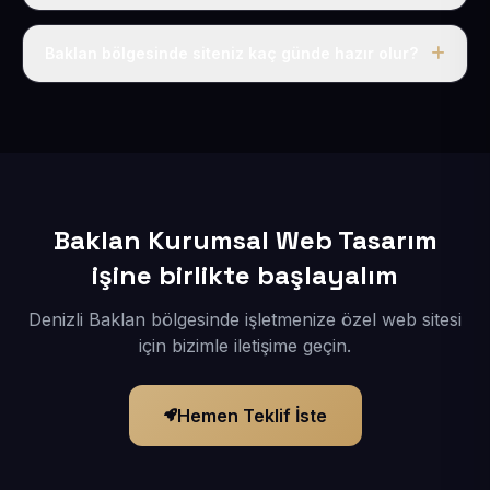
Tek fiyat uygulanır: yıllık 50 USD + KDV. Bu bedele alan
adı, hosting, SSL ve temel SEO da dahildir.
Baklan bölgesinde siteniz kaç günde hazır olur?
İçerikleriniz elimize geçtikten sonra siteniz 1-3 iş günü
içerisinde yayına alınır.
Baklan Kurumsal Web Tasarım
işine birlikte başlayalım
Denizli Baklan bölgesinde işletmenize özel web sitesi
için bizimle iletişime geçin.
Hemen Teklif İste