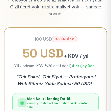
Gizli ücret yok, ekstra maliyet yok — sadece
sonuç.
100 USD
%50 İNDİRİM
50 USD
+ KDV / yıl
Yıllık ödeme (KDV %20 dahil değil)
Her Şey Dahil
"Tek Paket, Tek Fiyat — Profesyonel
Web Siteniz Yılda Sadece 50 USD!"
Alan Adı + Hosting DAHİL
.com.tr / .tr alan adı ve hosting yıllık ücrete
dahil!