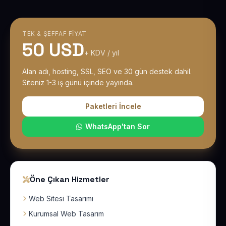
TEK & ŞEFFAF FIYAT
50 USD
+ KDV / yıl
Alan adı, hosting, SSL, SEO ve 30 gün destek dahil.
Siteniz 1-3 iş günü içinde yayında.
Paketleri İncele
WhatsApp'tan Sor
Öne Çıkan Hizmetler
Web Sitesi Tasarımı
Kurumsal Web Tasarım