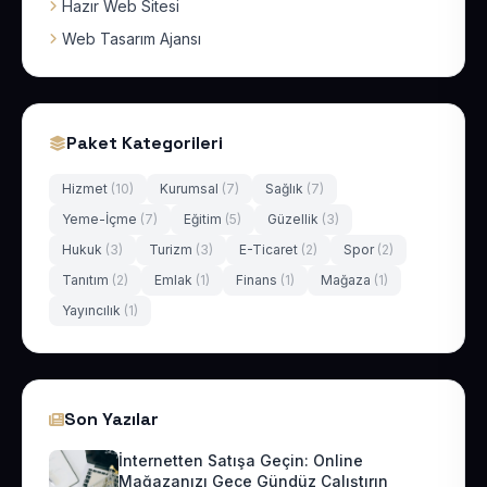
Hazır Web Sitesi
Web Tasarım Ajansı
Paket Kategorileri
Hizmet
(10)
Kurumsal
(7)
Sağlık
(7)
Yeme-İçme
(7)
Eğitim
(5)
Güzellik
(3)
Hukuk
(3)
Turizm
(3)
E-Ticaret
(2)
Spor
(2)
Tanıtım
(2)
Emlak
(1)
Finans
(1)
Mağaza
(1)
Yayıncılık
(1)
Son Yazılar
İnternetten Satışa Geçin: Online
Mağazanızı Gece Gündüz Çalıştırın