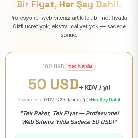
Bir Fiyat, Her Şey Dahil.
Profesyonel web siteniz artık tek bir net fiyatla.
Gizli ücret yok, ekstra maliyet yok — sadece
sonuç.
100 USD
%50 İNDİRİM
50 USD
+ KDV / yıl
Yıllık ödeme (KDV %20 dahil değil)
Her Şey Dahil
"Tek Paket, Tek Fiyat — Profesyonel
Web Siteniz Yılda Sadece 50 USD!"