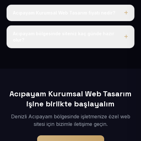
Acıpayam Kurumsal Web Tasarım fiyatı nedir?
Tek fiyat uygulanır: yıllık 50 USD + KDV. Bu bedele alan
adı, hosting, SSL ve temel SEO da dahildir.
Acıpayam bölgesinde siteniz kaç günde hazır
olur?
İçerikleriniz elimize geçtikten sonra siteniz 1-3 iş günü
içerisinde yayına alınır.
Acıpayam Kurumsal Web Tasarım
işine birlikte başlayalım
Denizli Acıpayam bölgesinde işletmenize özel web
sitesi için bizimle iletişime geçin.