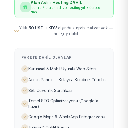
Alan Adı + Hosting DAHİL
.com.tr / .tr alan adı ve hosting yıllık ücrete
dahil!
Yıllık
50 USD + KDV
dışında sürpriz maliyet yok —
her şey dahil.
PAKETE DAHIL OLANLAR
Kurumsal & Mobil Uyumlu Web Sitesi
Admin Paneli — Kolayca Kendiniz Yönetin
SSL Güvenlik Sertifikası
Temel SEO Optimizasyonu (Google'a
hazır)
Google Maps & WhatsApp Entegrasyonu
İletişim & Teklif Formu