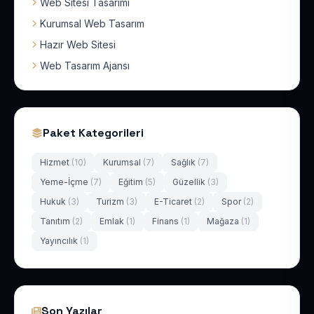
Web Sitesi Tasarımı
Kurumsal Web Tasarım
Hazır Web Sitesi
Web Tasarım Ajansı
Paket Kategorileri
Hizmet
(10)
Kurumsal
(7)
Sağlık
(7)
Yeme-İçme
(7)
Eğitim
(5)
Güzellik
(3)
Hukuk
(3)
Turizm
(3)
E-Ticaret
(2)
Spor
(2)
Tanıtım
(2)
Emlak
(1)
Finans
(1)
Mağaza
(1)
Yayıncılık
(1)
Son Yazılar