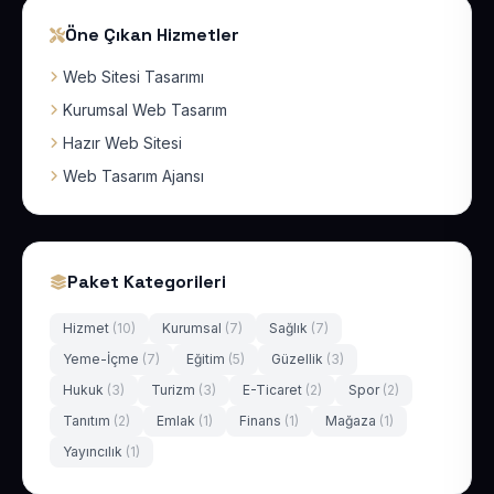
Öne Çıkan Hizmetler
Web Sitesi Tasarımı
Kurumsal Web Tasarım
Hazır Web Sitesi
Web Tasarım Ajansı
Paket Kategorileri
Hizmet
(10)
Kurumsal
(7)
Sağlık
(7)
Yeme-İçme
(7)
Eğitim
(5)
Güzellik
(3)
Hukuk
(3)
Turizm
(3)
E-Ticaret
(2)
Spor
(2)
Tanıtım
(2)
Emlak
(1)
Finans
(1)
Mağaza
(1)
Yayıncılık
(1)