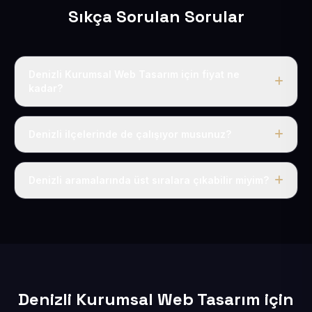
Sıkça Sorulan Sorular
Denizli Kurumsal Web Tasarım için fiyat ne
kadar?
Denizli dahil Türkiye’nin her yerinde geçerli yıllık tek
fiyatımız 50 USD + KDV’dir. Alan adı, hosting, SSL ve
Denizli ilçelerinde de çalışıyor musunuz?
temel SEO bu fiyatın içindedir.
Elbette; Denizli iline bağlı bütün ilçelere uzaktan ve
eksiksiz şekilde hizmet sunuyoruz.
Denizli aramalarında üst sıralara çıkabilir miyim?
Sitenizi Denizli odaklı yerel SEO ve AEO içerikleriyle
kuruyoruz; böylece bölgesel aramalarda daha kolay
bulunur hale gelirsiniz.
Denizli Kurumsal Web Tasarım için