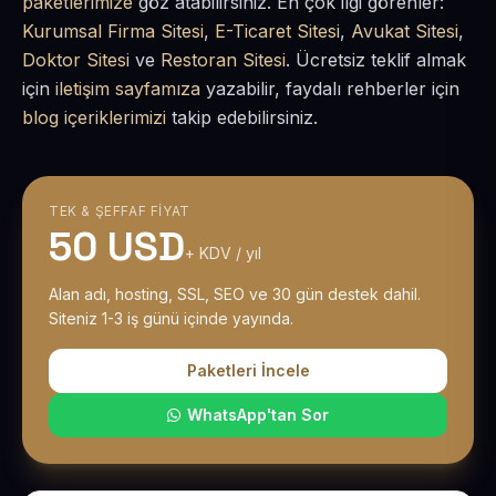
paketlerimize
göz atabilirsiniz. En çok ilgi görenler:
Kurumsal Firma Sitesi
,
E-Ticaret Sitesi
,
Avukat Sitesi
,
Doktor Sitesi
ve
Restoran Sitesi
. Ücretsiz teklif almak
için
iletişim sayfamıza
yazabilir, faydalı rehberler için
blog içeriklerimizi
takip edebilirsiniz.
TEK & ŞEFFAF FIYAT
50 USD
+ KDV / yıl
Alan adı, hosting, SSL, SEO ve 30 gün destek dahil.
Siteniz 1-3 iş günü içinde yayında.
Paketleri İncele
WhatsApp'tan Sor