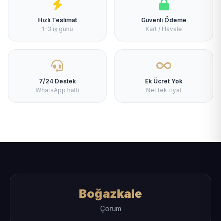
Hızlı Teslimat
Güvenli Ödeme
1-3 iş günü
Kart / Havale
7/24 Destek
Ek Ücret Yok
WhatsApp hattı
Net tek fiyat
Boğazkale
Çorum