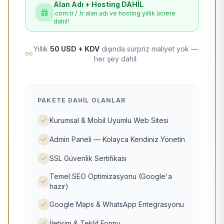
Alan Adı + Hosting DAHİL
.com.tr / .tr alan adı ve hosting yıllık ücrete
dahil!
Yıllık
50 USD + KDV
dışında sürpriz maliyet yok —
her şey dahil.
PAKETE DAHIL OLANLAR
Kurumsal & Mobil Uyumlu Web Sitesi
Admin Paneli — Kolayca Kendiniz Yönetin
SSL Güvenlik Sertifikası
Temel SEO Optimizasyonu (Google'a
hazır)
Google Maps & WhatsApp Entegrasyonu
İletişim & Teklif Formu