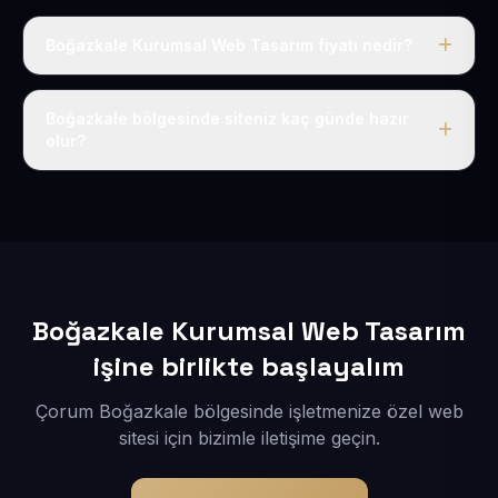
Boğazkale Kurumsal Web Tasarım fiyatı nedir?
Tek fiyat uygulanır: yıllık 50 USD + KDV. Bu bedele alan
adı, hosting, SSL ve temel SEO da dahildir.
Boğazkale bölgesinde siteniz kaç günde hazır
olur?
İçerikleriniz elimize geçtikten sonra siteniz 1-3 iş günü
içerisinde yayına alınır.
Boğazkale Kurumsal Web Tasarım
işine birlikte başlayalım
Çorum Boğazkale bölgesinde işletmenize özel web
sitesi için bizimle iletişime geçin.