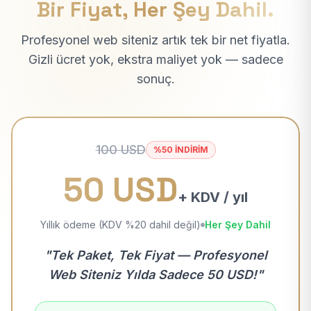
Bir Fiyat, Her Şey Dahil.
Profesyonel web siteniz artık tek bir net fiyatla.
Gizli ücret yok, ekstra maliyet yok — sadece
sonuç.
100 USD
%50 İNDİRİM
50 USD
+ KDV / yıl
Yıllık ödeme (KDV %20 dahil değil)
Her Şey Dahil
"Tek Paket, Tek Fiyat — Profesyonel
Web Siteniz Yılda Sadece 50 USD!"