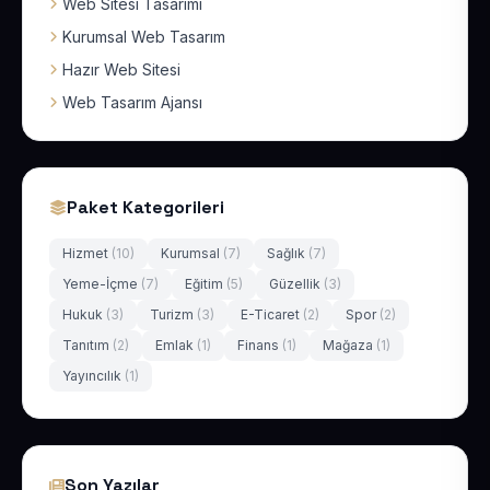
Web Sitesi Tasarımı
Kurumsal Web Tasarım
Hazır Web Sitesi
Web Tasarım Ajansı
Paket Kategorileri
Hizmet
(10)
Kurumsal
(7)
Sağlık
(7)
Yeme-İçme
(7)
Eğitim
(5)
Güzellik
(3)
Hukuk
(3)
Turizm
(3)
E-Ticaret
(2)
Spor
(2)
Tanıtım
(2)
Emlak
(1)
Finans
(1)
Mağaza
(1)
Yayıncılık
(1)
Son Yazılar