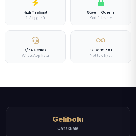
Hızlı Teslimat
Güvenli Ödeme
1-3 iş günü
Kart / Havale
7/24 Destek
Ek Ücret Yok
WhatsApp hattı
Net tek fiyat
Gelibolu
Çanakkale