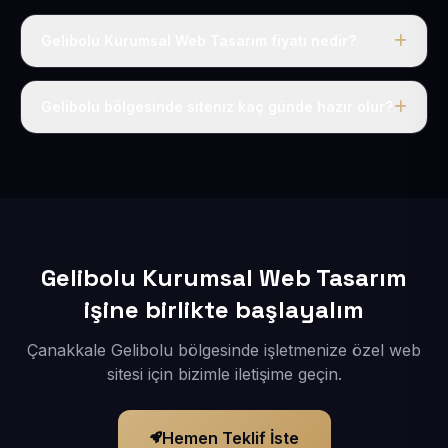
Gelibolu Kurumsal Web Tasarım fiyatı nedir?
Tek fiyat uygulanır: yıllık 50 USD + KDV. Bu bedele alan
adı, hosting, SSL ve temel SEO da dahildir.
Gelibolu bölgesinde siteniz kaç günde hazır olur?
İçerikleriniz elimize geçtikten sonra siteniz 1-3 iş günü
içerisinde yayına alınır.
Gelibolu Kurumsal Web Tasarım
işine birlikte başlayalım
Çanakkale Gelibolu bölgesinde işletmenize özel web
sitesi için bizimle iletişime geçin.
Hemen Teklif İste