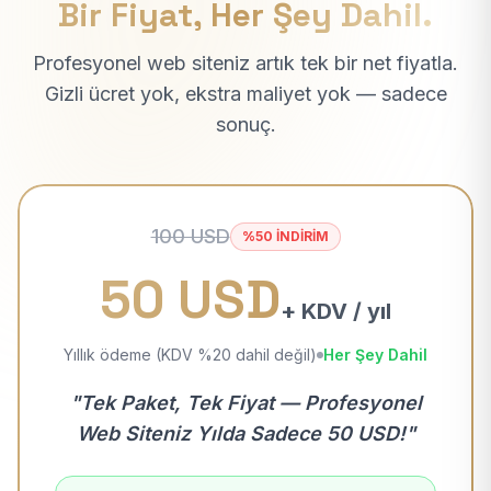
Bir Fiyat, Her Şey Dahil.
Profesyonel web siteniz artık tek bir net fiyatla.
Gizli ücret yok, ekstra maliyet yok — sadece
sonuç.
100 USD
%50 İNDİRİM
50 USD
+ KDV / yıl
Yıllık ödeme (KDV %20 dahil değil)
Her Şey Dahil
"Tek Paket, Tek Fiyat — Profesyonel
Web Siteniz Yılda Sadece 50 USD!"