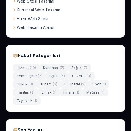
Web Sitesi Tasarımı
Kurumsal Web Tasarım
Hazır Web Sitesi
Web Tasarım Ajansı
Paket Kategorileri
Hizmet
(10)
Kurumsal
(7)
Sağlık
(7)
Yeme-İçme
(7)
Eğitim
(5)
Güzellik
(3)
Hukuk
(3)
Turizm
(3)
E-Ticaret
(2)
Spor
(2)
Tanıtım
(2)
Emlak
(1)
Finans
(1)
Mağaza
(1)
Yayıncılık
(1)
Son Yazılar