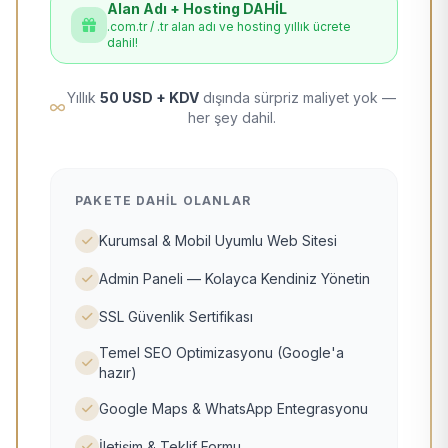
Alan Adı + Hosting DAHİL
.com.tr / .tr alan adı ve hosting yıllık ücrete
dahil!
Yıllık
50 USD + KDV
dışında sürpriz maliyet yok —
her şey dahil.
PAKETE DAHIL OLANLAR
Kurumsal & Mobil Uyumlu Web Sitesi
Admin Paneli — Kolayca Kendiniz Yönetin
SSL Güvenlik Sertifikası
Temel SEO Optimizasyonu (Google'a
hazır)
Google Maps & WhatsApp Entegrasyonu
İletişim & Teklif Formu