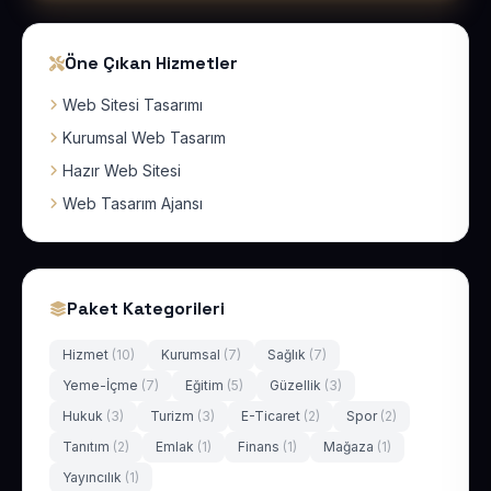
Öne Çıkan Hizmetler
Web Sitesi Tasarımı
Kurumsal Web Tasarım
Hazır Web Sitesi
Web Tasarım Ajansı
Paket Kategorileri
Hizmet
(10)
Kurumsal
(7)
Sağlık
(7)
Yeme-İçme
(7)
Eğitim
(5)
Güzellik
(3)
Hukuk
(3)
Turizm
(3)
E-Ticaret
(2)
Spor
(2)
Tanıtım
(2)
Emlak
(1)
Finans
(1)
Mağaza
(1)
Yayıncılık
(1)