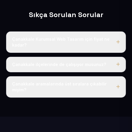
Sıkça Sorulan Sorular
Çanakkale Kurumsal Web Tasarım için fiyat ne
kadar?
Çanakkale dahil Türkiye’nin her yerinde geçerli yıllık
tek fiyatımız 50 USD + KDV’dir. Alan adı, hosting, SSL ve
Çanakkale ilçelerinde de çalışıyor musunuz?
temel SEO bu fiyatın içindedir.
Elbette; Çanakkale iline bağlı bütün ilçelere uzaktan ve
eksiksiz şekilde hizmet sunuyoruz.
Çanakkale aramalarında üst sıralara çıkabilir
miyim?
Sitenizi Çanakkale odaklı yerel SEO ve AEO
içerikleriyle kuruyoruz; böylece bölgesel aramalarda
daha kolay bulunur hale gelirsiniz.