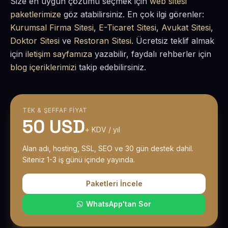
Size en uygun çözümü seçmek için
web sitesi
paketlerimize
göz atabilirsiniz. En çok ilgi görenler:
Kurumsal Firma Sitesi
,
E-Ticaret Sitesi
,
Avukat Sitesi
,
Doktor Sitesi
ve
Restoran Sitesi
. Ücretsiz teklif almak
için
iletişim sayfamıza
yazabilir, faydalı rehberler için
blog içeriklerimizi
takip edebilirsiniz.
TEK & ŞEFFAF FIYAT
50 USD
+ KDV / yıl
Alan adı, hosting, SSL, SEO ve 30 gün destek dahil.
Siteniz 1-3 iş günü içinde yayında.
Paketleri İncele
WhatsApp'tan Sor