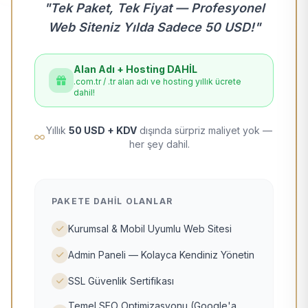
"Tek Paket, Tek Fiyat — Profesyonel
Web Siteniz Yılda Sadece 50 USD!"
Alan Adı + Hosting DAHİL
.com.tr / .tr alan adı ve hosting yıllık ücrete
dahil!
Yıllık
50 USD + KDV
dışında sürpriz maliyet yok —
her şey dahil.
PAKETE DAHIL OLANLAR
Kurumsal & Mobil Uyumlu Web Sitesi
Admin Paneli — Kolayca Kendiniz Yönetin
SSL Güvenlik Sertifikası
Temel SEO Optimizasyonu (Google'a