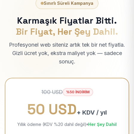
Sınırlı Süreli Kampanya
Karmaşık Fiyatlar Bitti.
Bir Fiyat, Her Şey Dahil.
Profesyonel web siteniz artık tek bir net fiyatla.
Gizli ücret yok, ekstra maliyet yok — sadece
sonuç.
100 USD
%50 İNDİRİM
50 USD
+ KDV / yıl
Yıllık ödeme (KDV %20 dahil değil)
Her Şey Dahil