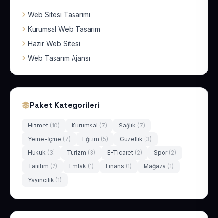
Web Sitesi Tasarımı
Kurumsal Web Tasarım
Hazır Web Sitesi
Web Tasarım Ajansı
Paket Kategorileri
Hizmet
(10)
Kurumsal
(7)
Sağlık
(7)
Yeme-İçme
(7)
Eğitim
(5)
Güzellik
(3)
Hukuk
(3)
Turizm
(3)
E-Ticaret
(2)
Spor
(2)
Tanıtım
(2)
Emlak
(1)
Finans
(1)
Mağaza
(1)
Yayıncılık
(1)