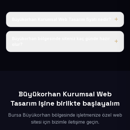
Büyükorhan Kurumsal Web Tasarım fiyatı nedir?
Tek fiyat uygulanır: yıllık 50 USD + KDV. Bu bedele alan
adı, hosting, SSL ve temel SEO da dahildir.
Büyükorhan bölgesinde siteniz kaç günde hazır
olur?
İçerikleriniz elimize geçtikten sonra siteniz 1-3 iş günü
içerisinde yayına alınır.
Büyükorhan Kurumsal Web
Tasarım işine birlikte başlayalım
Bursa Büyükorhan bölgesinde işletmenize özel web
sitesi için bizimle iletişime geçin.