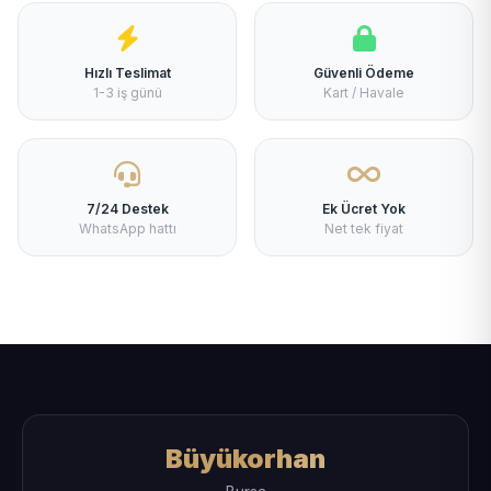
Hızlı Teslimat
Güvenli Ödeme
1-3 iş günü
Kart / Havale
7/24 Destek
Ek Ücret Yok
WhatsApp hattı
Net tek fiyat
Büyükorhan