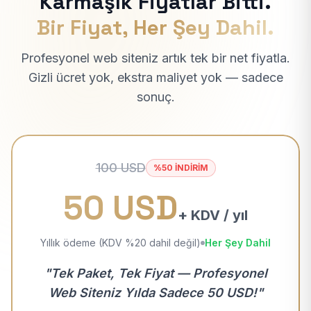
Karmaşık Fiyatlar Bitti.
Bir Fiyat, Her Şey Dahil.
Profesyonel web siteniz artık tek bir net fiyatla.
Gizli ücret yok, ekstra maliyet yok — sadece
sonuç.
100 USD
%50 İNDİRİM
50 USD
+ KDV / yıl
Yıllık ödeme (KDV %20 dahil değil)
Her Şey Dahil
"Tek Paket, Tek Fiyat — Profesyonel
Web Siteniz Yılda Sadece 50 USD!"