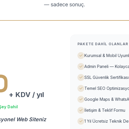
— sadece sonuç.
PAKETE DAHIL OLANLAR
Kurumsal & Mobil Uyuml
Admin Paneli — Kolayca
D
SSL Güvenlik Sertifikası
Temel SEO Optimizasyo
+ KDV / yıl
Google Maps & WhatsA
Şey Dahil
İletişim & Teklif Formu
syonel Web Siteniz
1 Yıl Ücretsiz Teknik D