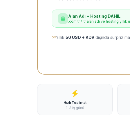
Alan Adı + Hosting DAHİL
.com.tr / .tr alan adı ve hosting yıllık 
Yıllık
50 USD + KDV
dışında sürpriz ma
Hızlı Teslimat
1-3 iş günü