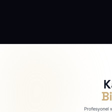
K
Bi
Profesyonel we