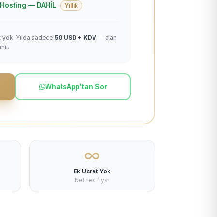
 + Hosting — DAHİL
Yıllık
et yok. Yılda sadece
50 USD + KDV
— alan
hil.
WhatsApp'tan Sor
Ek Ücret Yok
Net tek fiyat