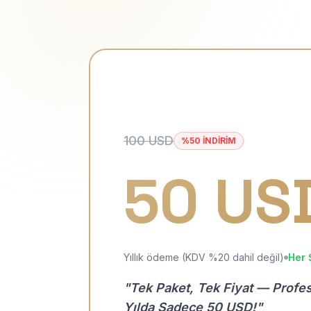
100 USD
%50 İNDİRİM
50 US
Yıllık ödeme (KDV %20 dahil değil)
Her 
"Tek Paket, Tek Fiyat — Profe
Yılda Sadece 50 USD!"