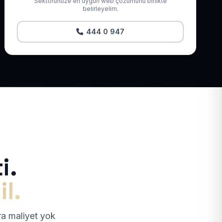
Sektörünüze en uygun web çözümünü birlikte
belirleyelim.
444 0 947
i.
il.
tra maliyet yok