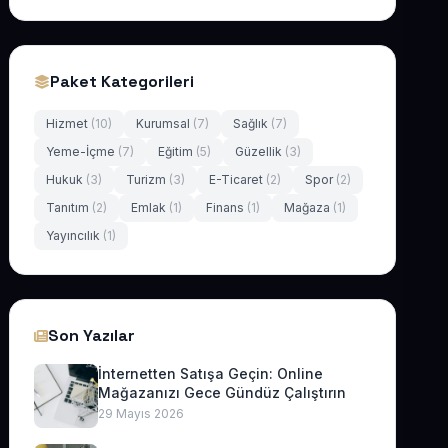
Paket Kategorileri
Hizmet
(10)
Kurumsal
(7)
Sağlık
(7)
Yeme-İçme
(7)
Eğitim
(5)
Güzellik
(3)
Hukuk
(3)
Turizm
(3)
E-Ticaret
(2)
Spor
(2)
Tanıtım
(2)
Emlak
(1)
Finans
(1)
Mağaza
(1)
Yayıncılık
(1)
Son Yazılar
İnternetten Satışa Geçin: Online
Mağazanızı Gece Gündüz Çalıştırın
29 Mayıs 2026