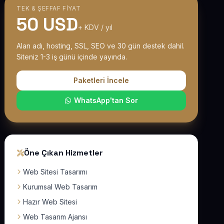
TEK & ŞEFFAF FIYAT
50 USD
+ KDV / yıl
Alan adı, hosting, SSL, SEO ve 30 gün destek dahil.
Siteniz 1-3 iş günü içinde yayında.
Paketleri İncele
WhatsApp'tan Sor
Öne Çıkan Hizmetler
Web Sitesi Tasarımı
Kurumsal Web Tasarım
Hazır Web Sitesi
Web Tasarım Ajansı