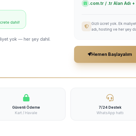
.com.tr / .tr Alan Adı
ücrete dahil!
Gizli ücret yok. Ek maliy
adı, hosting ve her şey da
liyet yok — her şey dahil.
Hemen Başlayalım
Güvenli Ödeme
7/24 Destek
Kart / Havale
WhatsApp hattı