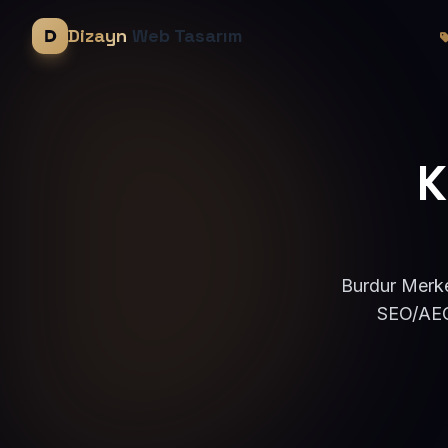
Dizayn
Web Tasarım
K
Burdur Merke
SEO/AEO 