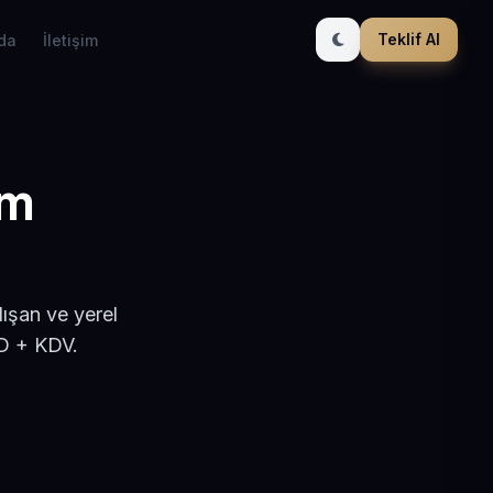
Teklif Al
da
İletişim
ım
ışan ve yerel
SD + KDV.