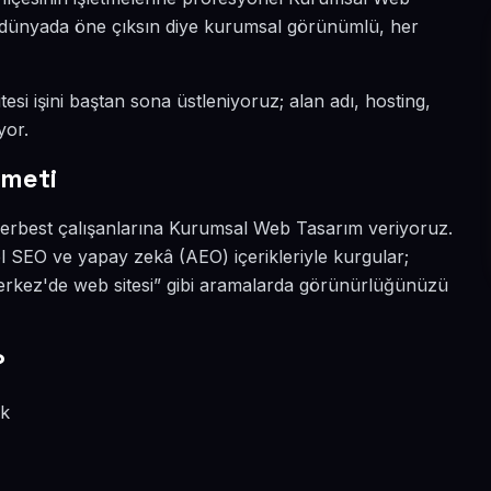
al dünyada öne çıksın diye kurumsal görünümlü, her
esi işini baştan sona üstleniyoruz; alan adı, hosting,
yor.
zmeti
serbest çalışanlarına Kurumsal Web Tasarım veriyoruz.
l SEO ve yapay zekâ (AEO) içerikleriyle kurgular;
kez'de web sitesi” gibi aramalarda görünürlüğünüzü
?
ik