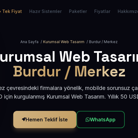
Tek Fiyat
Hazır Sistemler
Paketler
Fiyatlar
Hakkımız
Ana Sayfa
/
Kurumsal Web Tasarım
/
Burdur / Merkez
urumsal Web Tasar
Burdur / Merkez
z çevresindeki firmalara yönelik, mobilde sorunsuz çal
için kurgulanmış Kurumsal Web Tasarım. Yıllık 50 U
Hemen Teklif İste
WhatsApp