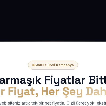
Sınırlı Süreli Kampanya
armaşık Fiyatlar Bitt
r Fiyat, Her Şey Dah
b siteniz artık tek bir net fiyatla. Gizli ücret yok, eks