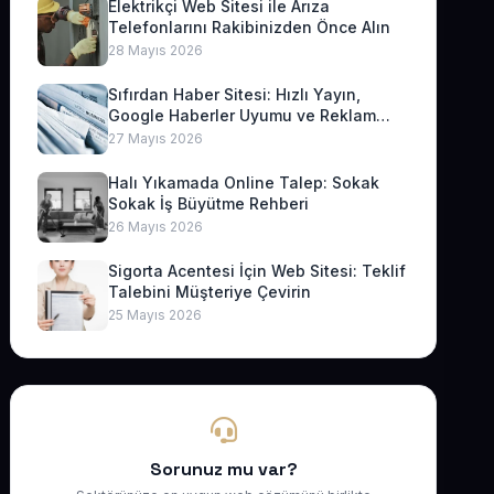
Elektrikçi Web Sitesi ile Arıza
Telefonlarını Rakibinizden Önce Alın
28 Mayıs 2026
Sıfırdan Haber Sitesi: Hızlı Yayın,
Google Haberler Uyumu ve Reklam
Geliri
27 Mayıs 2026
Halı Yıkamada Online Talep: Sokak
Sokak İş Büyütme Rehberi
26 Mayıs 2026
Sigorta Acentesi İçin Web Sitesi: Teklif
Talebini Müşteriye Çevirin
25 Mayıs 2026
Sorunuz mu var?