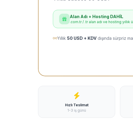
Alan Adı + Hosting DAHİL
.com.tr / .tr alan adı ve hosting yıllık 
Yıllık
50 USD + KDV
dışında sürpriz ma
Hızlı Teslimat
1-3 iş günü