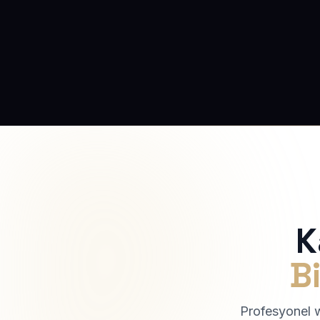
K
Bi
Profesyonel we