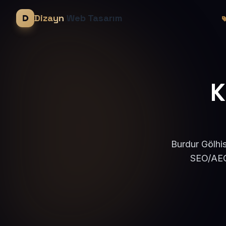
Dizayn
Web Tasarım
K
Burdur Gölhis
SEO/AEO 