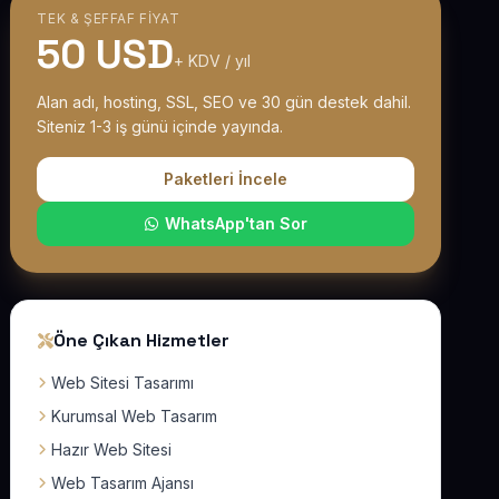
TEK & ŞEFFAF FIYAT
50 USD
+ KDV / yıl
Alan adı, hosting, SSL, SEO ve 30 gün destek dahil.
Siteniz 1-3 iş günü içinde yayında.
Paketleri İncele
WhatsApp'tan Sor
Öne Çıkan Hizmetler
Web Sitesi Tasarımı
Kurumsal Web Tasarım
Hazır Web Sitesi
Web Tasarım Ajansı