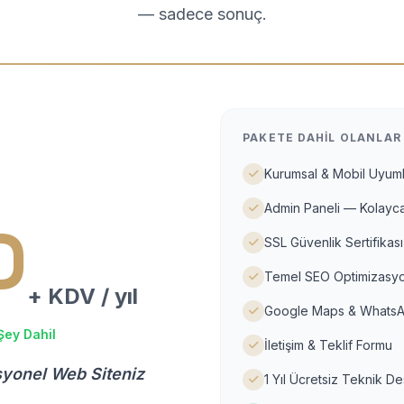
— sadece sonuç.
PAKETE DAHIL OLANLAR
Kurumsal & Mobil Uyuml
Admin Paneli — Kolayca
D
SSL Güvenlik Sertifikası
Temel SEO Optimizasyo
+ KDV / yıl
Google Maps & WhatsA
Şey Dahil
İletişim & Teklif Formu
syonel Web Siteniz
1 Yıl Ücretsiz Teknik D