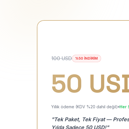
100 USD
%50 İNDİRİM
50 US
Yıllık ödeme (KDV %20 dahil değil)
Her 
"Tek Paket, Tek Fiyat — Profe
Yılda Sadece 50 USD!"