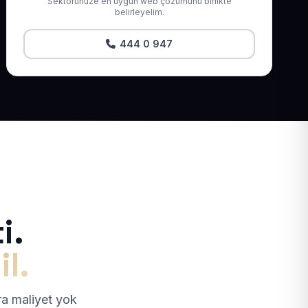
Sektörünüze en uygun web çözümünü birlikte
belirleyelim.
444 0 947
i.
il.
tra maliyet yok