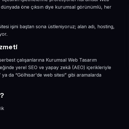
tal dünyada öne çıksın diye kurumsal görünümlü, her
tesi işini baştan sona üstleniyoruz; alan adı, hosting,
yor.
zmeti
e serbest çalışanlarına Kurumsal Web Tasarım
çeğinde yerel SEO ve yapay zekâ (AEO) içerikleriyle
ya da “Gölhisar'de web sitesi” gibi aramalarda
r?
ik