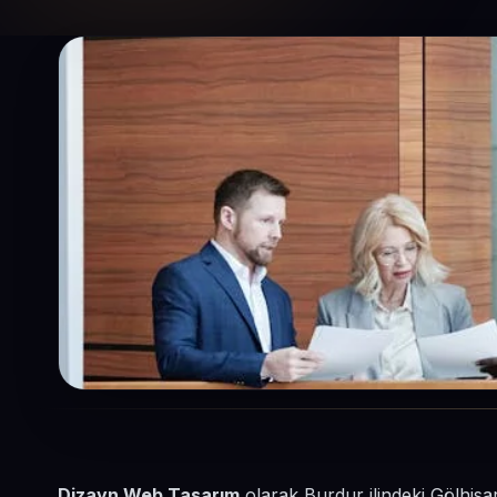
Dizayn Web Tasarım
olarak Burdur ilindeki Gölhisa