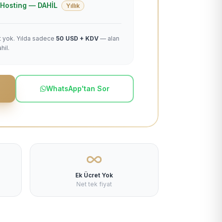
 + Hosting — DAHİL
Yıllık
et yok. Yılda sadece
50 USD + KDV
— alan
hil.
WhatsApp'tan Sor
Ek Ücret Yok
Net tek fiyat