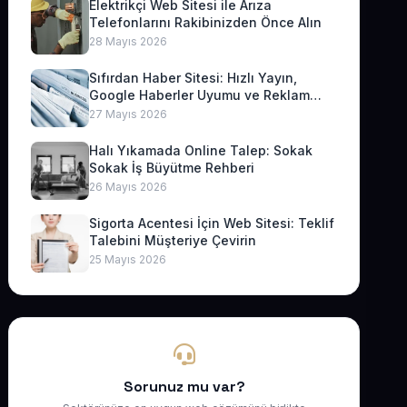
Elektrikçi Web Sitesi ile Arıza
Telefonlarını Rakibinizden Önce Alın
28 Mayıs 2026
Sıfırdan Haber Sitesi: Hızlı Yayın,
Google Haberler Uyumu ve Reklam
Geliri
27 Mayıs 2026
Halı Yıkamada Online Talep: Sokak
Sokak İş Büyütme Rehberi
26 Mayıs 2026
Sigorta Acentesi İçin Web Sitesi: Teklif
Talebini Müşteriye Çevirin
25 Mayıs 2026
Sorunuz mu var?