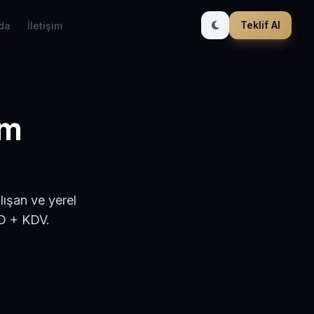
Teklif Al
da
İletişim
ım
lışan ve yerel
SD + KDV.