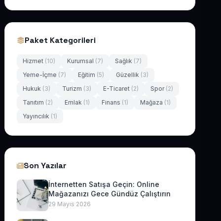
Paket Kategorileri
Hizmet
(10)
Kurumsal
(7)
Sağlık
(7)
Yeme-İçme
(7)
Eğitim
(5)
Güzellik
(3)
Hukuk
(3)
Turizm
(3)
E-Ticaret
(2)
Spor
(2)
Tanıtım
(2)
Emlak
(1)
Finans
(1)
Mağaza
(1)
Yayıncılık
(1)
Son Yazılar
İnternetten Satışa Geçin: Online
Mağazanızı Gece Gündüz Çalıştırın
29 Mayıs 2026