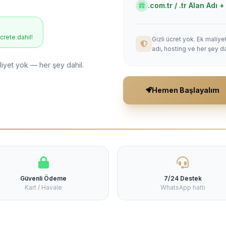
.com.tr / .tr Alan Adı
ücrete dahil!
Gizli ücret yok. Ek maliy
adı, hosting ve her şey da
liyet yok — her şey dahil.
Hemen Başlayalım
Güvenli Ödeme
7/24 Destek
Kart / Havale
WhatsApp hattı