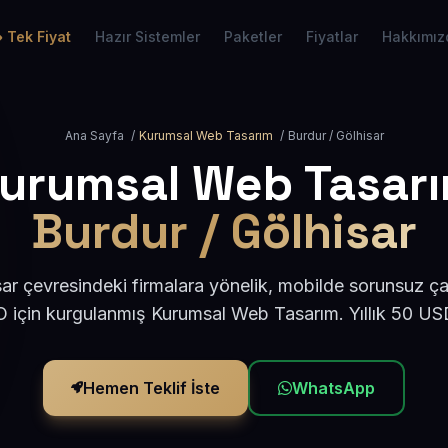
Tek Fiyat
Hazır Sistemler
Paketler
Fiyatlar
Hakkımız
Ana Sayfa
/
Kurumsal Web Tasarım
/
Burdur / Gölhisar
urumsal Web Tasar
Burdur / Gölhisar
ar çevresindeki firmalara yönelik, mobilde sorunsuz ça
için kurgulanmış Kurumsal Web Tasarım. Yıllık 50 U
Hemen Teklif İste
WhatsApp