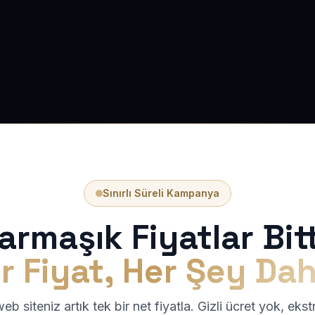
Sınırlı Süreli Kampanya
armaşık Fiyatlar Bitt
r Fiyat, Her Şey Dah
b siteniz artık tek bir net fiyatla. Gizli ücret yok, eks