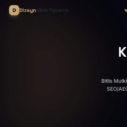
Dizayn
Web Tasarım
K
Bitlis Mutk
SEO/AEO 