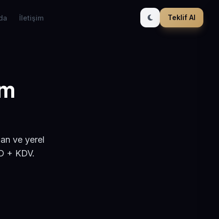
Teklif Al
da
İletişim
ım
şan ve yerel
SD + KDV.