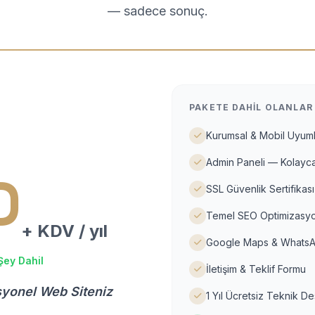
— sadece sonuç.
PAKETE DAHIL OLANLAR
Kurumsal & Mobil Uyuml
Admin Paneli — Kolayca
D
SSL Güvenlik Sertifikası
Temel SEO Optimizasyo
+ KDV / yıl
Google Maps & WhatsA
Şey Dahil
İletişim & Teklif Formu
syonel Web Siteniz
1 Yıl Ücretsiz Teknik D