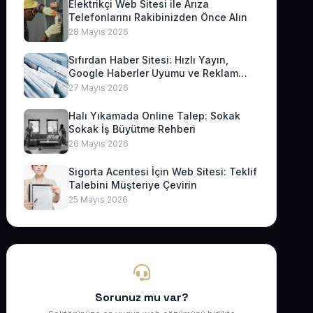
Elektrikçi Web Sitesi ile Arıza
Telefonlarını Rakibinizden Önce Alın
28 Mayıs 2026
Sıfırdan Haber Sitesi: Hızlı Yayın,
Google Haberler Uyumu ve Reklam
Geliri
27 Mayıs 2026
Halı Yıkamada Online Talep: Sokak
Sokak İş Büyütme Rehberi
26 Mayıs 2026
Sigorta Acentesi İçin Web Sitesi: Teklif
Talebini Müşteriye Çevirin
25 Mayıs 2026
Sorunuz mu var?