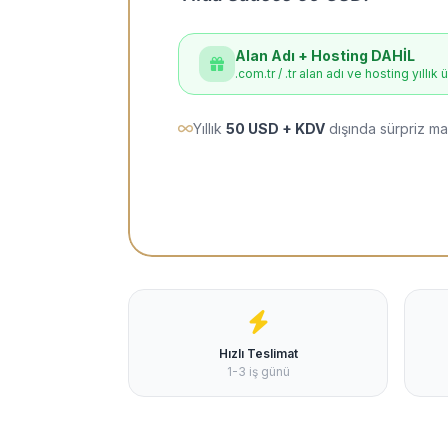
Alan Adı + Hosting DAHİL
.com.tr / .tr alan adı ve hosting yıllık 
Yıllık
50 USD + KDV
dışında sürpriz ma
Hızlı Teslimat
1-3 iş günü