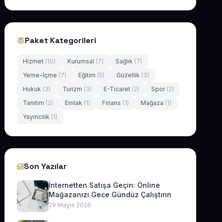
Paket Kategorileri
Hizmet
(10)
Kurumsal
(7)
Sağlık
(7)
Yeme-İçme
(7)
Eğitim
(5)
Güzellik
(3)
Hukuk
(3)
Turizm
(3)
E-Ticaret
(2)
Spor
(2)
Tanıtım
(2)
Emlak
(1)
Finans
(1)
Mağaza
(1)
Yayıncılık
(1)
Son Yazılar
İnternetten Satışa Geçin: Online
Mağazanızı Gece Gündüz Çalıştırın
29 Mayıs 2026