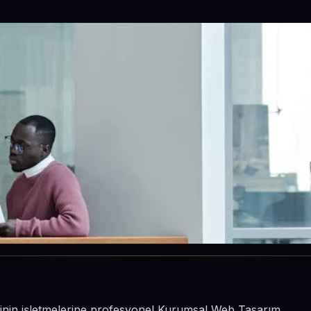
çesinin işletmelerine profesyonel Kurumsal Web Tasarım