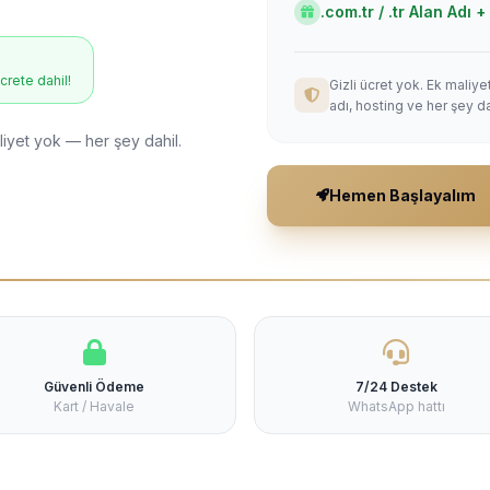
.com.tr / .tr Alan Adı
ücrete dahil!
Gizli ücret yok. Ek maliy
adı, hosting ve her şey da
liyet yok — her şey dahil.
Hemen Başlayalım
Güvenli Ödeme
7/24 Destek
Kart / Havale
WhatsApp hattı