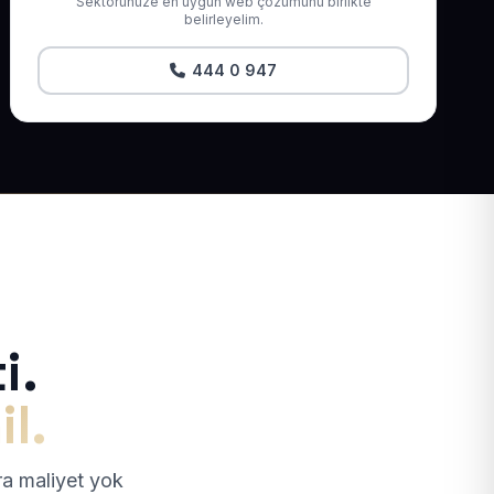
Sektörünüze en uygun web çözümünü birlikte
belirleyelim.
444 0 947
i.
il.
tra maliyet yok