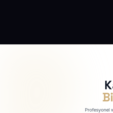
K
Bi
Profesyonel we