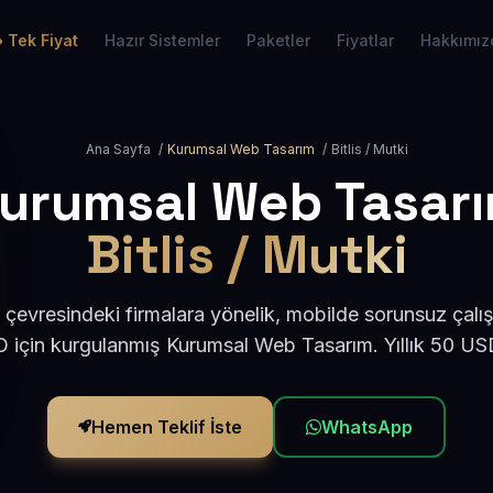
Tek Fiyat
Hazır Sistemler
Paketler
Fiyatlar
Hakkımız
Ana Sayfa
/
Kurumsal Web Tasarım
/
Bitlis / Mutki
urumsal Web Tasar
Bitlis / Mutki
i çevresindeki firmalara yönelik, mobilde sorunsuz çalı
için kurgulanmış Kurumsal Web Tasarım. Yıllık 50 U
Hemen Teklif İste
WhatsApp