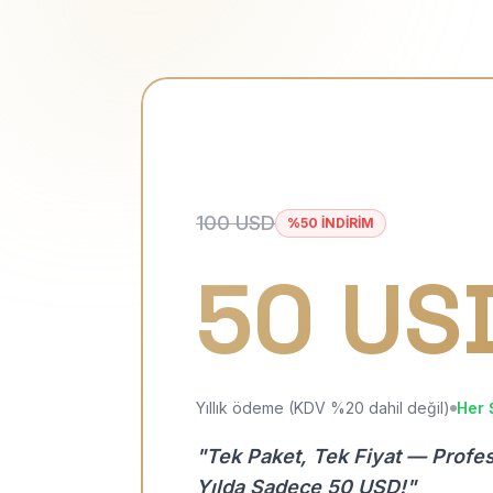
100 USD
%50 İNDİRİM
50 US
Yıllık ödeme (KDV %20 dahil değil)
Her 
"Tek Paket, Tek Fiyat — Profe
Yılda Sadece 50 USD!"