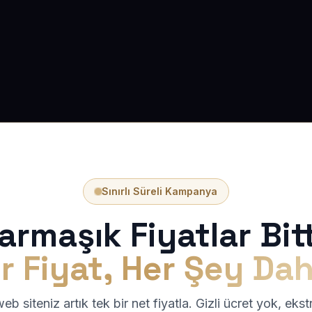
Sınırlı Süreli Kampanya
armaşık Fiyatlar Bitt
r Fiyat, Her Şey Dah
b siteniz artık tek bir net fiyatla. Gizli ücret yok, eks