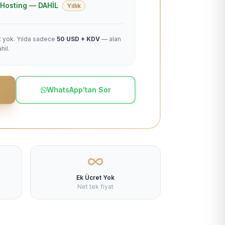
 + Hosting — DAHİL
Yıllık
et yok. Yılda sadece
50 USD + KDV
— alan
hil.
WhatsApp'tan Sor
Ek Ücret Yok
Net tek fiyat