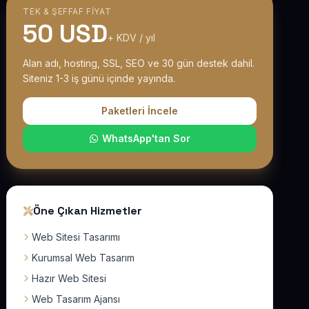
TEK & ŞEFFAF FIYAT
50 USD
+ KDV / yıl
Alan adı, hosting, SSL, SEO ve 30 gün destek dahil.
Siteniz 1-3 iş günü içinde yayında.
Paketleri İncele
WhatsApp'tan Sor
Öne Çıkan Hizmetler
Web Sitesi Tasarımı
Kurumsal Web Tasarım
Hazır Web Sitesi
Web Tasarım Ajansı