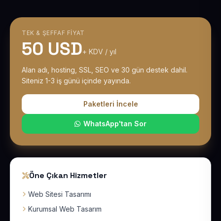
TEK & ŞEFFAF FIYAT
50 USD
+ KDV / yıl
Alan adı, hosting, SSL, SEO ve 30 gün destek dahil.
Siteniz 1-3 iş günü içinde yayında.
Paketleri İncele
WhatsApp'tan Sor
Öne Çıkan Hizmetler
Web Sitesi Tasarımı
Kurumsal Web Tasarım