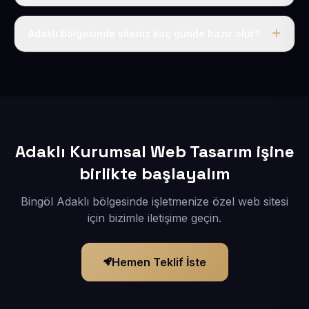
Tek fiyat uygulanır: yıllık 50 USD + KDV. Bu bedele alan
adı, hosting, SSL ve temel SEO da dahildir.
Adaklı bölgesinde siteniz kaç günde hazır olur?
İçerikleriniz elimize geçtikten sonra siteniz 1-3 iş günü
içerisinde yayına alınır.
Adaklı Kurumsal Web Tasarım işine
birlikte başlayalım
Bingöl Adaklı bölgesinde işletmenize özel web sitesi
için bizimle iletişime geçin.
Hemen Teklif İste