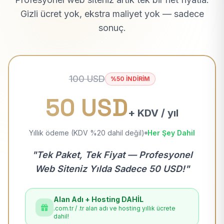
Gizli ücret yok, ekstra maliyet yok — sadece
sonuç.
100 USD
%50 İNDİRİM
50 USD
+ KDV / yıl
Yıllık ödeme (KDV %20 dahil değil)
Her Şey Dahil
"Tek Paket, Tek Fiyat — Profesyonel
Web Siteniz Yılda Sadece 50 USD!"
Alan Adı + Hosting DAHİL
.com.tr / .tr alan adı ve hosting yıllık ücrete
dahil!