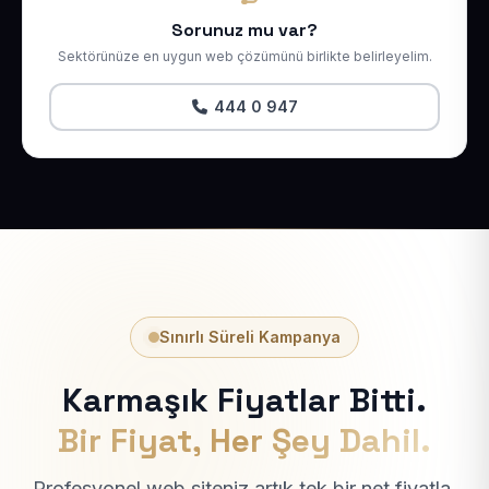
Sorunuz mu var?
Sektörünüze en uygun web çözümünü birlikte belirleyelim.
444 0 947
Sınırlı Süreli Kampanya
Karmaşık Fiyatlar Bitti.
Bir Fiyat, Her Şey Dahil.
Profesyonel web siteniz artık tek bir net fiyatla.