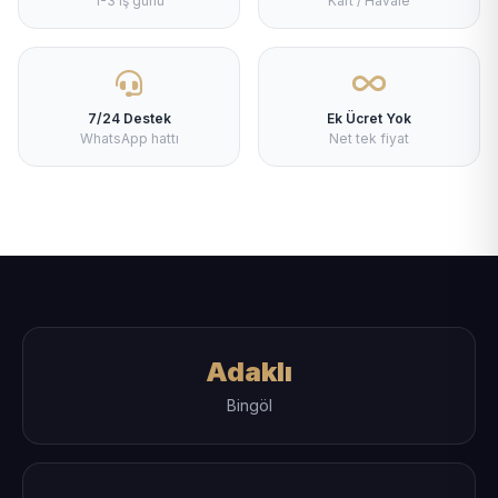
1-3 iş günü
Kart / Havale
7/24 Destek
Ek Ücret Yok
WhatsApp hattı
Net tek fiyat
Adaklı
Bingöl