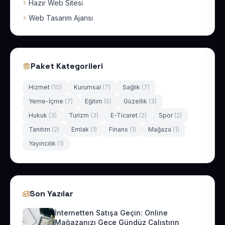
Hazır Web Sitesi
Web Tasarım Ajansı
Paket Kategorileri
Hizmet
(10)
Kurumsal
(7)
Sağlık
(7)
Yeme-İçme
(7)
Eğitim
(5)
Güzellik
(3)
Hukuk
(3)
Turizm
(3)
E-Ticaret
(2)
Spor
(2)
Tanıtım
(2)
Emlak
(1)
Finans
(1)
Mağaza
(1)
Yayıncılık
(1)
Son Yazılar
İnternetten Satışa Geçin: Online
Mağazanızı Gece Gündüz Çalıştırın