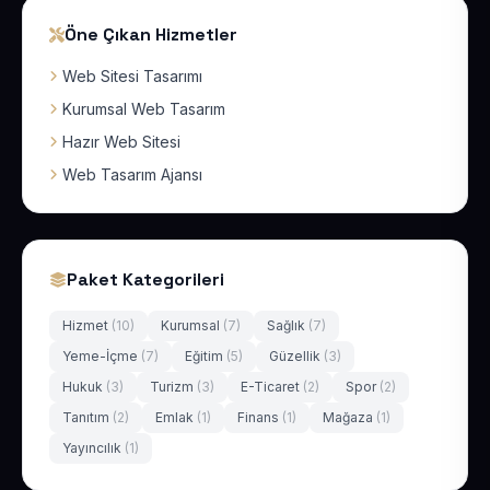
Öne Çıkan Hizmetler
Web Sitesi Tasarımı
Kurumsal Web Tasarım
Hazır Web Sitesi
Web Tasarım Ajansı
Paket Kategorileri
Hizmet
(10)
Kurumsal
(7)
Sağlık
(7)
Yeme-İçme
(7)
Eğitim
(5)
Güzellik
(3)
Hukuk
(3)
Turizm
(3)
E-Ticaret
(2)
Spor
(2)
Tanıtım
(2)
Emlak
(1)
Finans
(1)
Mağaza
(1)
Yayıncılık
(1)