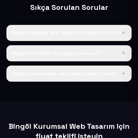
Sıkça Sorulan Sorular
Bingöl Kurumsal Web Tasarım için fiyat ne kadar?
Bingöl dahil Türkiye’nin her yerinde geçerli yıllık tek
fiyatımız 50 USD + KDV’dir. Alan adı, hosting, SSL ve
Bingöl ilçelerinde de çalışıyor musunuz?
temel SEO bu fiyatın içindedir.
Elbette; Bingöl iline bağlı bütün ilçelere uzaktan ve
eksiksiz şekilde hizmet sunuyoruz.
Bingöl aramalarında üst sıralara çıkabilir miyim?
Sitenizi Bingöl odaklı yerel SEO ve AEO içerikleriyle
kuruyoruz; böylece bölgesel aramalarda daha kolay
bulunur hale gelirsiniz.
Bingöl Kurumsal Web Tasarım için
fiyat teklifi isteyin