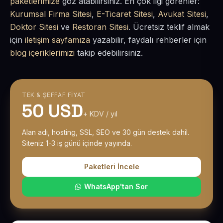
paketlerimize
göz atabilirsiniz. En çok ilgi görenler:
Kurumsal Firma Sitesi
,
E-Ticaret Sitesi
,
Avukat Sitesi
,
Doktor Sitesi
ve
Restoran Sitesi
. Ücretsiz teklif almak
için
iletişim sayfamıza
yazabilir, faydalı rehberler için
blog içeriklerimizi
takip edebilirsiniz.
TEK & ŞEFFAF FIYAT
50 USD
+ KDV / yıl
Alan adı, hosting, SSL, SEO ve 30 gün destek dahil.
Siteniz 1-3 iş günü içinde yayında.
Paketleri İncele
WhatsApp'tan Sor