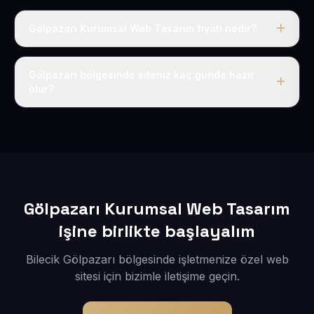
Gölpazarı Kurumsal Web Tasarım fiyatı nedir?
Tek fiyat uygulanır: yıllık 50 USD + KDV. Bu bedele alan
adı, hosting, SSL ve temel SEO da dahildir.
Gölpazarı bölgesinde siteniz kaç günde hazır
olur?
İçerikleriniz elimize geçtikten sonra siteniz 1-3 iş günü
içerisinde yayına alınır.
Gölpazarı Kurumsal Web Tasarım
işine birlikte başlayalım
Bilecik Gölpazarı bölgesinde işletmenize özel web
sitesi için bizimle iletişime geçin.