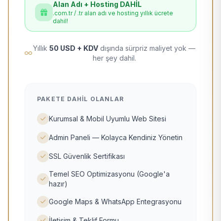
Alan Adı + Hosting DAHİL
.com.tr / .tr alan adı ve hosting yıllık ücrete
dahil!
Yıllık
50 USD + KDV
dışında sürpriz maliyet yok —
her şey dahil.
PAKETE DAHIL OLANLAR
Kurumsal & Mobil Uyumlu Web Sitesi
Admin Paneli — Kolayca Kendiniz Yönetin
SSL Güvenlik Sertifikası
Temel SEO Optimizasyonu (Google'a
hazır)
Google Maps & WhatsApp Entegrasyonu
İletişim & Teklif Formu