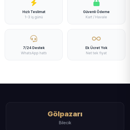
Hızlı Teslimat
Güvenli Ödeme
1-3 iş günü
Kart / Havale
7/24 Destek
Ek Ücret Yok
WhatsApp hattı
Net tek fiyat
Gölpazarı
Bilecik