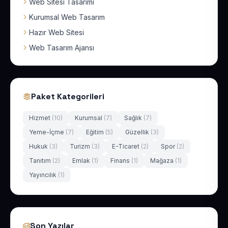
Web Sitesi Tasarımı
Kurumsal Web Tasarım
Hazır Web Sitesi
Web Tasarım Ajansı
Paket Kategorileri
Hizmet
(10)
Kurumsal
(7)
Sağlık
(7)
Yeme-İçme
(7)
Eğitim
(5)
Güzellik
(3)
Hukuk
(3)
Turizm
(3)
E-Ticaret
(2)
Spor
(2)
Tanıtım
(2)
Emlak
(1)
Finans
(1)
Mağaza
(1)
Yayıncılık
(1)
Son Yazılar