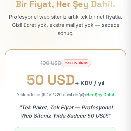
Bir Fiyat, Her Şey Dahil.
Profesyonel web siteniz artık tek bir net fiyatla.
Gizli ücret yok, ekstra maliyet yok — sadece
sonuç.
100 USD
%50 İNDİRİM
50 USD
+ KDV / yıl
Yıllık ödeme (KDV %20 dahil değil)
Her Şey Dahil
"Tek Paket, Tek Fiyat — Profesyonel
Web Siteniz Yılda Sadece 50 USD!"