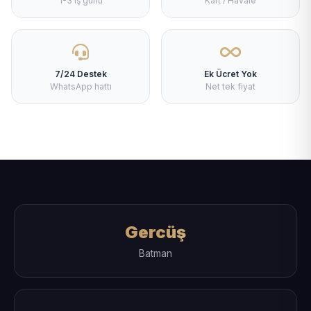
1-3 iş günü
Kart / Havale
7/24 Destek
Ek Ücret Yok
WhatsApp hattı
Net tek fiyat
Gercüş
Batman