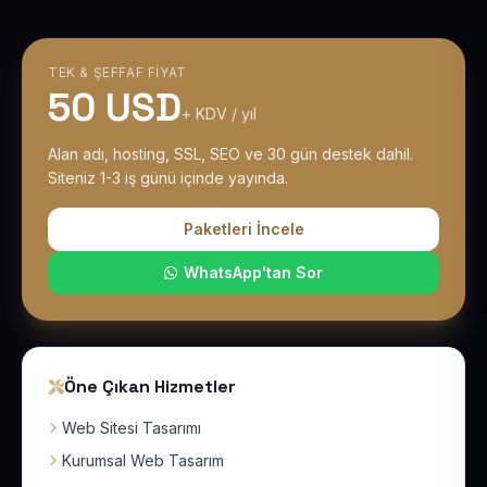
TEK & ŞEFFAF FIYAT
50 USD
+ KDV / yıl
Alan adı, hosting, SSL, SEO ve 30 gün destek dahil.
Siteniz 1-3 iş günü içinde yayında.
Paketleri İncele
WhatsApp'tan Sor
Öne Çıkan Hizmetler
Web Sitesi Tasarımı
Kurumsal Web Tasarım