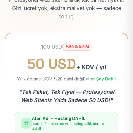
Gizli ücret yok, ekstra maliyet yok — sadece
sonuç.
100 USD
%50 İNDİRİM
50 USD
+ KDV / yıl
Yıllık ödeme (KDV %20 dahil değil)
Her Şey Dahil
"Tek Paket, Tek Fiyat — Profesyonel
Web Siteniz Yılda Sadece 50 USD!"
Alan Adı + Hosting DAHİL
.com.tr / .tr alan adı ve hosting yıllık ücrete
dahil!