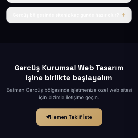
Tek fiyat uygulanır: yıllık 50 USD + KDV. Bu bedele alan
adı, hosting, SSL ve temel SEO da dahildir.
Gercüş bölgesinde siteniz kaç günde hazır olur?
İçerikleriniz elimize geçtikten sonra siteniz 1-3 iş günü
içerisinde yayına alınır.
Gercüş Kurumsal Web Tasarım
işine birlikte başlayalım
Batman Gercüş bölgesinde işletmenize özel web sitesi
için bizimle iletişime geçin.
Hemen Teklif İste