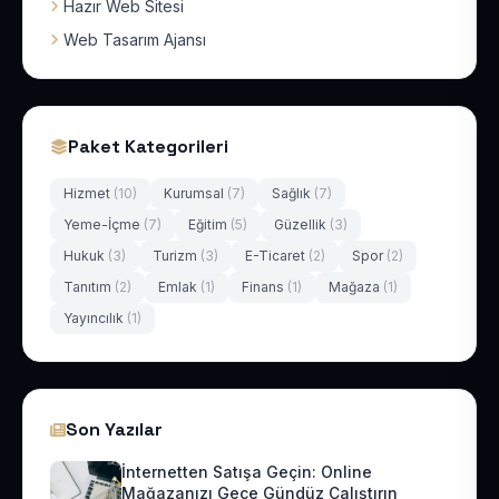
Hazır Web Sitesi
Web Tasarım Ajansı
Paket Kategorileri
Hizmet
(10)
Kurumsal
(7)
Sağlık
(7)
Yeme-İçme
(7)
Eğitim
(5)
Güzellik
(3)
Hukuk
(3)
Turizm
(3)
E-Ticaret
(2)
Spor
(2)
Tanıtım
(2)
Emlak
(1)
Finans
(1)
Mağaza
(1)
Yayıncılık
(1)
Son Yazılar
İnternetten Satışa Geçin: Online
Mağazanızı Gece Gündüz Çalıştırın