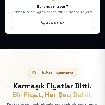
Sorunuz mu var?
Sektörünüze en uygun web çözümünü birlikte belirleyelim.
444 0 947
Sınırlı Süreli Kampanya
Karmaşık Fiyatlar Bitti.
Bir Fiyat, Her Şey Dahil.
Profesyonel web siteniz artık tek bir net fiyatla.