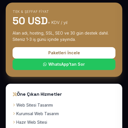
TEK & ŞEFFAF FIYAT
50 USD
+ KDV / yıl
Alan adı, hosting, SSL, SEO ve 30 gün destek dahil.
Siteniz 1-3 iş günü içinde yayında.
Paketleri İncele
WhatsApp'tan Sor
Öne Çıkan Hizmetler
Web Sitesi Tasarımı
Kurumsal Web Tasarım
Hazır Web Sitesi