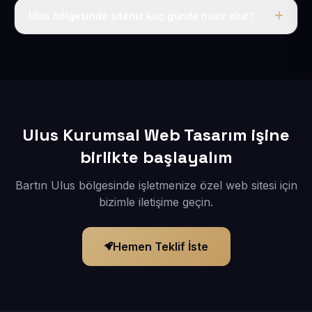
adı, hosting, SSL ve temel SEO da dahildir.
Ulus bölgesinde siteniz kaç günde hazır olur?
İçerikleriniz elimize geçtikten sonra siteniz 1-3 iş günü
içerisinde yayına alınır.
Ulus Kurumsal Web Tasarım işine
birlikte başlayalım
Bartın Ulus bölgesinde işletmenize özel web sitesi için
bizimle iletişime geçin.
Hemen Teklif İste