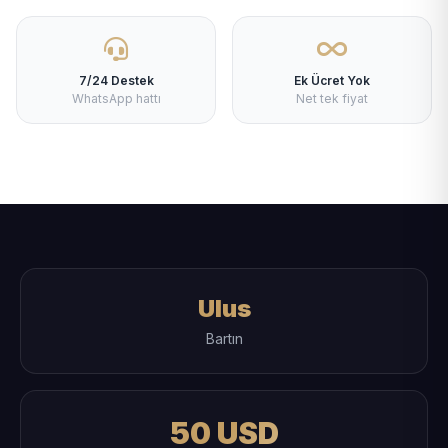
7/24 Destek
Ek Ücret Yok
WhatsApp hattı
Net tek fiyat
Ulus
Bartın
50 USD