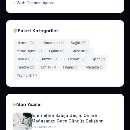
Web Tasarım Ajansı
Paket Kategorileri
Hizmet
(10)
Kurumsal
(7)
Sağlık
(7)
Yeme-İçme
(7)
Eğitim
(5)
Güzellik
(3)
Hukuk
(3)
Turizm
(3)
E-Ticaret
(2)
Spor
(2)
Tanıtım
(2)
Emlak
(1)
Finans
(1)
Mağaza
(1)
Yayıncılık
(1)
Son Yazılar
İnternetten Satışa Geçin: Online
Mağazanızı Gece Gündüz Çalıştırın
29 Mayıs 2026