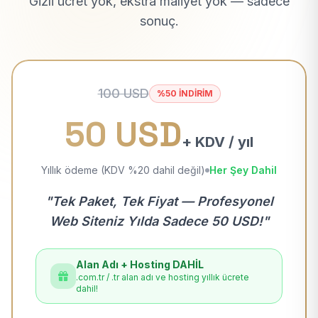
Gizli ücret yok, ekstra maliyet yok — sadece
sonuç.
100 USD
%50 İNDİRİM
50 USD
+ KDV / yıl
Yıllık ödeme (KDV %20 dahil değil)
Her Şey Dahil
"Tek Paket, Tek Fiyat — Profesyonel
Web Siteniz Yılda Sadece 50 USD!"
Alan Adı + Hosting DAHİL
.com.tr / .tr alan adı ve hosting yıllık ücrete
dahil!