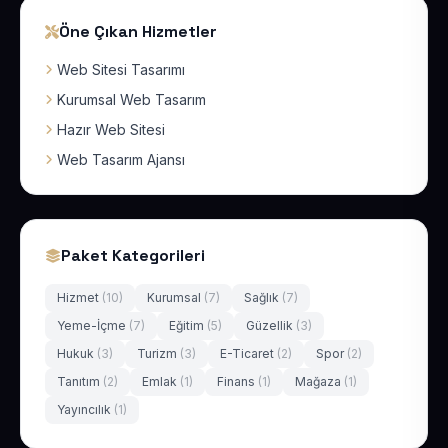
Öne Çıkan Hizmetler
Web Sitesi Tasarımı
Kurumsal Web Tasarım
Hazır Web Sitesi
Web Tasarım Ajansı
Paket Kategorileri
Hizmet
(10)
Kurumsal
(7)
Sağlık
(7)
Yeme-İçme
(7)
Eğitim
(5)
Güzellik
(3)
Hukuk
(3)
Turizm
(3)
E-Ticaret
(2)
Spor
(2)
Tanıtım
(2)
Emlak
(1)
Finans
(1)
Mağaza
(1)
Yayıncılık
(1)