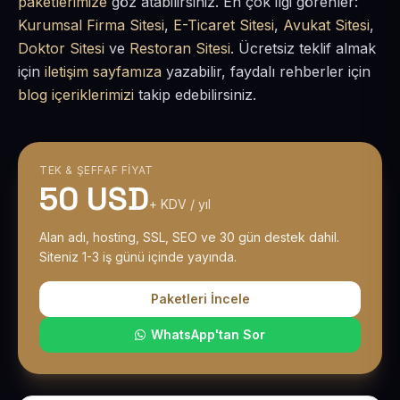
paketlerimize
göz atabilirsiniz. En çok ilgi görenler:
Kurumsal Firma Sitesi
,
E-Ticaret Sitesi
,
Avukat Sitesi
,
Doktor Sitesi
ve
Restoran Sitesi
. Ücretsiz teklif almak
için
iletişim sayfamıza
yazabilir, faydalı rehberler için
blog içeriklerimizi
takip edebilirsiniz.
TEK & ŞEFFAF FIYAT
50 USD
+ KDV / yıl
Alan adı, hosting, SSL, SEO ve 30 gün destek dahil.
Siteniz 1-3 iş günü içinde yayında.
Paketleri İncele
WhatsApp'tan Sor