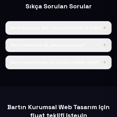
Sıkça Sorulan Sorular
Bartın Kurumsal Web Tasarım için fiyat ne kadar?
Bartın dahil Türkiye’nin her yerinde geçerli yıllık tek
fiyatımız 50 USD + KDV’dir. Alan adı, hosting, SSL ve
Bartın ilçelerinde de çalışıyor musunuz?
temel SEO bu fiyatın içindedir.
Elbette; Bartın iline bağlı bütün ilçelere uzaktan ve
eksiksiz şekilde hizmet sunuyoruz.
Bartın aramalarında üst sıralara çıkabilir miyim?
Sitenizi Bartın odaklı yerel SEO ve AEO içerikleriyle
kuruyoruz; böylece bölgesel aramalarda daha kolay
bulunur hale gelirsiniz.
Bartın Kurumsal Web Tasarım için
fiyat teklifi isteyin