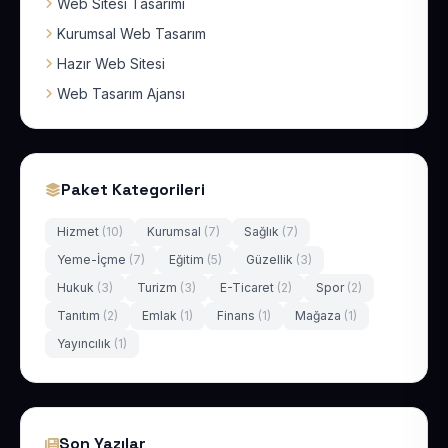
Web Sitesi Tasarımı
Kurumsal Web Tasarım
Hazır Web Sitesi
Web Tasarım Ajansı
Paket Kategorileri
Hizmet
(10)
Kurumsal
(7)
Sağlık
(7)
Yeme-İçme
(7)
Eğitim
(5)
Güzellik
(3)
Hukuk
(3)
Turizm
(3)
E-Ticaret
(2)
Spor
(2)
Tanıtım
(2)
Emlak
(1)
Finans
(1)
Mağaza
(1)
Yayıncılık
(1)
Son Yazılar