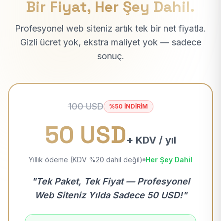
Bir Fiyat, Her Şey Dahil.
Profesyonel web siteniz artık tek bir net fiyatla.
Gizli ücret yok, ekstra maliyet yok — sadece
sonuç.
100 USD
%50 İNDİRİM
50 USD
+ KDV / yıl
Yıllık ödeme (KDV %20 dahil değil)
Her Şey Dahil
"Tek Paket, Tek Fiyat — Profesyonel
Web Siteniz Yılda Sadece 50 USD!"