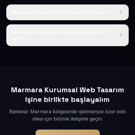
Marmara Kurumsal Web Tasarım fiyatı nedir?
Tek fiyat uygulanır: yıllık 50 USD + KDV. Bu bedele alan
adı, hosting, SSL ve temel SEO da dahildir.
Marmara bölgesinde siteniz kaç günde hazır
olur?
İçerikleriniz elimize geçtikten sonra siteniz 1-3 iş günü
içerisinde yayına alınır.
Marmara Kurumsal Web Tasarım
işine birlikte başlayalım
Balıkesir Marmara bölgesinde işletmenize özel web
sitesi için bizimle iletişime geçin.