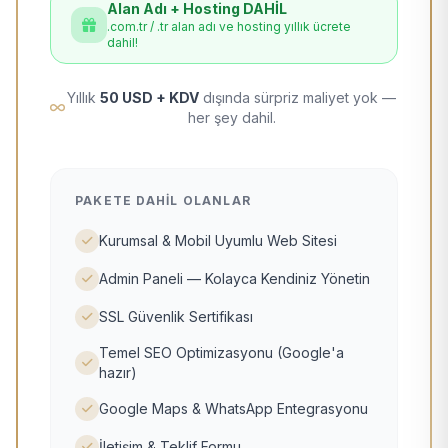
Alan Adı + Hosting DAHİL
.com.tr / .tr alan adı ve hosting yıllık ücrete
dahil!
Yıllık
50 USD + KDV
dışında sürpriz maliyet yok —
her şey dahil.
PAKETE DAHIL OLANLAR
Kurumsal & Mobil Uyumlu Web Sitesi
Admin Paneli — Kolayca Kendiniz Yönetin
SSL Güvenlik Sertifikası
Temel SEO Optimizasyonu (Google'a
hazır)
Google Maps & WhatsApp Entegrasyonu
İletişim & Teklif Formu