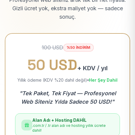
Gizli ücret yok, ekstra maliyet yok — sadece
sonuç.
100 USD
%50 İNDİRİM
50 USD
+ KDV / yıl
Yıllık ödeme (KDV %20 dahil değil)
Her Şey Dahil
"Tek Paket, Tek Fiyat — Profesyonel
Web Siteniz Yılda Sadece 50 USD!"
Alan Adı + Hosting DAHİL
.com.tr / .tr alan adı ve hosting yıllık ücrete
dahil!