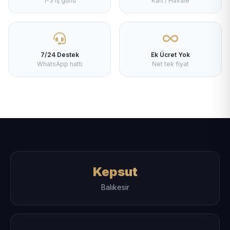
1-3 iş günü
Kart / Havale
7/24 Destek
Ek Ücret Yok
WhatsApp hattı
Net tek fiyat
Kepsut
Balıkesir