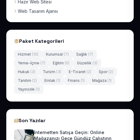
Hazır Web Sitesi
Web Tasarım Ajansı
Paket Kategorileri
Hizmet
(10)
Kurumsal
(7)
Sağlık
(7)
Yeme-İçme
(7)
Eğitim
(5)
Güzellik
(3)
Hukuk
(3)
Turizm
(3)
E-Ticaret
(2)
Spor
(2)
Tanıtım
(2)
Emlak
(1)
Finans
(1)
Mağaza
(1)
Yayıncılık
(1)
Son Yazılar
İnternetten Satışa Geçin: Online
Mağazanızı Gece Gündüz Çalıştırın