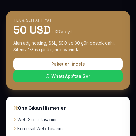
TEK & ŞEFFAF FIYAT
50 USD
+ KDV / yıl
Alan adı, hosting, SSL, SEO ve 30 gün destek dahil.
Siteniz 1-3 iş günü içinde yayında.
Paketleri İncele
WhatsApp'tan Sor
Öne Çıkan Hizmetler
Web Sitesi Tasarımı
Kurumsal Web Tasarım