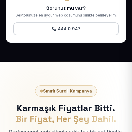
Sorunuz mu var?
Sektörünüze en uygun web çözümünü birlikte belirleyelim.
444 0 947
Sınırlı Süreli Kampanya
Karmaşık Fiyatlar Bitti.
Bir Fiyat, Her Şey Dahil.
Profesyonel web siteniz artık tek bir net fiyatla.