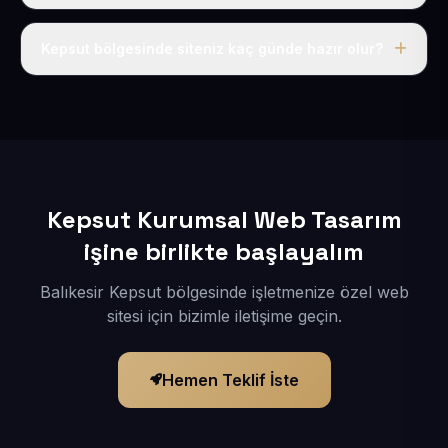
Tek fiyat uygulanır: yıllık 50 USD + KDV. Bu bedele alan
adı, hosting, SSL ve temel SEO da dahildir.
Kepsut bölgesinde siteniz kaç günde hazır olur?
İçerikleriniz elimize geçtikten sonra siteniz 1-3 iş günü
içerisinde yayına alınır.
Kepsut Kurumsal Web Tasarım
işine birlikte başlayalım
Balıkesir Kepsut bölgesinde işletmenize özel web
sitesi için bizimle iletişime geçin.
Hemen Teklif İste