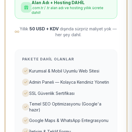
Alan Adı + Hosting DAHİL
.com.tr / .tr alan adı ve hosting yıllık ücrete
dahil!
Yıllık
50 USD + KDV
dışında sürpriz maliyet yok —
her şey dahil.
PAKETE DAHIL OLANLAR
Kurumsal & Mobil Uyumlu Web Sitesi
Admin Paneli — Kolayca Kendiniz Yönetin
SSL Güvenlik Sertifikası
Temel SEO Optimizasyonu (Google'a
hazır)
Google Maps & WhatsApp Entegrasyonu
İletişim & Teklif Formu