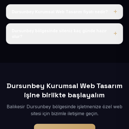
Dursunbey Kurumsal Web Tasarım fiyatı nedir?
Tek fiyat uygulanır: yıllık 50 USD + KDV. Bu bedele alan
adı, hosting, SSL ve temel SEO da dahildir.
Dursunbey bölgesinde siteniz kaç günde hazır
olur?
İçerikleriniz elimize geçtikten sonra siteniz 1-3 iş günü
içerisinde yayına alınır.
Dursunbey Kurumsal Web Tasarım
işine birlikte başlayalım
Balıkesir Dursunbey bölgesinde işletmenize özel web
sitesi için bizimle iletişime geçin.