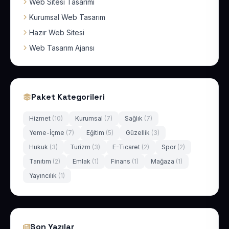
Web Sitesi Tasarımı
Kurumsal Web Tasarım
Hazır Web Sitesi
Web Tasarım Ajansı
Paket Kategorileri
Hizmet
(10)
Kurumsal
(7)
Sağlık
(7)
Yeme-İçme
(7)
Eğitim
(5)
Güzellik
(3)
Hukuk
(3)
Turizm
(3)
E-Ticaret
(2)
Spor
(2)
Tanıtım
(2)
Emlak
(1)
Finans
(1)
Mağaza
(1)
Yayıncılık
(1)
Son Yazılar