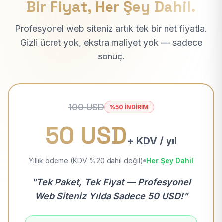
Bir Fiyat, Her Şey Dahil.
Profesyonel web siteniz artık tek bir net fiyatla.
Gizli ücret yok, ekstra maliyet yok — sadece
sonuç.
100 USD
%50 İNDİRİM
50 USD
+ KDV / yıl
Yıllık ödeme (KDV %20 dahil değil)
Her Şey Dahil
"Tek Paket, Tek Fiyat — Profesyonel
Web Siteniz Yılda Sadece 50 USD!"