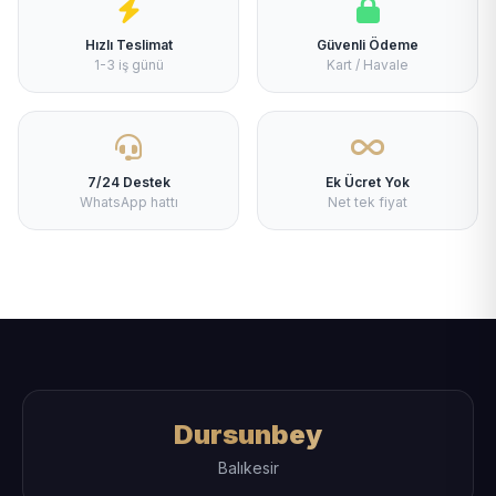
Hızlı Teslimat
Güvenli Ödeme
1-3 iş günü
Kart / Havale
7/24 Destek
Ek Ücret Yok
WhatsApp hattı
Net tek fiyat
Dursunbey
Balıkesir