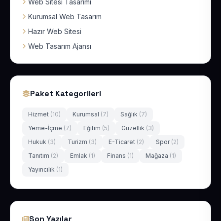
Web Sitesi Tasarımı
Kurumsal Web Tasarım
Hazır Web Sitesi
Web Tasarım Ajansı
Paket Kategorileri
Hizmet
(10)
Kurumsal
(7)
Sağlık
(7)
Yeme-İçme
(7)
Eğitim
(5)
Güzellik
(3)
Hukuk
(3)
Turizm
(3)
E-Ticaret
(2)
Spor
(2)
Tanıtım
(2)
Emlak
(1)
Finans
(1)
Mağaza
(1)
Yayıncılık
(1)
Son Yazılar