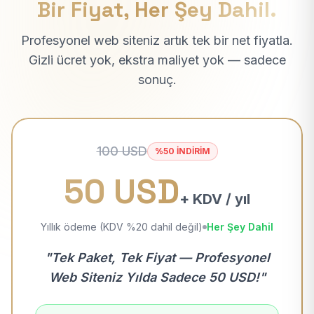
Bir Fiyat, Her Şey Dahil.
Profesyonel web siteniz artık tek bir net fiyatla.
Gizli ücret yok, ekstra maliyet yok — sadece
sonuç.
100 USD
%50 İNDİRİM
50 USD
+ KDV / yıl
Yıllık ödeme (KDV %20 dahil değil)
Her Şey Dahil
"Tek Paket, Tek Fiyat — Profesyonel
Web Siteniz Yılda Sadece 50 USD!"