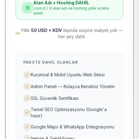
Alan Adı + Hosting DAHİL
.com.tr / .tr alan adı ve hosting yıllık ücrete
dahil!
Yıllık
50 USD + KDV
dışında sürpriz maliyet yok —
her şey dahil.
PAKETE DAHIL OLANLAR
Kurumsal & Mobil Uyumlu Web Sitesi
Admin Paneli — Kolayca Kendiniz Yönetin
SSL Güvenlik Sertifikası
Temel SEO Optimizasyonu (Google'a
hazır)
Google Maps & WhatsApp Entegrasyonu
İletişim & Teklif Formu