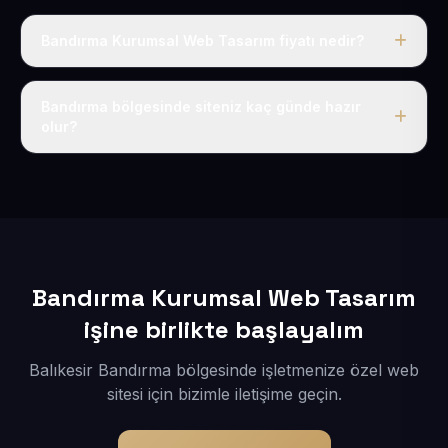
Bandırma Kurumsal Web Tasarım fiyatı nedir?
Tek fiyat uygulanır: yıllık 50 USD + KDV. Bu bedele alan
adı, hosting, SSL ve temel SEO da dahildir.
Bandırma bölgesinde siteniz kaç günde hazır
olur?
İçerikleriniz elimize geçtikten sonra siteniz 1-3 iş günü
içerisinde yayına alınır.
Bandırma Kurumsal Web Tasarım
işine birlikte başlayalım
Balıkesir Bandırma bölgesinde işletmenize özel web
sitesi için bizimle iletişime geçin.