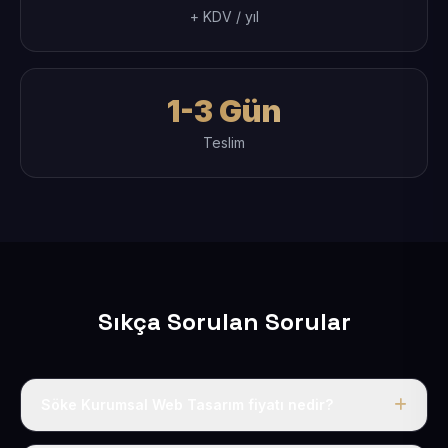
+ KDV / yıl
1-3 Gün
Teslim
Sıkça Sorulan Sorular
Söke Kurumsal Web Tasarım fiyatı nedir?
Tek fiyat uygulanır: yıllık 50 USD + KDV. Bu bedele alan