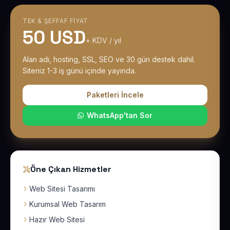
TEK & ŞEFFAF FIYAT
50 USD
+ KDV / yıl
Alan adı, hosting, SSL, SEO ve 30 gün destek dahil.
Siteniz 1-3 iş günü içinde yayında.
Paketleri İncele
WhatsApp'tan Sor
Öne Çıkan Hizmetler
Web Sitesi Tasarımı
Kurumsal Web Tasarım
Hazır Web Sitesi