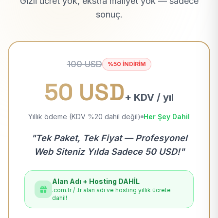
Gizli ücret yok, ekstra maliyet yok — sadece
sonuç.
100 USD
%50 İNDİRİM
50 USD
+ KDV / yıl
Yıllık ödeme (KDV %20 dahil değil)
Her Şey Dahil
"Tek Paket, Tek Fiyat — Profesyonel
Web Siteniz Yılda Sadece 50 USD!"
Alan Adı + Hosting DAHİL
.com.tr / .tr alan adı ve hosting yıllık ücrete
dahil!