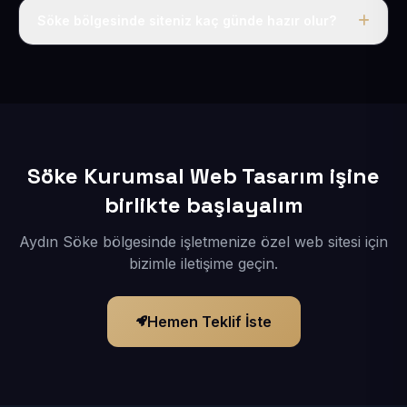
adı, hosting, SSL ve temel SEO da dahildir.
Söke bölgesinde siteniz kaç günde hazır olur?
İçerikleriniz elimize geçtikten sonra siteniz 1-3 iş günü
içerisinde yayına alınır.
Söke Kurumsal Web Tasarım işine
birlikte başlayalım
Aydın Söke bölgesinde işletmenize özel web sitesi için
bizimle iletişime geçin.
Hemen Teklif İste