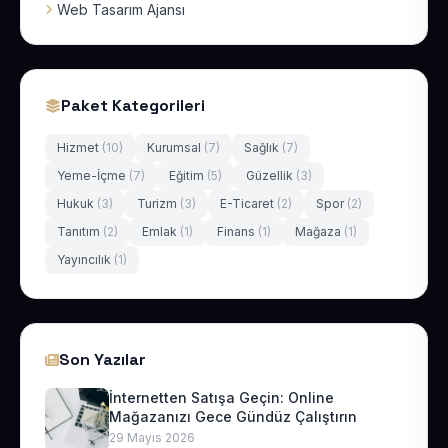
Web Tasarım Ajansı
Paket Kategorileri
Hizmet
(10)
Kurumsal
(7)
Sağlık
(7)
Yeme-İçme
(7)
Eğitim
(5)
Güzellik
(3)
Hukuk
(3)
Turizm
(3)
E-Ticaret
(2)
Spor
(2)
Tanıtım
(2)
Emlak
(1)
Finans
(1)
Mağaza
(1)
Yayıncılık
(1)
Son Yazılar
İnternetten Satışa Geçin: Online
Mağazanızı Gece Gündüz Çalıştırın
29 Mayıs 2026