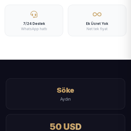
7/24 Destek
Ek Ücret Yok
WhatsApp hattı
Net tek fiyat
Söke
Aydın
50 USD