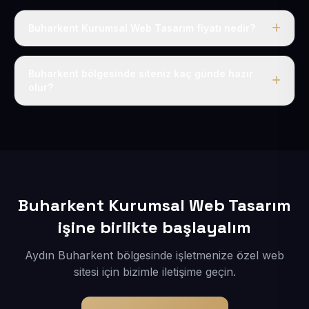
Buharkent Kurumsal Web Tasarım fiyatı nedir?
Tek fiyat uygulanır: yıllık 50 USD + KDV. Bu bedele alan
adı, hosting, SSL ve temel SEO da dahildir.
Buharkent bölgesinde siteniz kaç günde hazır
olur?
İçerikleriniz elimize geçtikten sonra siteniz 1-3 iş günü
içerisinde yayına alınır.
Buharkent Kurumsal Web Tasarım
işine birlikte başlayalım
Aydın Buharkent bölgesinde işletmenize özel web
sitesi için bizimle iletişime geçin.