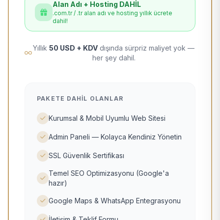
Alan Adı + Hosting DAHİL
.com.tr / .tr alan adı ve hosting yıllık ücrete
dahil!
Yıllık
50 USD + KDV
dışında sürpriz maliyet yok —
her şey dahil.
PAKETE DAHIL OLANLAR
Kurumsal & Mobil Uyumlu Web Sitesi
Admin Paneli — Kolayca Kendiniz Yönetin
SSL Güvenlik Sertifikası
Temel SEO Optimizasyonu (Google'a
hazır)
Google Maps & WhatsApp Entegrasyonu
İletişim & Teklif Formu