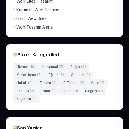
Web Sitesi Tasarımı
Kurumsal Web Tasarım
Hazır Web Sitesi
Web Tasarım Ajansı
Paket Kategorileri
Hizmet
(10)
Kurumsal
(7)
Sağlık
(7)
Yeme-İçme
(7)
Eğitim
(5)
Güzellik
(3)
Hukuk
(3)
Turizm
(3)
E-Ticaret
(2)
Spor
(2)
Tanıtım
(2)
Emlak
(1)
Finans
(1)
Mağaza
(1)
Yayıncılık
(1)
Son Yazılar