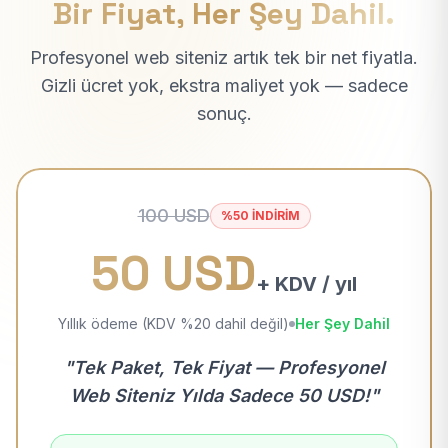
Bir Fiyat, Her Şey Dahil.
Profesyonel web siteniz artık tek bir net fiyatla.
Gizli ücret yok, ekstra maliyet yok — sadece
sonuç.
100 USD
%50 İNDİRİM
50 USD
+ KDV / yıl
Yıllık ödeme (KDV %20 dahil değil)
Her Şey Dahil
"Tek Paket, Tek Fiyat — Profesyonel
Web Siteniz Yılda Sadece 50 USD!"