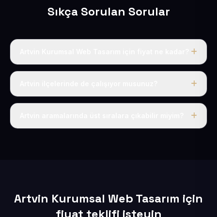
Sıkça Sorulan Sorular
Artvin Kurumsal Web Tasarım için fiyat ne kadar?
Artvin dahil Türkiye’nin her yerinde geçerli yıllık tek
fiyatımız 50 USD + KDV’dir. Alan adı, hosting, SSL ve
Artvin ilçelerinde de çalışıyor musunuz?
temel SEO bu fiyatın içindedir.
Elbette; Artvin iline bağlı bütün ilçelere uzaktan ve
eksiksiz şekilde hizmet sunuyoruz.
Artvin aramalarında üst sıralara çıkabilir miyim?
Sitenizi Artvin odaklı yerel SEO ve AEO içerikleriyle
kuruyoruz; böylece bölgesel aramalarda daha kolay
bulunur hale gelirsiniz.
Artvin Kurumsal Web Tasarım için
fiyat teklifi isteyin