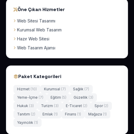
Öne Çıkan Hizmetler
Web Sitesi Tasarımı
Kurumsal Web Tasarım
Hazır Web Sitesi
Web Tasarım Ajansı
Paket Kategorileri
Hizmet
(10)
Kurumsal
(7)
Sağlık
(7)
Yeme-İçme
(7)
Eğitim
(5)
Güzellik
(3)
Hukuk
(3)
Turizm
(3)
E-Ticaret
(2)
Spor
(2)
Tanıtım
(2)
Emlak
(1)
Finans
(1)
Mağaza
(1)
Yayıncılık
(1)