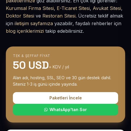
paketlerimize
göz atabilirsiniz. En çok ilgi görenler:
Kurumsal Firma Sitesi
,
E-Ticaret Sitesi
,
Avukat Sitesi
,
Doktor Sitesi
ve
Restoran Sitesi
. Ücretsiz teklif almak
için
iletişim sayfamıza
yazabilir, faydalı rehberler için
blog içeriklerimizi
takip edebilirsiniz.
TEK & ŞEFFAF FIYAT
50 USD
+ KDV / yıl
Alan adı, hosting, SSL, SEO ve 30 gün destek dahil.
Siteniz 1-3 iş günü içinde yayında.
Paketleri İncele
WhatsApp'tan Sor