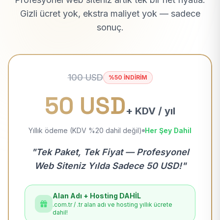
Gizli ücret yok, ekstra maliyet yok — sadece
sonuç.
100 USD
%50 İNDİRİM
50 USD
+ KDV / yıl
Yıllık ödeme (KDV %20 dahil değil)
Her Şey Dahil
"Tek Paket, Tek Fiyat — Profesyonel
Web Siteniz Yılda Sadece 50 USD!"
Alan Adı + Hosting DAHİL
.com.tr / .tr alan adı ve hosting yıllık ücrete
dahil!