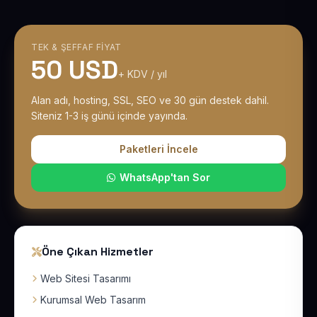
TEK & ŞEFFAF FIYAT
50 USD
+ KDV / yıl
Alan adı, hosting, SSL, SEO ve 30 gün destek dahil.
Siteniz 1-3 iş günü içinde yayında.
Paketleri İncele
WhatsApp'tan Sor
Öne Çıkan Hizmetler
Web Sitesi Tasarımı
Kurumsal Web Tasarım