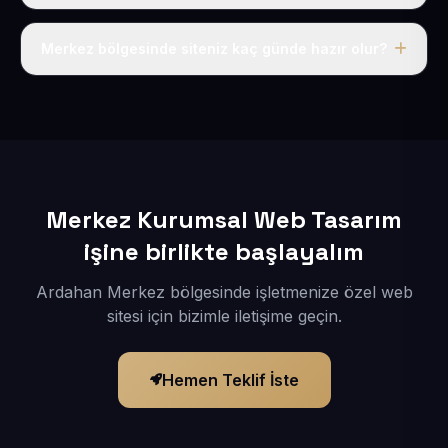
Tek fiyat uygulanır: yıllık 50 USD + KDV. Bu bedele alan
adı, hosting, SSL ve temel SEO da dahildir.
Merkez bölgesinde siteniz kaç günde hazır olur?
İçerikleriniz elimize geçtikten sonra siteniz 1-3 iş günü
içerisinde yayına alınır.
Merkez Kurumsal Web Tasarım
işine birlikte başlayalım
Ardahan Merkez bölgesinde işletmenize özel web
sitesi için bizimle iletişime geçin.
Hemen Teklif İste