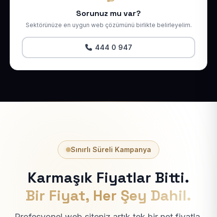
Sorunuz mu var?
Sektörünüze en uygun web çözümünü birlikte belirleyelim.
444 0 947
Sınırlı Süreli Kampanya
Karmaşık Fiyatlar Bitti.
Bir Fiyat, Her Şey Dahil.
Profesyonel web siteniz artık tek bir net fiyatla.