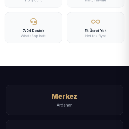
1-3 iş günü
Kart / Havale
7/24 Destek
Ek Ücret Yok
WhatsApp hattı
Net tek fiyat
Merkez
Ardahan