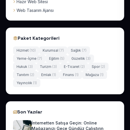
Hazır Web Sitesi
Web Tasarım Ajansı
Paket Kategorileri
Hizmet
(10)
Kurumsal
(7)
Sağlık
(7)
Yeme-İçme
(7)
Eğitim
(5)
Güzellik
(3)
Hukuk
(3)
Turizm
(3)
E-Ticaret
(2)
Spor
(2)
Tanıtım
(2)
Emlak
(1)
Finans
(1)
Mağaza
(1)
Yayıncılık
(1)
Son Yazılar
İnternetten Satışa Geçin: Online
Mağazanızı Gece Gündüz Çalıştırın