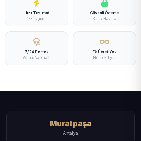
Hızlı Teslimat
Güvenli Ödeme
1-3 iş günü
Kart / Havale
7/24 Destek
Ek Ücret Yok
WhatsApp hattı
Net tek fiyat
Muratpaşa
Antalya