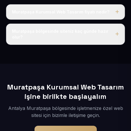
Muratpaşa Kurumsal Web Tasarım fiyatı nedir?
Tek fiyat uygulanır: yıllık 50 USD + KDV. Bu bedele alan
adı, hosting, SSL ve temel SEO da dahildir.
Muratpaşa bölgesinde siteniz kaç günde hazır
olur?
İçerikleriniz elimize geçtikten sonra siteniz 1-3 iş günü
içerisinde yayına alınır.
Muratpaşa Kurumsal Web Tasarım
işine birlikte başlayalım
Antalya Muratpaşa bölgesinde işletmenize özel web
sitesi için bizimle iletişime geçin.