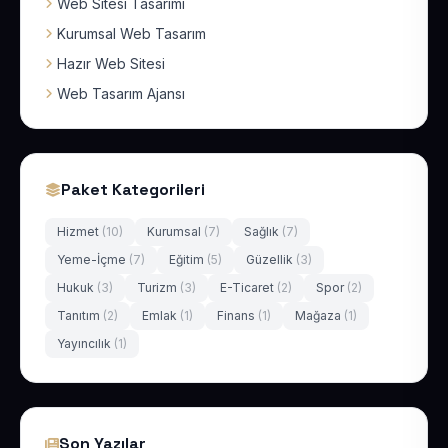
Web Sitesi Tasarımı
Kurumsal Web Tasarım
Hazır Web Sitesi
Web Tasarım Ajansı
Paket Kategorileri
Hizmet
(10)
Kurumsal
(7)
Sağlık
(7)
Yeme-İçme
(7)
Eğitim
(5)
Güzellik
(3)
Hukuk
(3)
Turizm
(3)
E-Ticaret
(2)
Spor
(2)
Tanıtım
(2)
Emlak
(1)
Finans
(1)
Mağaza
(1)
Yayıncılık
(1)
Son Yazılar