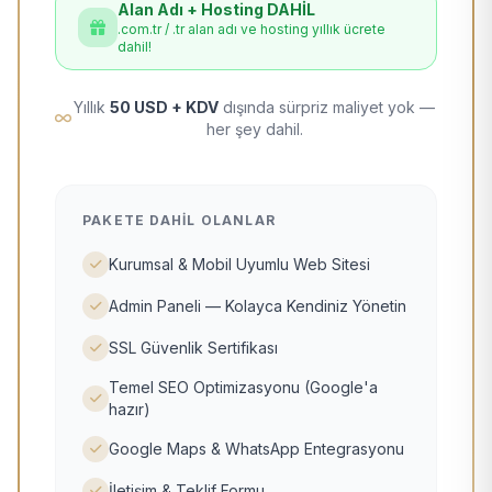
Alan Adı + Hosting DAHİL
.com.tr / .tr alan adı ve hosting yıllık ücrete
dahil!
Yıllık
50 USD + KDV
dışında sürpriz maliyet yok —
her şey dahil.
PAKETE DAHIL OLANLAR
Kurumsal & Mobil Uyumlu Web Sitesi
Admin Paneli — Kolayca Kendiniz Yönetin
SSL Güvenlik Sertifikası
Temel SEO Optimizasyonu (Google'a
hazır)
Google Maps & WhatsApp Entegrasyonu
İletişim & Teklif Formu