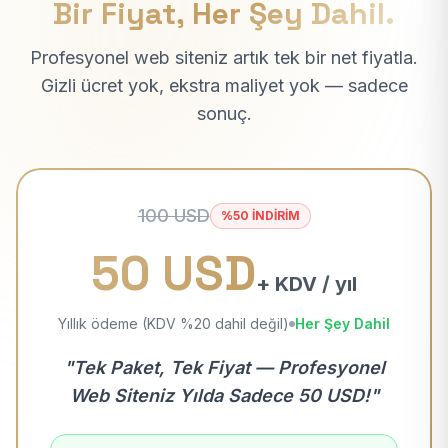
Bir Fiyat, Her Şey Dahil.
Profesyonel web siteniz artık tek bir net fiyatla.
Gizli ücret yok, ekstra maliyet yok — sadece
sonuç.
100 USD
%50 İNDİRİM
50 USD
+ KDV / yıl
Yıllık ödeme (KDV %20 dahil değil)
Her Şey Dahil
"Tek Paket, Tek Fiyat — Profesyonel
Web Siteniz Yılda Sadece 50 USD!"