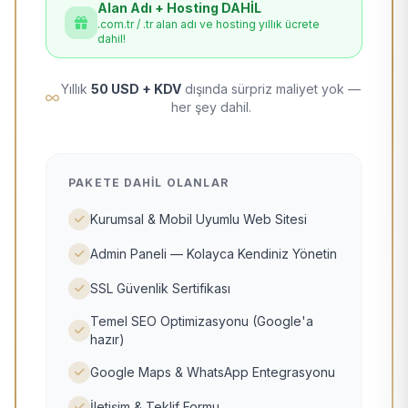
Alan Adı + Hosting DAHİL
.com.tr / .tr alan adı ve hosting yıllık ücrete
dahil!
Yıllık
50 USD + KDV
dışında sürpriz maliyet yok —
her şey dahil.
PAKETE DAHIL OLANLAR
Kurumsal & Mobil Uyumlu Web Sitesi
Admin Paneli — Kolayca Kendiniz Yönetin
SSL Güvenlik Sertifikası
Temel SEO Optimizasyonu (Google'a
hazır)
Google Maps & WhatsApp Entegrasyonu
İletişim & Teklif Formu