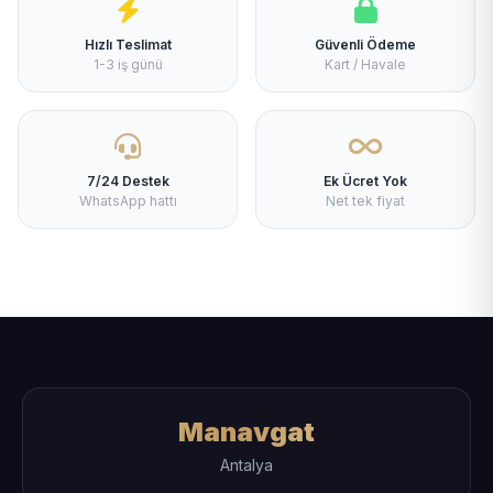
Hızlı Teslimat
Güvenli Ödeme
1-3 iş günü
Kart / Havale
7/24 Destek
Ek Ücret Yok
WhatsApp hattı
Net tek fiyat
Manavgat
Antalya