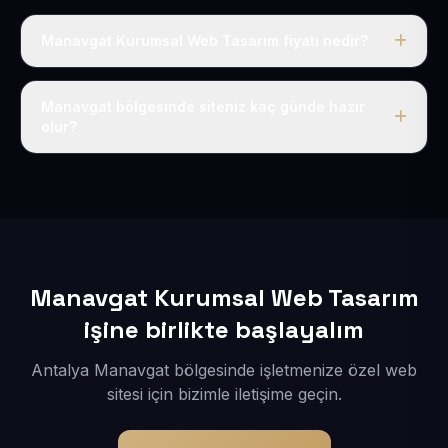
Manavgat Kurumsal Web Tasarım fiyatı nedir?
Tek fiyat uygulanır: yıllık 50 USD + KDV. Bu bedele alan
adı, hosting, SSL ve temel SEO da dahildir.
Manavgat bölgesinde siteniz kaç günde hazır
olur?
İçerikleriniz elimize geçtikten sonra siteniz 1-3 iş günü
içerisinde yayına alınır.
Manavgat Kurumsal Web Tasarım
işine birlikte başlayalım
Antalya Manavgat bölgesinde işletmenize özel web
sitesi için bizimle iletişime geçin.