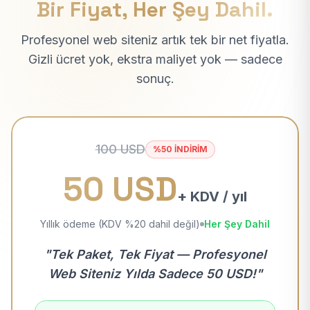
Bir Fiyat, Her Şey Dahil.
Profesyonel web siteniz artık tek bir net fiyatla.
Gizli ücret yok, ekstra maliyet yok — sadece
sonuç.
100 USD
%50 İNDİRİM
50 USD
+ KDV / yıl
Yıllık ödeme (KDV %20 dahil değil)
Her Şey Dahil
"Tek Paket, Tek Fiyat — Profesyonel
Web Siteniz Yılda Sadece 50 USD!"