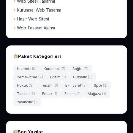
Web Sitesi Tasarımı
Kurumsal Web Tasarım
Hazır Web Sitesi
Web Tasarım Ajansı
Paket Kategorileri
Hizmet
(10)
Kurumsal
(7)
Sağlık
(7)
Yeme-İçme
(7)
Eğitim
(5)
Güzellik
(3)
Hukuk
(3)
Turizm
(3)
E-Ticaret
(2)
Spor
(2)
Tanıtım
(2)
Emlak
(1)
Finans
(1)
Mağaza
(1)
Yayıncılık
(1)
Son Yazılar