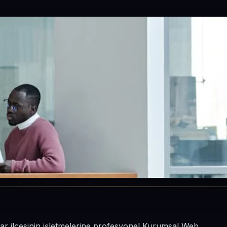
ar ilçesinin işletmelerine profesyonel Kurumsal Web