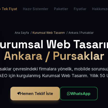
Tek Fiyat
Hazır Sistemler
Paketler
Fiyatlar
Hakkımız
Ana Sayfa
/
Kurumsal Web Tasarım
/
Ankara / Pursaklar
urumsal Web Tasar
Ankara / Pursaklar
aklar çevresindeki firmalara yönelik, mobilde sorunsu
AEO için kurgulanmış Kurumsal Web Tasarım. Yıllık 50
Hemen Teklif İste
WhatsApp