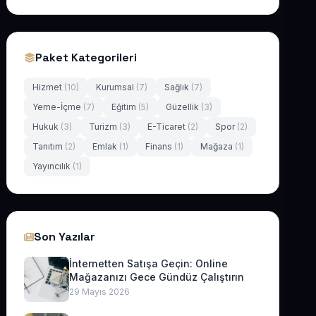
Paket Kategorileri
Hizmet
(10)
Kurumsal
(7)
Sağlık
(7)
Yeme-İçme
(7)
Eğitim
(5)
Güzellik
(3)
Hukuk
(3)
Turizm
(3)
E-Ticaret
(2)
Spor
(2)
Tanıtım
(2)
Emlak
(1)
Finans
(1)
Mağaza
(1)
Yayıncılık
(1)
Son Yazılar
İnternetten Satışa Geçin: Online
Mağazanızı Gece Gündüz Çalıştırın
29 Mayıs 2026