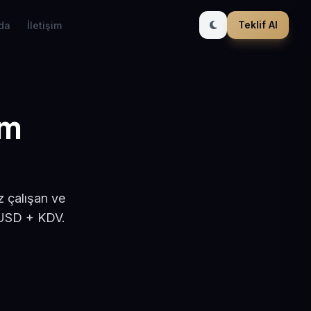
Teklif Al
da
İletişim
ım
z çalışan ve
 USD + KDV.