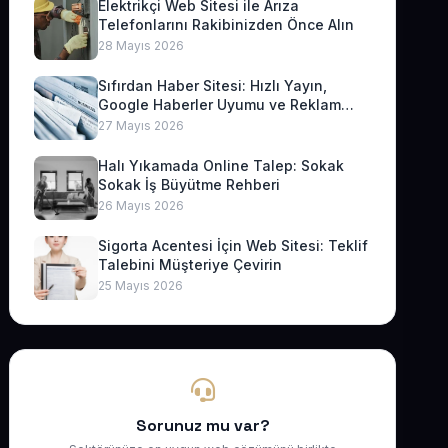
Elektrikçi Web Sitesi ile Arıza
Telefonlarını Rakibinizden Önce Alın
28 Mayıs 2026
Sıfırdan Haber Sitesi: Hızlı Yayın,
Google Haberler Uyumu ve Reklam
Geliri
27 Mayıs 2026
Halı Yıkamada Online Talep: Sokak
Sokak İş Büyütme Rehberi
26 Mayıs 2026
Sigorta Acentesi İçin Web Sitesi: Teklif
Talebini Müşteriye Çevirin
25 Mayıs 2026
Sorunuz mu var?