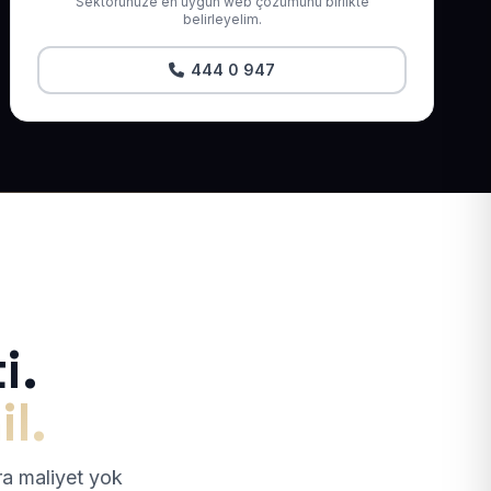
Sektörünüze en uygun web çözümünü birlikte
belirleyelim.
444 0 947
i.
il.
tra maliyet yok