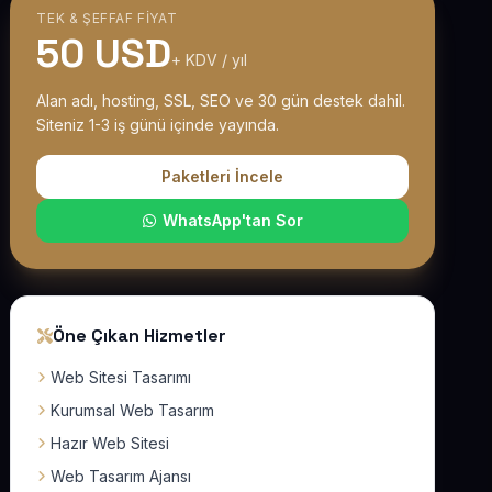
TEK & ŞEFFAF FIYAT
50 USD
+ KDV / yıl
Alan adı, hosting, SSL, SEO ve 30 gün destek dahil.
Siteniz 1-3 iş günü içinde yayında.
Paketleri İncele
WhatsApp'tan Sor
Öne Çıkan Hizmetler
Web Sitesi Tasarımı
Kurumsal Web Tasarım
Hazır Web Sitesi
Web Tasarım Ajansı