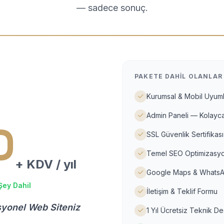
— sadece sonuç.
PAKETE DAHIL OLANLAR
Kurumsal & Mobil Uyuml
Admin Paneli — Kolayca
D
SSL Güvenlik Sertifikası
Temel SEO Optimizasyo
+ KDV / yıl
Google Maps & WhatsA
Şey Dahil
İletişim & Teklif Formu
syonel Web Siteniz
1 Yıl Ücretsiz Teknik D