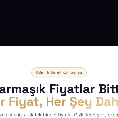
Sınırlı Süreli Kampanya
armaşık Fiyatlar Bitt
r Fiyat, Her Şey Dah
b siteniz artık tek bir net fiyatla. Gizli ücret yok, eks