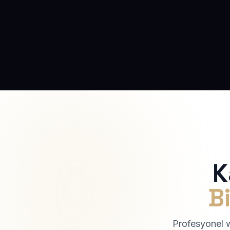
K
Bi
Profesyonel we