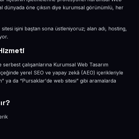
jital dünyada öne çıksın diye kurumsal görünümlü, her
itesi işini baştan sona üstleniyoruz; alan adı, hosting,
yor.
Hizmeti
ve serbest çalışanlarına Kurumsal Web Tasarım
lçeğinde yerel SEO ve yapay zekâ (AEO) içerikleriyle
 ya da “Pursaklar'de web sitesi” gibi aramalarda
ır?
erik