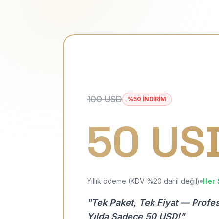
100 USD
%50 İNDİRİM
50 US
Yıllık ödeme (KDV %20 dahil değil)
Her 
"Tek Paket, Tek Fiyat — Profe
Yılda Sadece 50 USD!"