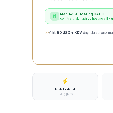
Alan Adı + Hosting DAHİL
.com.tr / .tr alan adı ve hosting yıllık 
Yıllık
50 USD + KDV
dışında sürpriz ma
Hızlı Teslimat
1-3 iş günü