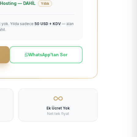
 + Hosting — DAHİL
Yıllık
et yok. Yılda sadece
50 USD + KDV
— alan
hil.
WhatsApp'tan Sor
Ek Ücret Yok
Net tek fiyat