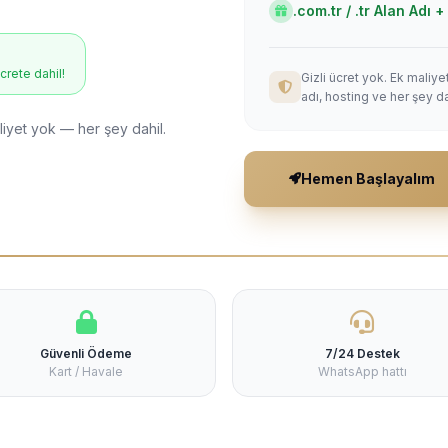
.com.tr / .tr Alan Adı
ücrete dahil!
Gizli ücret yok. Ek maliy
adı, hosting ve her şey da
liyet yok — her şey dahil.
Hemen Başlayalım
Güvenli Ödeme
7/24 Destek
Kart / Havale
WhatsApp hattı