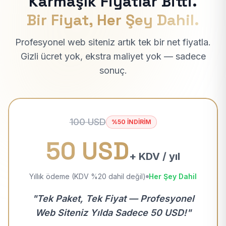
Karmaşık Fiyatlar Bitti.
Bir Fiyat, Her Şey Dahil.
Profesyonel web siteniz artık tek bir net fiyatla.
Gizli ücret yok, ekstra maliyet yok — sadece
sonuç.
100 USD
%50 İNDİRİM
50 USD
+ KDV / yıl
Yıllık ödeme (KDV %20 dahil değil)
Her Şey Dahil
"Tek Paket, Tek Fiyat — Profesyonel
Web Siteniz Yılda Sadece 50 USD!"