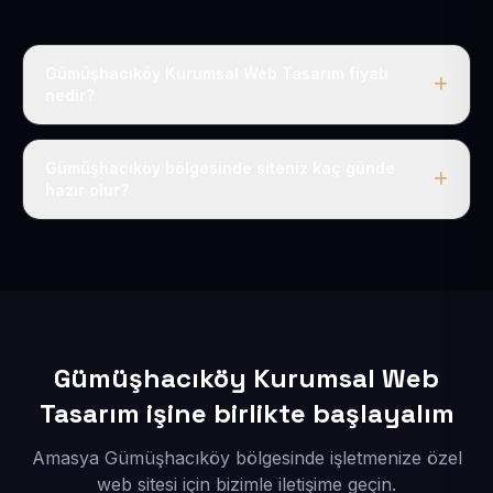
Gümüşhacıköy Kurumsal Web Tasarım fiyatı
nedir?
Tek fiyat uygulanır: yıllık 50 USD + KDV. Bu bedele alan
adı, hosting, SSL ve temel SEO da dahildir.
Gümüşhacıköy bölgesinde siteniz kaç günde
hazır olur?
İçerikleriniz elimize geçtikten sonra siteniz 1-3 iş günü
içerisinde yayına alınır.
Gümüşhacıköy Kurumsal Web
Tasarım işine birlikte başlayalım
Amasya Gümüşhacıköy bölgesinde işletmenize özel
web sitesi için bizimle iletişime geçin.