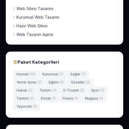
Web Sitesi Tasarımı
Kurumsal Web Tasarım
Hazır Web Sitesi
Web Tasarım Ajansı
Paket Kategorileri
Hizmet
(10)
Kurumsal
(7)
Sağlık
(7)
Yeme-İçme
(7)
Eğitim
(5)
Güzellik
(3)
Hukuk
(3)
Turizm
(3)
E-Ticaret
(2)
Spor
(2)
Tanıtım
(2)
Emlak
(1)
Finans
(1)
Mağaza
(1)
Yayıncılık
(1)