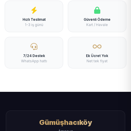
Hızlı Teslimat
Güvenli Ödeme
1-3 iş günü
Kart / Havale
7/24 Destek
Ek Ücret Yok
WhatsApp hattı
Net tek fiyat
Gümüşhacıköy