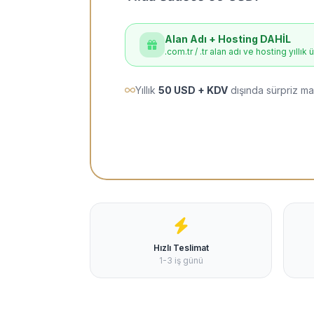
Alan Adı + Hosting DAHİL
.com.tr / .tr alan adı ve hosting yıllık 
Yıllık
50 USD + KDV
dışında sürpriz ma
Hızlı Teslimat
1-3 iş günü