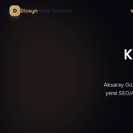
Dizayn
Web Tasarım
K
Aksaray Güz
yerel SEO/