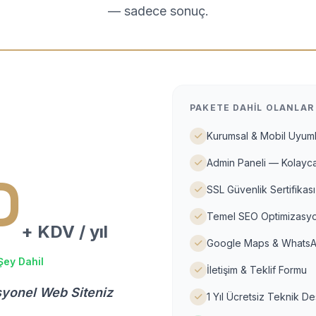
— sadece sonuç.
PAKETE DAHIL OLANLAR
Kurumsal & Mobil Uyuml
Admin Paneli — Kolayca
D
SSL Güvenlik Sertifikası
Temel SEO Optimizasyo
+ KDV / yıl
Google Maps & WhatsA
Şey Dahil
İletişim & Teklif Formu
syonel Web Siteniz
1 Yıl Ücretsiz Teknik D