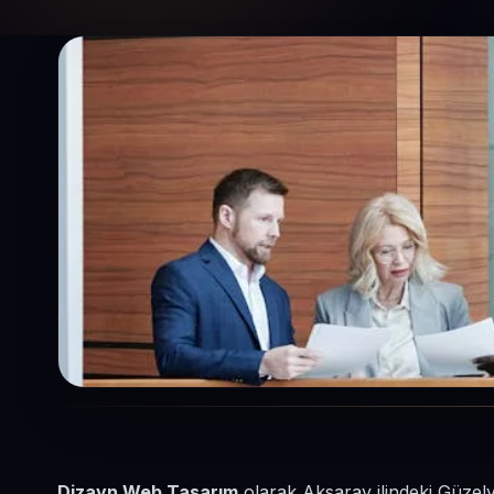
Dizayn Web Tasarım
olarak Aksaray ilindeki Güzely