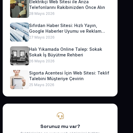
Elektrikçi Web Sitesi ile Arıza
Telefonlarını Rakibinizden Önce Alın
28 Mayıs 2026
Sıfırdan Haber Sitesi: Hızlı Yayın,
Google Haberler Uyumu ve Reklam
Geliri
27 Mayıs 2026
Halı Yıkamada Online Talep: Sokak
Sokak İş Büyütme Rehberi
26 Mayıs 2026
Sigorta Acentesi İçin Web Sitesi: Teklif
Talebini Müşteriye Çevirin
25 Mayıs 2026
Sorunuz mu var?