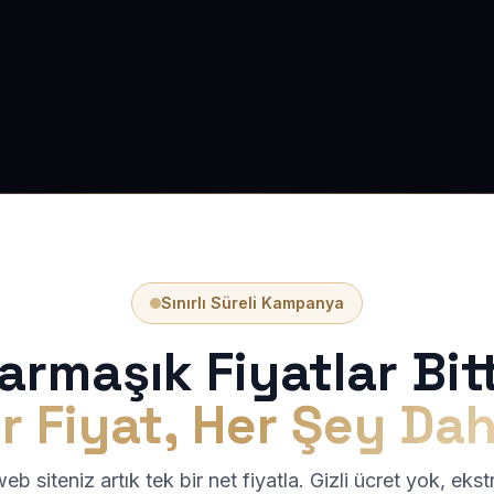
Sınırlı Süreli Kampanya
armaşık Fiyatlar Bitt
r Fiyat, Her Şey Dah
b siteniz artık tek bir net fiyatla. Gizli ücret yok, eks