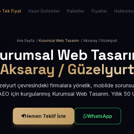
Tek Fiyat
Hazır Sistemler
Paketler
Fiyatlar
Hakkımız
Ana Sayfa
/
Kurumsal Web Tasarım
/
Aksaray / Güzelyurt
urumsal Web Tasar
Aksaray / Güzelyur
elyurt çevresindeki firmalara yönelik, mobilde sorunsu
AEO için kurgulanmış Kurumsal Web Tasarım. Yıllık 50
Hemen Teklif İste
WhatsApp