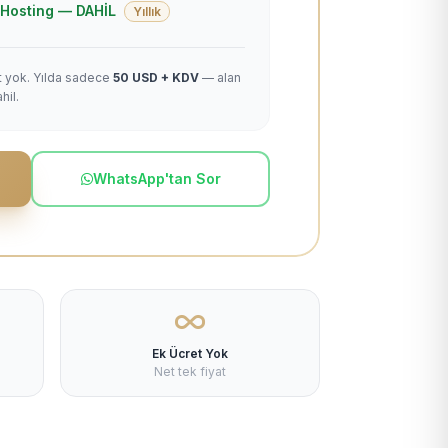
 + Hosting — DAHİL
Yıllık
et yok. Yılda sadece
50 USD + KDV
— alan
hil.
WhatsApp'tan Sor
Ek Ücret Yok
Net tek fiyat