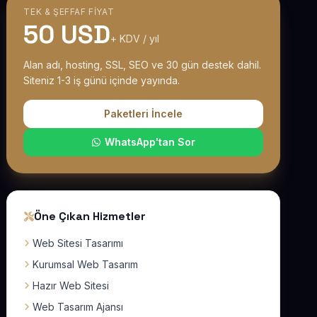
TEK & ŞEFFAF FIYAT
50 USD
+ KDV / yıl
Alan adı, hosting, SSL, SEO ve 30 gün destek dahil.
Siteniz 1-3 iş günü içinde yayında.
Paketleri İncele
WhatsApp'tan Sor
Öne Çıkan Hizmetler
Web Sitesi Tasarımı
Kurumsal Web Tasarım
Hazır Web Sitesi
Web Tasarım Ajansı