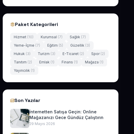
Paket Kategorileri
Hizmet
(10)
Kurumsal
(7)
Sağlık
(7)
Yeme-İçme
(7)
Eğitim
(5)
Güzellik
(3)
Hukuk
(3)
Turizm
(3)
E-Ticaret
(2)
Spor
(2)
Tanıtım
(2)
Emlak
(1)
Finans
(1)
Mağaza
(1)
Yayıncılık
(1)
Son Yazılar
İnternetten Satışa Geçin: Online
Mağazanızı Gece Gündüz Çalıştırın
29 Mayıs 2026