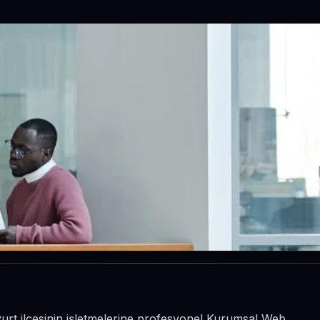
urt ilçesinin işletmelerine profesyonel Kurumsal Web