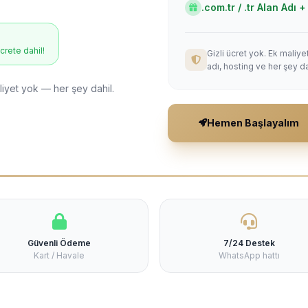
.com.tr / .tr Alan Adı
ücrete dahil!
Gizli ücret yok. Ek maliy
adı, hosting ve her şey da
liyet yok — her şey dahil.
Hemen Başlayalım
Güvenli Ödeme
7/24 Destek
Kart / Havale
WhatsApp hattı