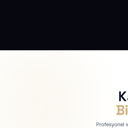
K
Bi
Profesyonel we