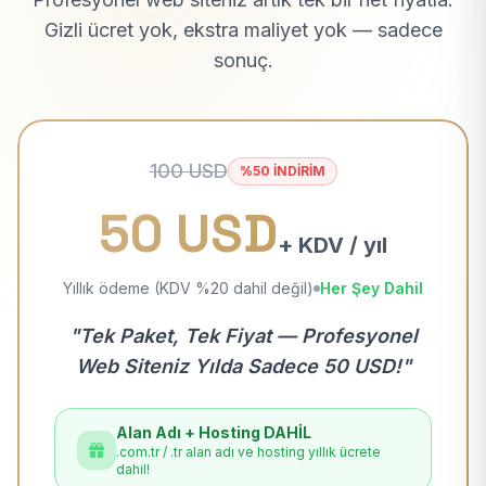
Gizli ücret yok, ekstra maliyet yok — sadece
sonuç.
100 USD
%50 İNDİRİM
50 USD
+ KDV / yıl
Yıllık ödeme (KDV %20 dahil değil)
Her Şey Dahil
"Tek Paket, Tek Fiyat — Profesyonel
Web Siteniz Yılda Sadece 50 USD!"
Alan Adı + Hosting DAHİL
.com.tr / .tr alan adı ve hosting yıllık ücrete
dahil!