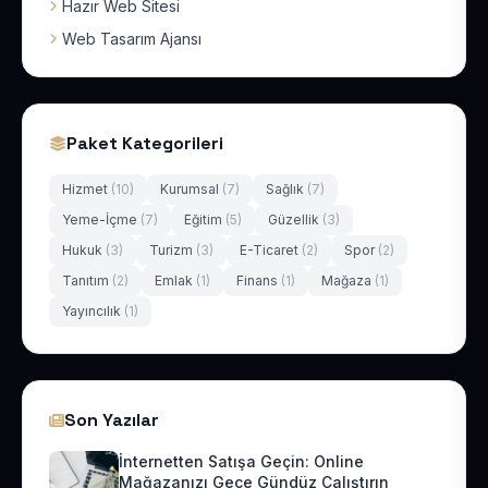
Hazır Web Sitesi
Web Tasarım Ajansı
Paket Kategorileri
Hizmet
(10)
Kurumsal
(7)
Sağlık
(7)
Yeme-İçme
(7)
Eğitim
(5)
Güzellik
(3)
Hukuk
(3)
Turizm
(3)
E-Ticaret
(2)
Spor
(2)
Tanıtım
(2)
Emlak
(1)
Finans
(1)
Mağaza
(1)
Yayıncılık
(1)
Son Yazılar
İnternetten Satışa Geçin: Online
Mağazanızı Gece Gündüz Çalıştırın