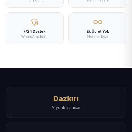
1-3 iş günü
Kart / Havale
7/24 Destek
Ek Ücret Yok
WhatsApp hattı
Net tek fiyat
Dazkırı
Afyonkarahisar