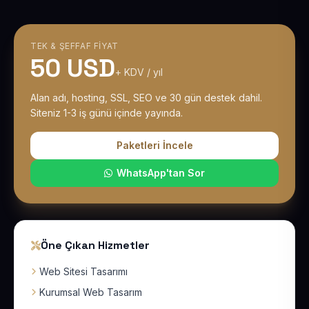
TEK & ŞEFFAF FIYAT
50 USD
+ KDV / yıl
Alan adı, hosting, SSL, SEO ve 30 gün destek dahil.
Siteniz 1-3 iş günü içinde yayında.
Paketleri İncele
WhatsApp'tan Sor
Öne Çıkan Hizmetler
Web Sitesi Tasarımı
Kurumsal Web Tasarım