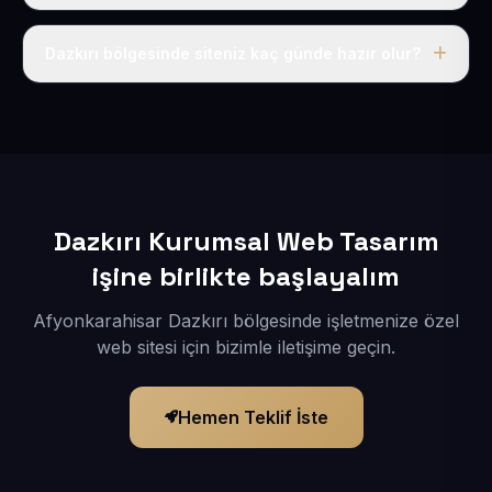
Tek fiyat uygulanır: yıllık 50 USD + KDV. Bu bedele alan
adı, hosting, SSL ve temel SEO da dahildir.
Dazkırı bölgesinde siteniz kaç günde hazır olur?
İçerikleriniz elimize geçtikten sonra siteniz 1-3 iş günü
içerisinde yayına alınır.
Dazkırı Kurumsal Web Tasarım
işine birlikte başlayalım
Afyonkarahisar Dazkırı bölgesinde işletmenize özel
web sitesi için bizimle iletişime geçin.
Hemen Teklif İste