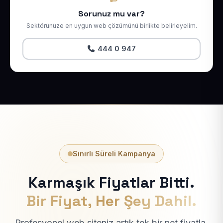
Sorunuz mu var?
Sektörünüze en uygun web çözümünü birlikte belirleyelim.
444 0 947
Sınırlı Süreli Kampanya
Karmaşık Fiyatlar Bitti.
Bir Fiyat, Her Şey Dahil.
Profesyonel web siteniz artık tek bir net fiyatla.