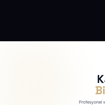
K
Bi
Profesyonel we