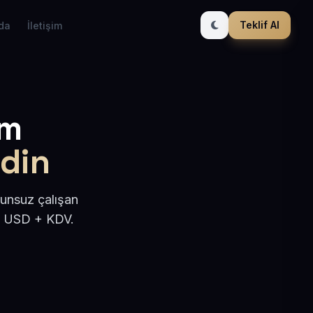
Teklif Al
da
İletişim
ım
adin
runsuz çalışan
50 USD + KDV.