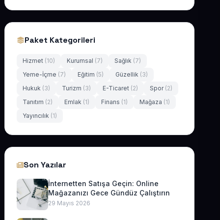
Paket Kategorileri
Hizmet
(10)
Kurumsal
(7)
Sağlık
(7)
Yeme-İçme
(7)
Eğitim
(5)
Güzellik
(3)
Hukuk
(3)
Turizm
(3)
E-Ticaret
(2)
Spor
(2)
Tanıtım
(2)
Emlak
(1)
Finans
(1)
Mağaza
(1)
Yayıncılık
(1)
Son Yazılar
İnternetten Satışa Geçin: Online
Mağazanızı Gece Gündüz Çalıştırın
29 Mayıs 2026