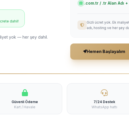
.com.tr / .tr Alan Adı
ücrete dahil!
Gizli ücret yok. Ek maliy
adı, hosting ve her şey da
liyet yok — her şey dahil.
Hemen Başlayalım
Güvenli Ödeme
7/24 Destek
Kart / Havale
WhatsApp hattı