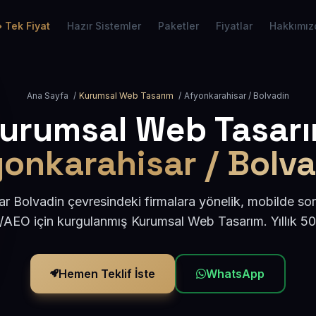
Tek Fiyat
Hazır Sistemler
Paketler
Fiyatlar
Hakkımız
Ana Sayfa
/
Kurumsal Web Tasarım
/
Afyonkarahisar / Bolvadin
urumsal Web Tasar
onkarahisar / Bolv
r Bolvadin çevresindeki firmalara yönelik, mobilde so
/AEO için kurgulanmış Kurumsal Web Tasarım. Yıllık 
Hemen Teklif İste
WhatsApp