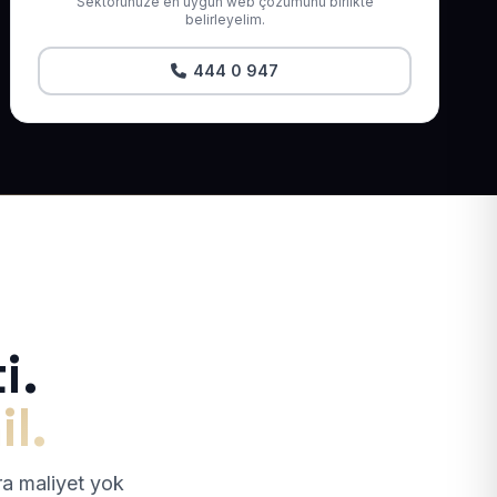
Sektörünüze en uygun web çözümünü birlikte
belirleyelim.
444 0 947
i.
il.
tra maliyet yok