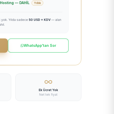
 + Hosting — DAHİL
Yıllık
et yok. Yılda sadece
50 USD + KDV
— alan
hil.
WhatsApp'tan Sor
Ek Ücret Yok
Net tek fiyat