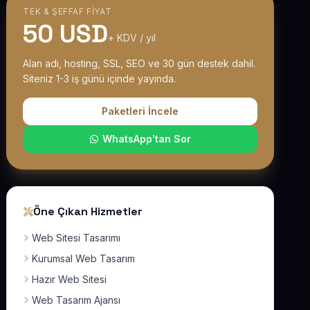
TEK & ŞEFFAF FIYAT
50 USD
+ KDV / yıl
Alan adı, hosting, SSL, SEO ve 30 gün destek dahil.
Siteniz 1-3 iş günü içinde yayında.
Paketleri İncele
WhatsApp'tan Sor
Öne Çıkan Hizmetler
Web Sitesi Tasarımı
Kurumsal Web Tasarım
Hazır Web Sitesi
Web Tasarım Ajansı