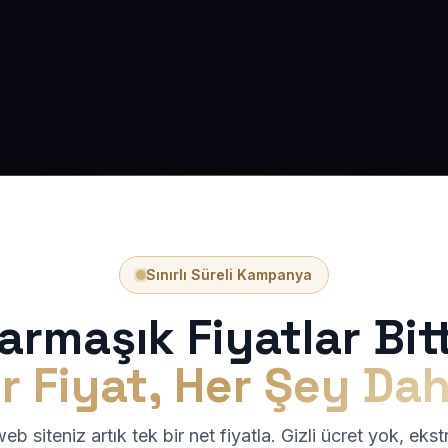
Sınırlı Süreli Kampanya
armaşık Fiyatlar Bitt
r Fiyat, Her Şey Dah
b siteniz artık tek bir net fiyatla. Gizli ücret yok, eks