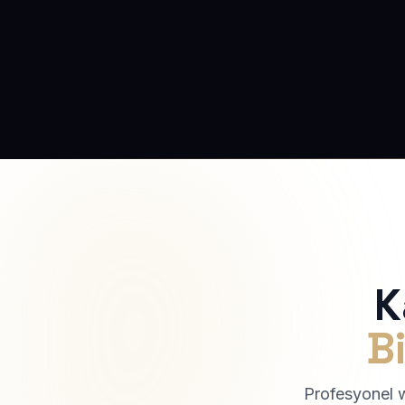
K
Bi
Profesyonel we