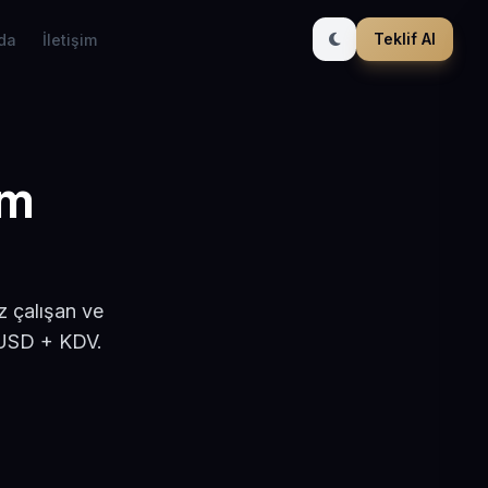
Teklif Al
da
İletişim
ım
z çalışan ve
 USD + KDV.