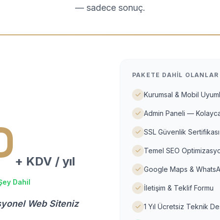
— sadece sonuç.
PAKETE DAHIL OLANLAR
Kurumsal & Mobil Uyuml
Admin Paneli — Kolayca
D
SSL Güvenlik Sertifikası
Temel SEO Optimizasyo
+ KDV / yıl
Google Maps & WhatsA
Şey Dahil
İletişim & Teklif Formu
syonel Web Siteniz
1 Yıl Ücretsiz Teknik D