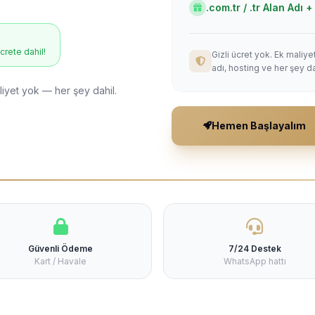
.com.tr / .tr Alan Adı
ücrete dahil!
Gizli ücret yok. Ek maliy
adı, hosting ve her şey da
liyet yok — her şey dahil.
Hemen Başlayalım
Güvenli Ödeme
7/24 Destek
Kart / Havale
WhatsApp hattı