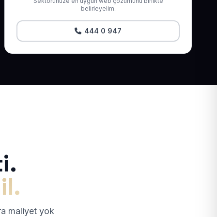
Sektörünüze en uygun web çözümünü birlikte
belirleyelim.
444 0 947
i.
il.
tra maliyet yok