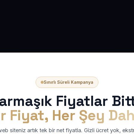
Sınırlı Süreli Kampanya
armaşık Fiyatlar Bitt
r Fiyat, Her Şey Dah
b siteniz artık tek bir net fiyatla. Gizli ücret yok, eks