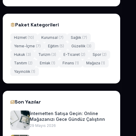
Paket Kategorileri
Hizmet
(10)
Kurumsal
(7)
Sağlık
(7)
Yeme-İçme
(7)
Eğitim
(5)
Güzellik
(3)
Hukuk
(3)
Turizm
(3)
E-Ticaret
(2)
Spor
(2)
Tanıtım
(2)
Emlak
(1)
Finans
(1)
Mağaza
(1)
Yayıncılık
(1)
Son Yazılar
İnternetten Satışa Geçin: Online
Mağazanızı Gece Gündüz Çalıştırın
29 Mayıs 2026