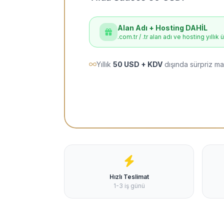
Alan Adı + Hosting DAHİL
.com.tr / .tr alan adı ve hosting yıllık 
Yıllık
50 USD + KDV
dışında sürpriz ma
Hızlı Teslimat
1-3 iş günü