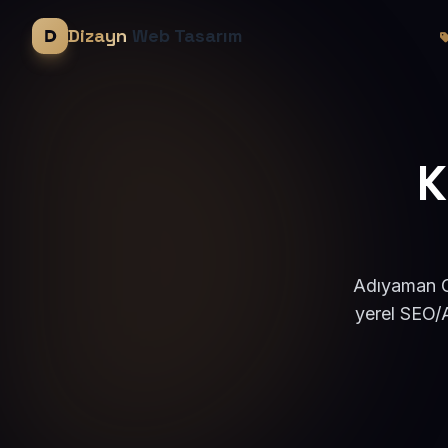
Dizayn
Web Tasarım
K
Adıyaman Ge
yerel SEO/