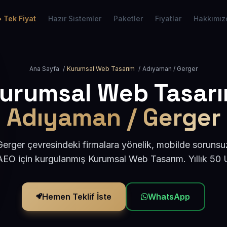
Tek Fiyat
Hazır Sistemler
Paketler
Fiyatlar
Hakkımız
Ana Sayfa
/
Kurumsal Web Tasarım
/
Adıyaman / Gerger
urumsal Web Tasar
Adıyaman / Gerger
rger çevresindeki firmalara yönelik, mobilde sorunsu
AEO için kurgulanmış Kurumsal Web Tasarım. Yıllık 50
Hemen Teklif İste
WhatsApp