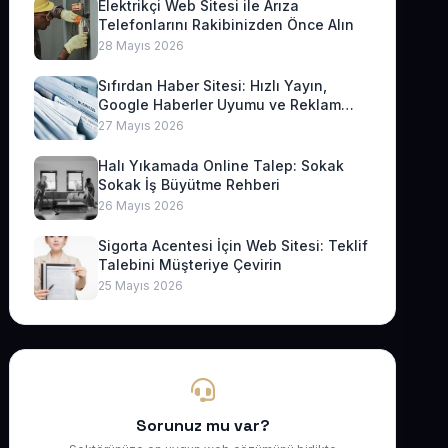
Elektrikçi Web Sitesi ile Arıza
Telefonlarını Rakibinizden Önce Alın
28 Mayıs 2026
Sıfırdan Haber Sitesi: Hızlı Yayın,
Google Haberler Uyumu ve Reklam
Geliri
27 Mayıs 2026
Halı Yıkamada Online Talep: Sokak
Sokak İş Büyütme Rehberi
26 Mayıs 2026
Sigorta Acentesi İçin Web Sitesi: Teklif
Talebini Müşteriye Çevirin
25 Mayıs 2026
Sorunuz mu var?