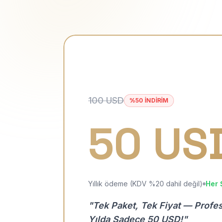
100 USD
%50 İNDİRİM
50 US
Yıllık ödeme (KDV %20 dahil değil)
Her 
"Tek Paket, Tek Fiyat — Profe
Yılda Sadece 50 USD!"