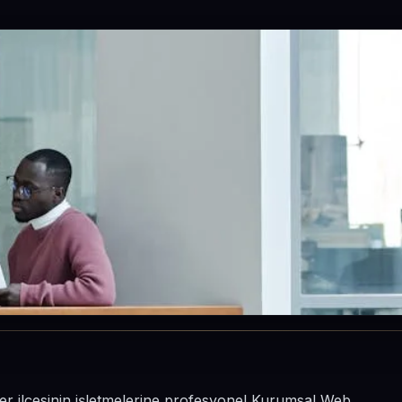
er ilçesinin işletmelerine profesyonel Kurumsal Web