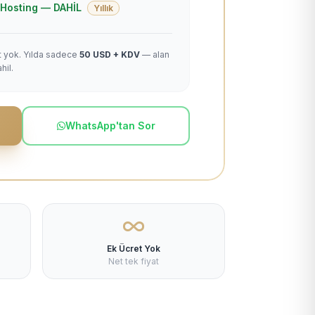
 + Hosting — DAHİL
Yıllık
et yok. Yılda sadece
50 USD + KDV
— alan
hil.
WhatsApp'tan Sor
Ek Ücret Yok
Net tek fiyat