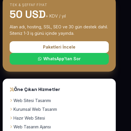
TEK & ŞEFFAF FIYAT
50 USD
+ KDV / yıl
Alan adı, hosting, SSL, SEO ve 30 gün destek dahil.
Siteniz 1-3 iş günü içinde yayında.
Paketleri İncele
WhatsApp'tan Sor
Öne Çıkan Hizmetler
Web Sitesi Tasarımı
Kurumsal Web Tasarım
Hazır Web Sitesi
Web Tasarım Ajansı