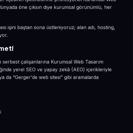
al dünyada öne çıksın diye kurumsal görünümlü, her
si işini baştan sona üstleniyoruz; alan adı, hosting,
yor.
meti
e serbest çalışanlarına Kurumsal Web Tasarım
ğinde yerel SEO ve yapay zekâ (AEO) içerikleriyle
 da “Gerger'de web sitesi” gibi aramalarda
k